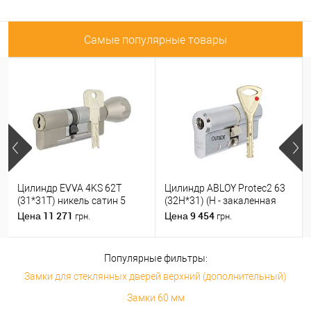
Самые популярные товары
Цилиндр EVVA 4KS 62T
Цилиндр ABLOY Protec2 63
(31*31T) никель сатин 5
(32H*31) (H - закаленная
ключей
сторона) хром
11 271
9 454
Цена
Цена
грн.
грн.
полированный
Популярные фильтры:
Замки для стеклянных дверей верхний (дополнительный)
Замки 60 мм