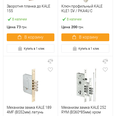
Зворотня планка до KALE
Ключ профильный KALE
155
KLE1 SV / PKA4U C
В наличии
В наличии
73
200
Цена
Цена
грн.
грн.
В корзину
В корзину
Купить в 1 клик
Купить в 1 клик
Механизм замка KALE 189
Механизм замка KALE 252
4MF (BS52мм) латунь
RYM (BS60*85мм) хром