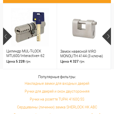
Цилиндр MUL-T-LOCK
Замок навесной VIRO
MTL600/Interactive+ 62
MONOLITH 4144 (3 ключа)
(31*31) никель сатин
5 228
4 327
Цена
Цена
грн.
грн.
Популярные фильтры:
Накладные замки для входных дверей
Ручки для дверей и окон двусторонняя
Ручки на розетте TUPAI 4160Q 5S
Сердцевины (личинки) замка SHERLOCK HK ABC