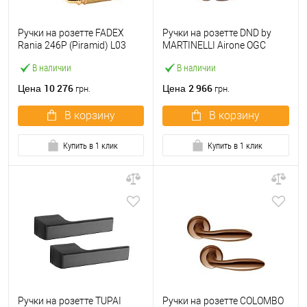
Ручки на розетте FADEX
Ручки на розетте DND by
Rania 246P (Piramid) L03
MARTINELLI Aironе OGC
латунь полированная/
блестящая бронза
В наличии
В наличии
латунь матовая
10 276
2 966
Цена
Цена
грн.
грн.
В корзину
В корзину
Купить в 1 клик
Купить в 1 клик
Ручки на розетте TUPAI
Ручки на розетте COLOMBO