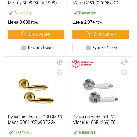
Melody 3099 (3045-1999)
Mach CD81 (CD69BZGG-
черный матовый
CD63GB) античная латунь
В наличии
В наличии
3 630
2 974
Цена
Цена
грн.
грн.
В корзину
В корзину
Купить в 1 клик
Купить в 1 клик
Ручки на розетте COLOMBO
Ручки на розетте FIMET
Mach CD81 (CD69BZGG-
Michelle 106P (269) F04
CD63GB) матовое золото
хром/белый фарфор
В наличии
В наличии