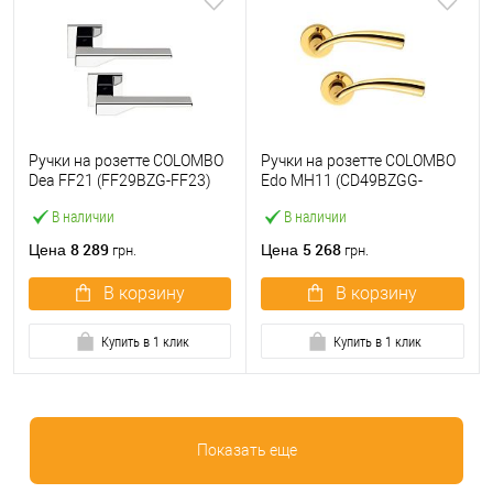
Ручки на розетте COLOMBO
Ручки на розетте COLOMBO
Dea FF21 (FF29BZG-FF23)
Edo MH11 (CD49BZGG-
хром
CD43G) полированная
В наличии
В наличии
латунь
8 289
5 268
Цена
Цена
грн.
грн.
В корзину
В корзину
Купить в 1 клик
Купить в 1 клик
Показать еще