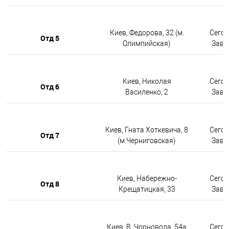
Киев, Федорова, 32 (м.
Сегод
Отд 5
Олимпийская)
Завтр
Киев, Николая
Сегод
Отд 6
Василенко, 2
Завтр
Киев, Гната Хоткевича, 8
Сегод
Отд 7
(м.Черниговская)
Завтр
Киев, Набережно-
Сегод
Отд 8
Крещатицкая, 33
Завтр
Киев, В. Чорновола, 54а
Сегод