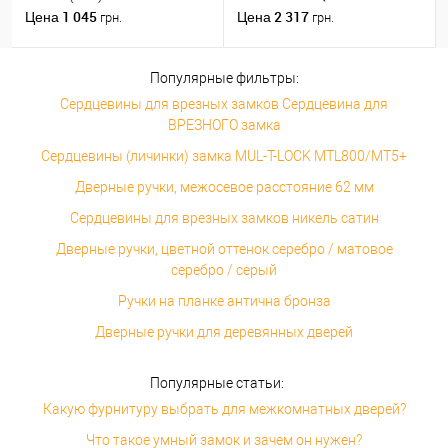
никель
ZNE черный
1 045
2 317
Цена
Цена
грн.
грн.
Популярные фильтры:
Сердцевины для врезных замков Сердцевина для
ВРЕЗНОГО замка
Сердцевины (личинки) замка MUL-T-LOCK MTL800/MT5+
Дверные ручки, межосевое расстояние 62 мм
Сердцевины для врезных замков никель сатин
Дверные ручки, цветной оттенок серебро / матовое
серебро / серый
Ручки на планке антична бронза
Дверные ручки для деревянных дверей
Популярные статьи:
Какую фурнитуру выбрать для межкомнатных дверей?
Что такое умный замок и зачем он нужен?