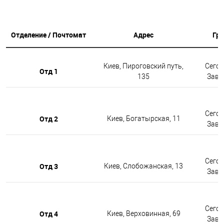
Отделение / Почтомат
Адрес
Гр
Киев, Пироговский путь,
Сегод
Отд 1
135
Завтр
Сегод
Отд 2
Киев, Богатырская, 11
Завтр
Сегод
Отд 3
Киев, Слобожанская, 13
Завтр
Сегод
Отд 4
Киев, Верховинная, 69
Завтр