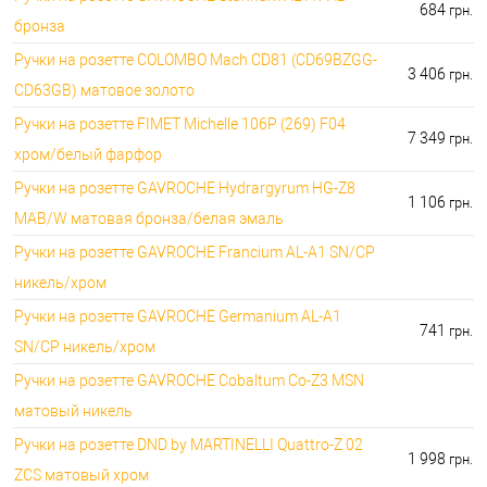
684
грн.
бронза
Ручки на розетте COLOMBO Mach CD81 (CD69BZGG-
3 406
грн.
CD63GB) матовое золото
Ручки на розетте FIMET Michelle 106P (269) F04
7 349
грн.
хром/белый фарфор
Ручки на розетте GAVROCHE Hydrargyrum HG-Z8
1 106
грн.
MAB/W матовая бронза/белая эмаль
Ручки на розетте GAVROCHE Francium AL-A1 SN/CP
никель/хром
Ручки на розетте GAVROCHE Germanium AL-A1
741
грн.
SN/CP никель/хром
Ручки на розетте GAVROCHE Cobaltum Co-Z3 MSN
матовый никель
Ручки на розетте DND by MARTINELLI Quattro-Z 02
1 998
грн.
ZCS матовый хром