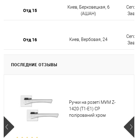
Киев, Берковецкая, 6
Сегод
Отд 15
(АШАН)
Завтр
Сегод
Отд 16
Киев, Вербовая, 24
Завтр
ПОСЛЕДНИЕ ОТЗЫВЫ
Ручки на розеті MVM Z-
1420 (T1-E1) CP
полірований хром