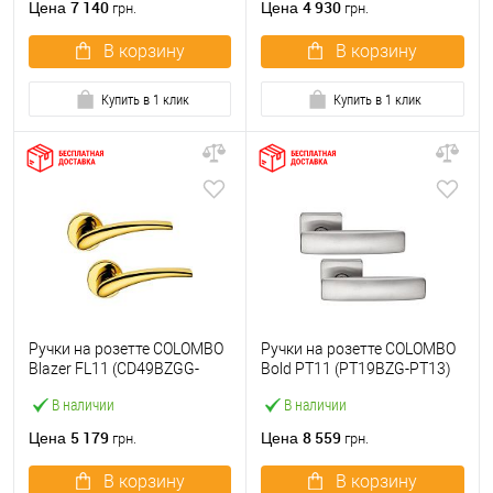
7 140
4 930
Цена
Цена
грн.
грн.
В корзину
В корзину
Купить в 1 клик
Купить в 1 клик
Ручки на розетте COLOMBO
Ручки на розетте COLOMBO
Blazer FL11 (CD49BZGG-
Bold PT11 (PT19BZG-PT13)
CD43G) полированная
матовый хром
В наличии
В наличии
латунь
5 179
8 559
Цена
Цена
грн.
грн.
В корзину
В корзину