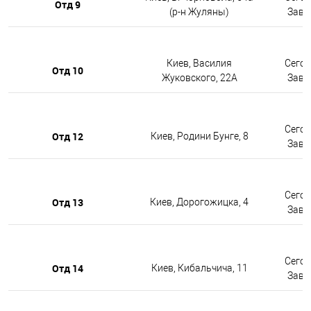
Отд 9
(р-н Жуляны)
Завтр
Киев, Василия
Сегод
Отд 10
Жуковского, 22А
Завтр
Сегод
Отд 12
Киев, Родини Бунге, 8
Завтр
Сегод
Отд 13
Киев, Дорогожицка, 4
Завтр
Сегод
Отд 14
Киев, Кибальчича, 11
Завтр