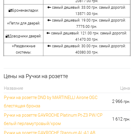
20817.00 грн.
🔑 самый дешевый: 33.00 грн. самый дорогой:
🔐Броненакладки:
13571.00 грн.
🔑 самый дешевый: 19.00 грн. самый дорогой:
⭐Петли для дверей:
7775.00 грн.
🔑 самый дешевый: 121.00 грн. самый дорогой:
🔐Доводчики дверей:
41470.00 грн.
⭐Раздвижные
🔑 самый дешевый: 30.00 грн. самый дорогой:
системы:
40380.00 грн.
🔑 самый дешевый: 15.00 грн. самый дорогой:
🔐Аксессуары:
8645.00 грн.
🔑 самый дешевый: 780.00 грн. самый дорогой:
⭐Сейфы:
Цены на Ручки на розетте
396000.00 грн.
🔑 самый дешевый: 1050.00 грн. самый дорогой:
🔐Домофоны:
Название
Цена
11100.00 грн.
Ручки на розетте DND by MARTINELLI Aironе OGC
⭐Сигнализация AJAX:
🔑 самый дешевый: грн. самый дорогой: грн.
2 966
грн.
блестящая бронза
Ручки на розетте GAVROCHE Platinum Pt-Z3 PW/CP
1 612
грн.
белый перламутровый/хром
Ручки на розетте GAVROCHE Stannum AL-A1 AB