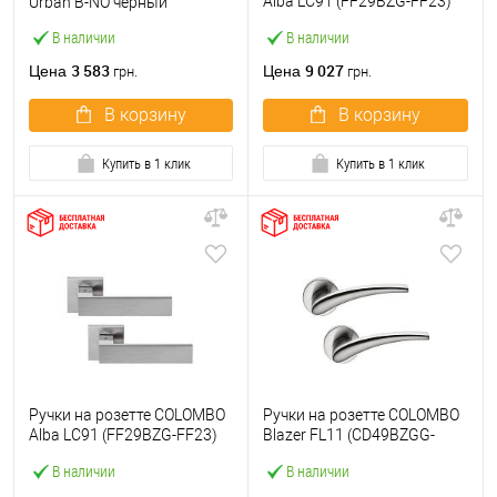
Alba LC91 (FF29BZG-FF23)
Urban B-NO черный
графит / матовый графит
В наличии
В наличии
3 583
9 027
Цена
Цена
грн.
грн.
В корзину
В корзину
Купить в 1 клик
Купить в 1 клик
Ручки на розетте COLOMBO
Ручки на розетте COLOMBO
Alba LC91 (FF29BZG-FF23)
Blazer FL11 (CD49BZGG-
хром / матовый хром
CD43G) матовый хром
В наличии
В наличии