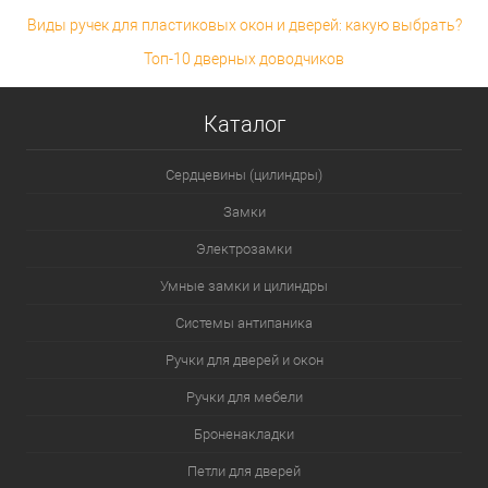
Виды ручек для пластиковых окон и дверей: какую выбрать?
Топ-10 дверных доводчиков
Каталог
Сердцевины (цилиндры)
Замки
Электрозамки
Умные замки и цилиндры
Системы антипаника
Ручки для дверей и окон
Ручки для мебели
Броненакладки
Петли для дверей