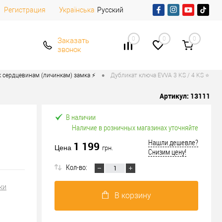
Регистрация
Русский
Українська
0
0
0
Заказать
звонок
•
 сердцевинам (личинкам) замка ⚡️
Дубликат ключа EVVA 3 KS / 4 KS ⭐
Артикул:
13111
В наличии
Наличие в розничных магазинах уточняйте
Нашли дешевле?
1 199
Цена
грн.
Снизим цену!
Кол-во:
ки
В корзину