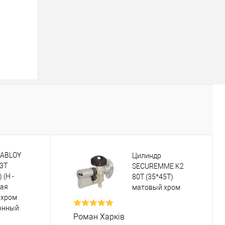
 ABLOY
Цилиндр
73T
SECUREMME K2
 (H -
80T (35*45T)
ная
матовый хром
 хром
анный
Роман Харків