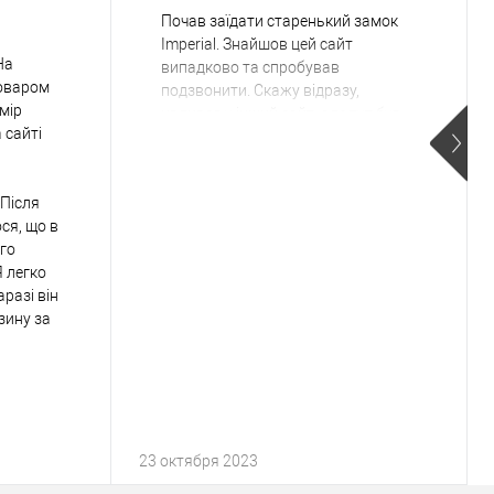
Почав заїдати старенький замок
Imperial. Знайшов цей сайт
На
випадково та спробував
товаром
подзвонити. Скажу відразу,
мір
цвлився у інший сайт, але тут був
 сайті
вражений гарною консультацією
та запропонованим різномаїтям
замін. Менеджером було
 Після
запропоновано три різних
ся, що в
виробника. У конкурентів сухо
ого
відповіли, що "щось є - шукайте на
Я легко
сайті". Пішов сюди та почав
аразі він
обирати. Залишив свій вибір на
зину за
цьому циліндрі. Він у середньому
ціновому діапазоні, тому
спробував та не прогадав.
Замовлення прийшло дуже швидко
та якість на голову вища ніж від
того Имперіала. Гарна
комплектація та сам виріб дуже
23 октября 2023
якісний. Вже стоїть десь півроку та