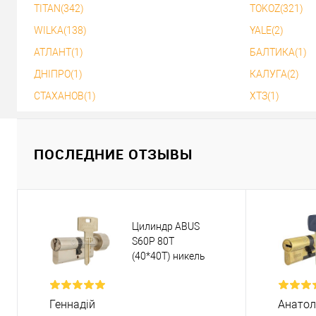
TITAN(342)
TOKOZ(321)
WILKA(138)
YALE(2)
АТЛАНТ(1)
БАЛТИКА(1)
ДНІПРО(1)
КАЛУГА(2)
СТАХАНОВ(1)
ХТЗ(1)
ПОСЛЕДНИЕ ОТЗЫВЫ
Цилиндр ABUS
S60P 80T
(40*40T) никель
Геннадій
Анатол