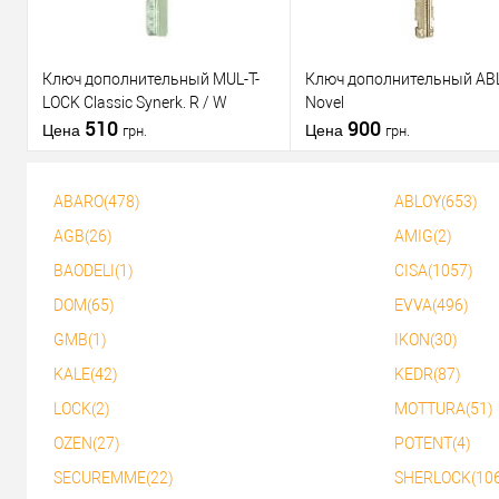
Ключ дополнительный MUL-T-
Ключ дополнительный AB
LOCK Classic Synerk. R / W
Novel
510
900
Цена
Цена
грн.
грн.
ABARO(478)
ABLOY(653)
В корзину
В корзину
AGB(26)
AMIG(2)
BAODELI(1)
CISA(1057)
Купить в 1
К
Купить в 1
К
клик
сравнению
клик
срав
DOM(65)
EVVA(496)
В избранное
В избранное
GMB(1)
IKON(30)
KALE(42)
KEDR(87)
LOCK(2)
MOTTURA(51)
OZEN(27)
POTENT(4)
SECUREMME(22)
SHERLOCK(10