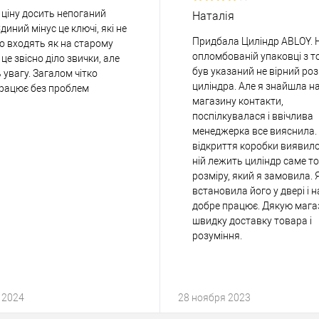
 ціну досить непоганий
Наталія
диний мінус це ключі, які не
Придбала Циліндр ABLOY. 
ко входять як на старому
опломбованій упаковці з 
, це звісно діло звички, але
був указаний не вірний роз
 увагу. Загалом чітко
циліндра. Але я знайшла на
працює без проблем
магазину контакти,
поспілкувалася і ввічлива
менеджерка все вияснила.
відкриття коробки виявило
ній лежить циліндр саме т
розміру, який я замовила. 
встановила його у двері і н
добре працює. Дякую мага
швидку доставку товара і
розуміння.
 2024
28 ноября 2023