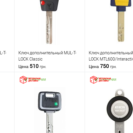
-T-
Ключ дополнительный MUL-T-
Ключ дополнительный
LOCK Classic
LOCK MTL600/Interacti
510
750
Цена
Цена
грн.
грн.
В наличии
В наличии
В корзину
В корзин
Купить в 1
К
Купить в 1
К
нению
клик
сравнению
клик
с
В избранное
В избранное