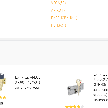
VEGA(50)
АРІКО(1)
БАРАНОВИЧИ(1)
ПЕНЗА(1)
Цилиндр
Цилиндр APECS
Protec2 
XR 90Т (40*50Т)
(37H*36T)
латунь матовая
закален
сторона)
полиров
ій