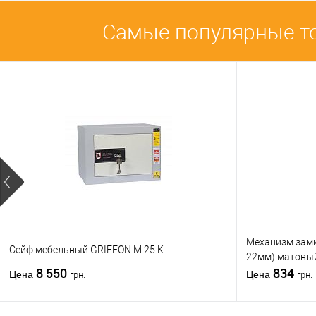
Самые популярные т
Механизм замк
Сейф мебельный GRIFFON M.25.K
22мм) матовы
8 550
834
Цена
Цена
грн.
грн.