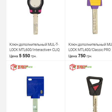
Ключ дополнительный MUL-T-
Ключ дополнительный MUL
LOCK MTL600/Interactive+ CLIQ
LOCK MTL400/Classic PRO
5 550
750
Цена
Цена
грн.
грн.
В наличии
В наличии
В корзину
В корзину
Купить в 1
К
Купить в 1
К
клик
сравнению
клик
срав
В избранное
В избранное