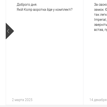
Доброго дня.
За свою
Якій Колір воротка йде у комплекті?
замок. Є
так лег
Imperial
зверніть
встав, 
2 марта 2025
14 декабря