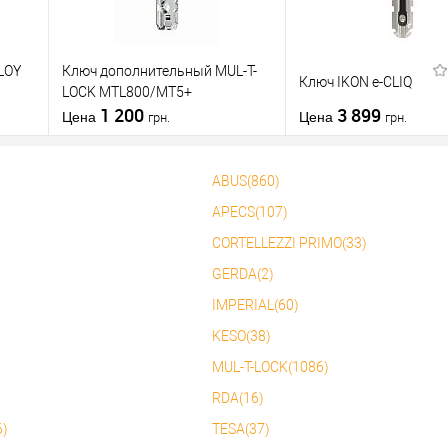
LOY
Ключ дополнительный MUL-T-
Ключ IKON e-CLIQ
LOCK MTL800/MT5+
1 200
3 899
Цена
Цена
грн.
грн.
ABUS(860)
В корзину
В корзин
APECS(107)
CORTELLEZZI PRIMO(33)
Купить в 1
К
Купить в 1
К
нению
клик
сравнению
клик
с
GERDA(2)
В избранное
В избранное
IMPERIAL(60)
KESO(38)
MUL-T-LOCK(1086)
RDA(16)
6)
TESA(37)