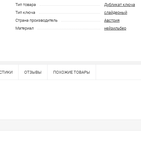
Тип товара
Дубликат ключа
Тип ключа
слайдерный
Страна производитель
Австрия
Материал
нейзильбер
СТИКИ
ОТЗЫВЫ
ПОХОЖИЕ ТОВАРЫ
Наличие в розничных магазинах уточн
Нашли деше
Снизим ц
Купить в 1 клик
овар. Подробности спрашивайте у менеджера.