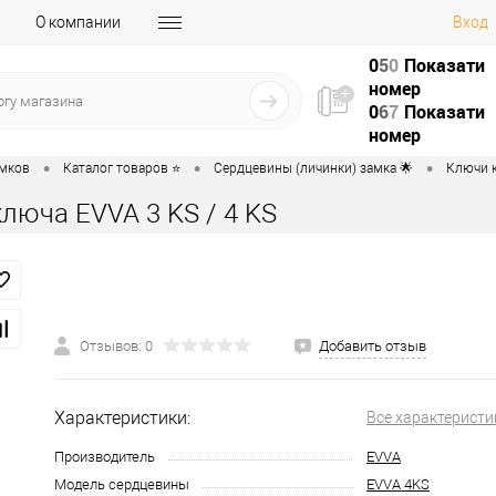
О компании
Вход
0
5
0
Показати
номер
0
6
7
Показати
номер
•
•
•
амков
Каталог товаров ⭐
Сердцевины (личинки) замка 🌟
Ключи к
люча EVVA 3 KS / 4 KS
Отзывов: 0
Добавить отзыв
Характеристики:
Все характеристи
Производитель
EVVA
Модель сердцевины
EVVA 4KS