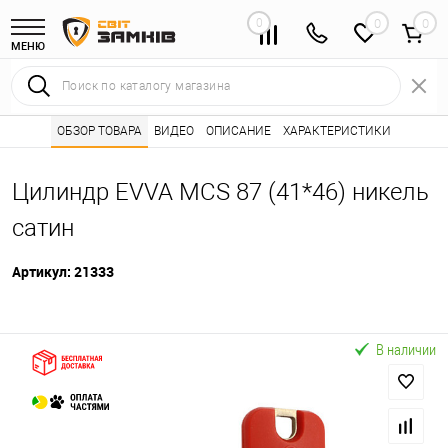
0
0
МЕНЮ
Интернет магазин замков
ОБЗОР ТОВАРА
ВИДЕО
ОПИСАНИЕ
Каталог товаров ⭐
ХАРАКТЕРИСТИКИ
Сердцевины (лич
•
•
Цилиндр EVVA MCS 87 (41*46) никель
сатин
Артикул:
21333
В наличии