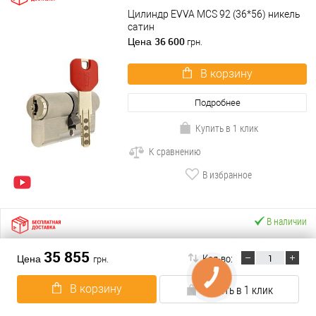
Цилиндр EVVA MCS 92 (36*56) никель
сатин
36 600
Цена
грн.
В корзину
Подробнее
Купить в 1 клик
К сравнению
В избранное
В наличии
Цилиндр EVVA MCS 92 (41*51) никель
35 855
сатин
Кол-во:
Цена
грн.
36 600
Цена
грн.
В корзину
Купить в 1 клик
В корзину