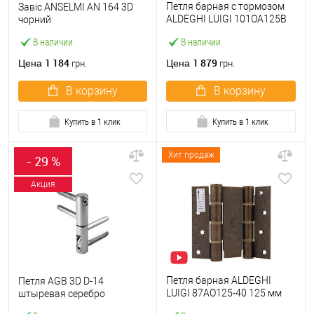
Петля барная с тормозом
Завіс ANSELMI AN 164 3D
ALDEGHI LUIGI 101OA125B
чорний
125 мм OA античная латунь
В наличии
В наличии
1 184
1 879
Цена
Цена
грн.
грн.
В корзину
В корзину
Купить в 1 клик
Купить в 1 клик
Хит продаж
- 29 %
Акция
Петля барная ALDEGHI
Петля AGB 3D D-14
LUIGI 87AO125-40 125 мм
штыревая серебро
ОА античная латунь