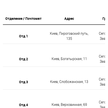
Отделение / Почтомат
Адрес
Гр
Киев, Пироговский путь,
Сегод
Отд 1
135
Завтр
Сегод
Отд 2
Киев, Богатырская, 11
Завтр
Сегод
Отд 3
Киев, Слобожанская, 13
Завтр
Сегод
Отд 4
Киев, Верховинная, 69
Завтр