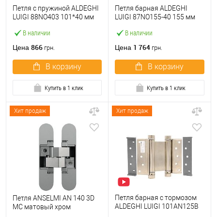
Петля с пружиной ALDEGHI
Петля барная ALDEGHI
LUIGI 88NO403 101*40 мм
LUIGI 87NO155-40 155 мм
NO черный
NO черный
В наличии
В наличии
866
1 764
Цена
Цена
грн.
грн.
В корзину
В корзину
Купить в 1 клик
Купить в 1 клик
Хит продаж
Хит продаж
Петля барная с тормозом
Петля ANSELMI AN 140 3D
ALDEGHI LUIGI 101AN125B
MC матовый хром
125 мм AN никель