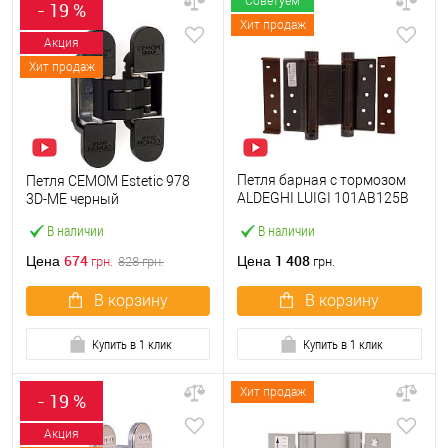
Советуем
- 19 %
Хит продаж
Акция
Хит продаж
Петля барная с тормозом
Петля CEMOM Estetic 978
ALDEGHI LUIGI 101AB125B
3D-ME черный
125 мм AB бронза
В наличии
В наличии
674
1 408
Цена
Цена
грн.
828
грн.
грн.
В корзину
В корзину
Купить в 1 клик
Купить в 1 клик
Хит продаж
- 19 %
Акция