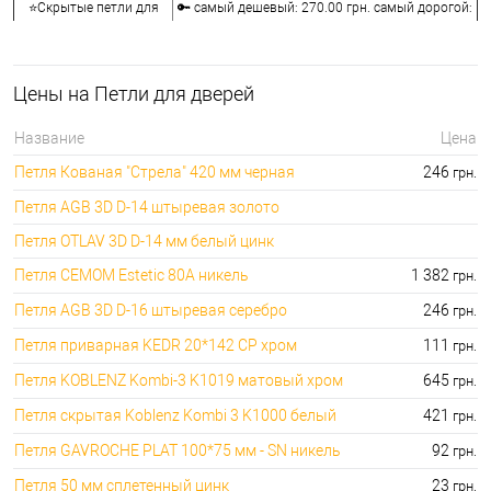
⭐Скрытые петли для
🔑 самый дешевый: 270.00 грн. самый дорогой:
дверей:
5954.00 грн.
🔐Барные петли для
🔑 самый дешевый: 726.00 грн. самый дорогой:
дверей:
7775.00 грн.
Цены на Петли для дверей
⭐Приварные петли для
🔑 самый дешевый: 29.00 грн. самый дорогой:
дверей:
1758.00 грн.
Название
Цена
🔐Колпачки на врезные
🔑 самый дешевый: 27.00 грн. самый дорогой:
Петля Кованая "Стрела" 420 мм черная
246
грн.
петли:
1796.00 грн.
Петля AGB 3D D-14 штыревая золото
Петля OTLAV 3D D-14 мм белый цинк
Петля CEMOM Estetic 80A никель
1 382
грн.
Петля AGB 3D D-16 штыревая серебро
246
грн.
Петля приварная KEDR 20*142 CP хром
111
грн.
Петля KOBLENZ Kombi-3 K1019 матовый хром
645
грн.
Петля скрытая Koblenz Kombi 3 K1000 белый
421
грн.
Петля GAVROCHE PLAT 100*75 мм - SN никель
92
грн.
Петля 50 мм сплетенный цинк
23
грн.