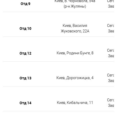
Киев, В. Чорновола, 54а
Сегод
Отд 9
(р-н Жуляны)
Завтр
Киев, Василия
Сегод
Отд 10
Жуковского, 22А
Завтр
Сегод
Отд 12
Киев, Родини Бунге, 8
Завтр
Сегод
Отд 13
Киев, Дорогожицка, 4
Завтр
Сегод
Отд 14
Киев, Кибальчича, 11
Завтр