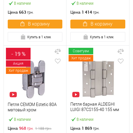
В наличии
В наличии
663
1 414
Цена
Цена
грн.
грн.
В корзину
В корзину
Купить в 1 клик
Купить в 1 клик
Советуем
- 19 %
Хит продаж
Акция
Хит продаж
Петля барная ALDEGHI
Петля CEMOM Estetic 80A
LUIGI 87CS155-40 155 мм
матовый хром
сатин хром
В наличии
В наличии
968
1 869
Цена
Цена
грн.
1 188
грн.
грн.