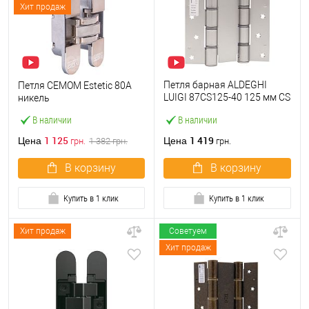
Хит продаж
Петля барная ALDEGHI
Петля CEMOM Estetic 80A
LUIGI 87CS125-40 125 мм CS
никель
сатин хром
В наличии
В наличии
1 125
1 419
Цена
Цена
грн.
1 382
грн.
грн.
В корзину
В корзину
Купить в 1 клик
Купить в 1 клик
Хит продаж
Советуем
Хит продаж