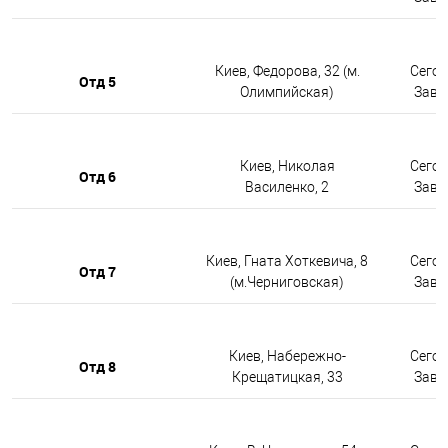
Киев, Федорова, 32 (м.
Сегод
Отд 5
Олимпийская)
Завтр
Киев, Николая
Сегод
Отд 6
Василенко, 2
Завтр
Киев, Гната Хоткевича, 8
Сегод
Отд 7
(м.Черниговская)
Завтр
Киев, Набережно-
Сегод
Отд 8
Крещатицкая, 33
Завтр