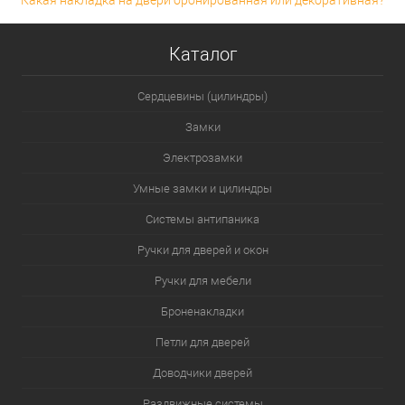
Какая накладка на двери бронированная или декоративная?
Каталог
Сердцевины (цилиндры)
Замки
Электрозамки
Умные замки и цилиндры
Системы антипаника
Ручки для дверей и окон
Ручки для мебели
Броненакладки
Петли для дверей
Доводчики дверей
Раздвижные системы