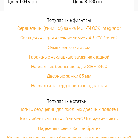
никель
длина 1,8 м на 1 полотно
1 045
3 100
Цена
Цена
грн.
грн.
весом до 120 кг
Популярные фильтры:
Сердцевины (личинки) замка MUL-T-LOCK Integrator
Сердцевины для врезных замков ABLOY Protec2
Замки матовий хром
Гаражные накладные замки накладной
Накладные броненакладки SIBA S400
Дверные замки 85 мм
Накладки на сердцевины квадратная
Популярные статьи:
Топ-10 сердцевин для входных дверных полотен
Как выбрать защитный замок? Что нужно знать
Надежный сейф. Как выбрать?