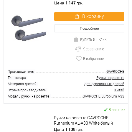
сатин
1 147
Цена
грн.
В корзину
Подробнее
Купить в 1 клик
К сравнению
В избранное
Производитель
GAVROCHE
Тип товара
Ручки на розетте
Материал дверей
для деревянных дверей
Страна производитель
Китай
Модель ручки на розетте
GAVROCHE Europium A33
В наличии
Ручки на розетте GAVROCHE
Ruthenium AL-A33 White белый
1 138
Цена
грн.