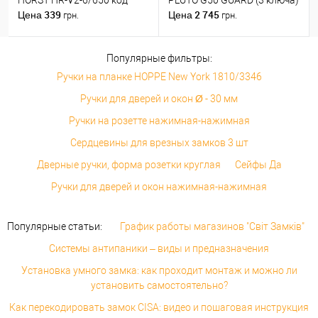
HORST HR-V2-6/650 код
PLUTO G50 GUARD (3 ключа)
339
2 745
Цена
Цена
грн.
грн.
Популярные фильтры:
Ручки на планке HOPPE New York 1810/3346
Ручки для дверей и окон Ø - 30 мм
Ручки на розетте нажимная-нажимная
Сердцевины для врезных замков 3 шт
Дверные ручки, форма розетки круглая
Сейфы Да
Ручки для дверей и окон нажимная-нажимная
Популярные статьи:
График работы магазинов "Світ Замків"
Системы антипаники – виды и предназначения
Установка умного замка: как проходит монтаж и можно ли
установить самостоятельно?
Как перекодировать замок CISA: видео и пошаговая инструкция