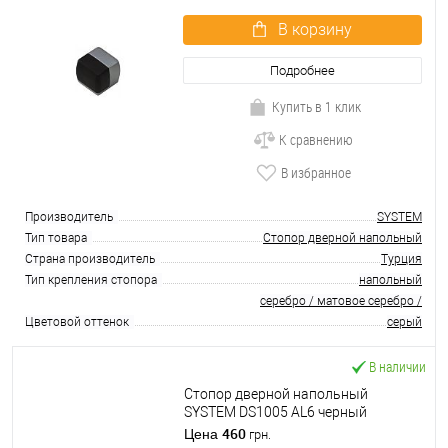
В корзину
Подробнее
Купить в 1 клик
К сравнению
В избранное
Производитель
SYSTEM
Тип товара
Стопор дверной напольный
Страна производитель
Турция
Тип крепления стопора
напольный
серебро / матовое серебро /
Цветовой оттенок
серый
В наличии
Стопор дверной напольный
SYSTEM DS1005 AL6 черный
матовый
460
Цена
грн.