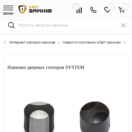
0
0
МЕНЮ
Интернет магазин замков
Новости компании «Світ замків»
Н
•
•
Новинки дверных стопоров SYSTEM