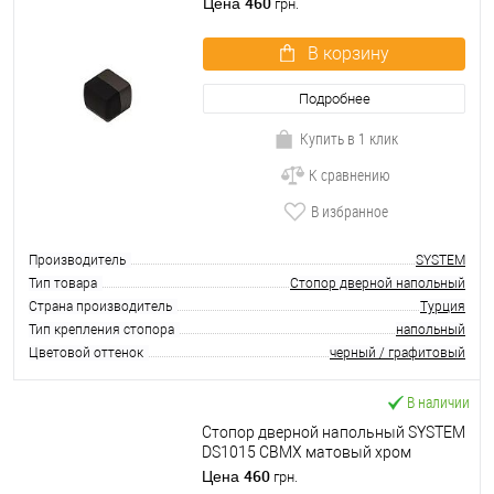
460
Цена
грн.
В корзину
Подробнее
Купить в 1 клик
К сравнению
В избранное
Производитель
SYSTEM
Тип товара
Стопор дверной напольный
Страна производитель
Турция
Тип крепления стопора
напольный
Цветовой оттенок
черный / графитовый
В наличии
Стопор дверной напольный SYSTEM
DS1015 CBMX матовый хром
брошенный
460
Цена
грн.