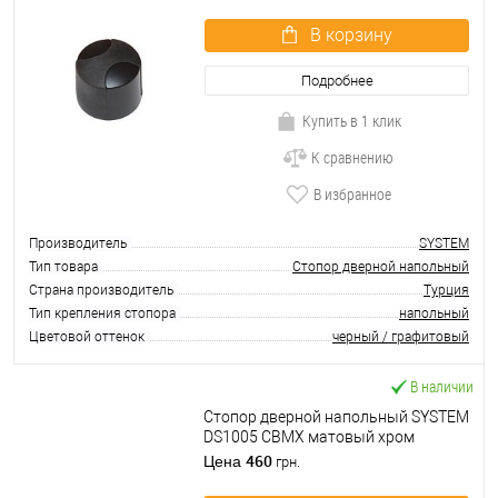
В корзину
Подробнее
Купить в 1 клик
К сравнению
В избранное
Производитель
SYSTEM
Тип товара
Стопор дверной напольный
Страна производитель
Турция
Тип крепления стопора
напольный
Цветовой оттенок
черный / графитовый
В наличии
Стопор дверной напольный SYSTEM
DS1005 CBMX матовый хром
брашированный
460
Цена
грн.