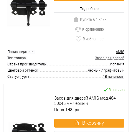
Подробнее
Купить в 1 клик
К сравнению
В избранное
Производитель
AMIG
Тип товара
Засов для дверей
Страна производитель
Испания
Цветовой оттенок
черный / графитовый
Статус (гурт)
1В наявності
В наличии
Засов для дверей AMIG мод.484
50х45 мм черный
148
Цена
грн.
В корзину