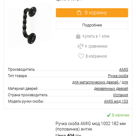
В корзину
Подробнее
Купить в 1 клик
К сравнению
В избранное
Производитель
AMIG
Тип товара
Ручка скоба
для металлических дверей
/
для
Материал дверей
деревянных дверей
Страна производитель
Испания
Модель ручки скобы:
AMIG мод.103
В наличии
Ручка скоба AMIG мод.1002 182 мм
(половинка) антик
404
Цена
грн.