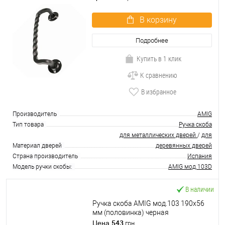
В корзину
Подробнее
Купить в 1 клик
К сравнению
В избранное
Производитель
AMIG
Тип товара
Ручка скоба
для металлических дверей
/
для
Материал дверей
деревянных дверей
Страна производитель
Испания
Модель ручки скобы:
AMIG мод.103D
В наличии
Ручка скоба AMIG мод.103 190x56
мм (половинка) черная
543
Цена
грн.