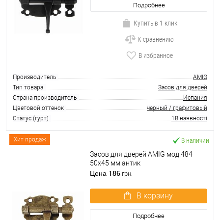
Подробнее
Купить в 1 клик
К сравнению
В избранное
Производитель
AMIG
Тип товара
Засов для дверей
Страна производитель
Испания
Цветовой оттенок
черный / графитовый
Статус (гурт)
1В наявності
В наличии
Хит продаж
Засов для дверей AMIG мод.484
50х45 мм антик
186
Цена
грн.
В корзину
Подробнее