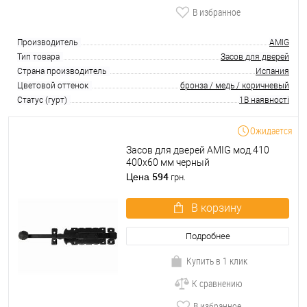
В избранное
Производитель
AMIG
Тип товара
Засов для дверей
Страна производитель
Испания
Цветовой оттенок
бронза / медь / коричневый
Статус (гурт)
1В наявності
Ожидается
Засов для дверей AMIG мод.410
400х60 мм черный
594
Цена
грн.
В корзину
Подробнее
Купить в 1 клик
К сравнению
В избранное