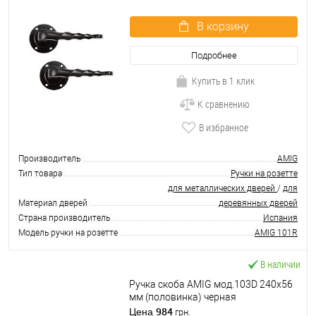
В корзину
Подробнее
Купить в 1 клик
К сравнению
В избранное
Производитель
AMIG
Тип товара
Ручки на розетте
для металлических дверей
/
для
Материал дверей
деревянных дверей
Страна производитель
Испания
Модель ручки на розетте
AMIG 101R
В наличии
Ручка скоба AMIG мод.103D 240x56
мм (половинка) черная
984
Цена
грн.