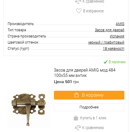
К сравнению
В избранное
Производитель
AMIG
Тип товара
Засов для дверей
Страна производитель
Испания
Цветовой оттенок
черный / графитовый
Статус (гурт)
1В наявності
В наличии
Засов для дверей AMIG мод.484
100х55 мм антик
501
Цена
грн.
В корзину
Подробнее
Купить в 1 клик
К сравнению