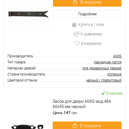
В корзину
Подробнее
Купить в 1 клик
К сравнению
В избранное
Производитель
AMIG
Тип товара
Накладная петля
Материал дверей
для деревянных дверей
Страна производитель
Испания
Цветовой оттенок
черный / графитовый
В наличии
Засов для двери AMIG мод.484
60х45 мм черный
147
Цена
грн.
В корзину