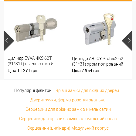
Циліндр EVVA 4KS 62T
Циліндр ABLOY Protec2 62
(31*31T) нікель сатин 5
(31*31) хром полірований
ключів
11 271
7 954
Ціна
Ціна
грн.
грн.
Популярні фільтри:
Врізні замки для вхідних дверей
Дверні ручки, форма розетки овальна
Серцевини для врізних замків нікель сатин
Серцевини для врізних замків алюмінієвий сплав
Серцевини (циліндри) Модульний корпус