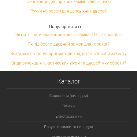
Серцевини для врізних замків ключ - ключ
Ручки на розеті для дерев'яних дверей
Популярні статті:
Як витягнути зламаний ключ з замка: ТОП-7 способів
Як підібрати дверний замок для гаража?
Злам замків: популярні методи крадіїв та способи захисту
Види ручок для пластикових вікон та дверей: яку обрати?
Каталог
Серцевини (циліндри)
Замки
Електрозамки
Розумні замки та циліндри