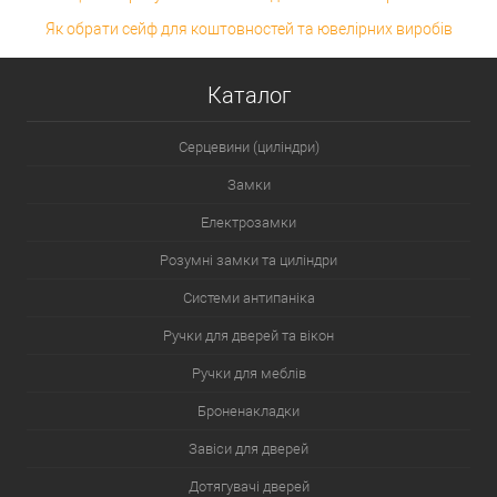
Як обрати сейф для коштовностей та ювелірних виробів
Каталог
Серцевини (циліндри)
Замки
Електрозамки
Розумні замки та циліндри
Системи антипаніка
Ручки для дверей та вікон
Ручки для меблів
Броненакладки
Завіси для дверей
Дотягувачі дверей