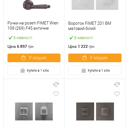
Ручки на розеті FIMET Wien
Вороток FIMET 201 BM
109 (269) F45 античне
матовий білий
залізо
В наявності
В наявності
6 897
1 222
Ціна
Ціна
грн.
грн.
У кошик
У кошик
Купити в 1 клік
Купити в 1 клік