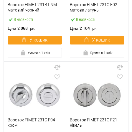
Вороток FIMET 231BT NM
Вороток FIMET 231C F02
матовий чорний
матова латунь
В наявності
В наявності
2 068
2 104
Ціна
Ціна
грн.
грн.
У кошик
У кошик
Купити в 1 клік
Купити в 1 клік
Вороток FIMET 231C F04
Вороток FIMET 231C F21
хром
нікель