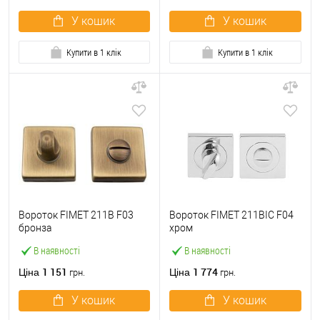
У кошик
У кошик
Купити в 1 клік
Купити в 1 клік
Вороток FIMET 211B F03
Вороток FIMET 211BIC F04
бронза
хром
В наявності
В наявності
1 151
1 774
Ціна
Ціна
грн.
грн.
У кошик
У кошик