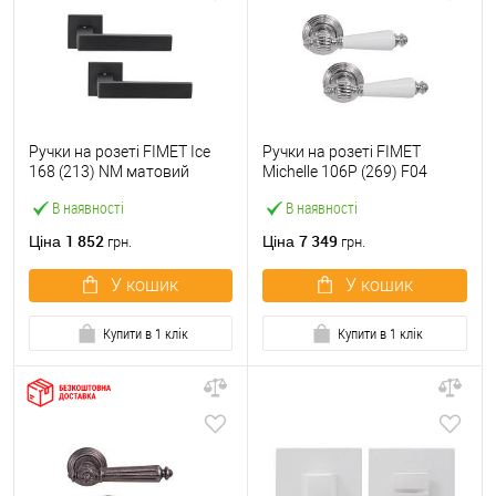
Ручки на розеті FIMET Ice
Ручки на розеті FIMET
168 (213) NM матовий
Michelle 106P (269) F04
чорний
хром/білий фарфор
В наявності
В наявності
1 852
7 349
Ціна
Ціна
грн.
грн.
У кошик
У кошик
Купити в 1 клік
Купити в 1 клік