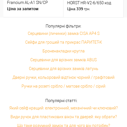
Francium AL-A1 SN/CP
HORST HR-V2-6/650 код
нікель/хром
Ціна за запитом
339
Ціна
грн.
Популярні фільтри:
Серцевини (личинки) замка CISA AP4 S
Сейфи для грошей та прикрас ПАРИТЕТ-К
Броненакладки кругла
Серцевини для врізних замків ABUS
Серцевини для врізних замків латунь
Дверні ручки, кольоровий відтінок чорний / графітовий
Ручки на розеті срібло / матове срібло / сірий
Популярні статті:
Який сейф кращий: електронний, механічний чи ключовий?
Види ручок для пластикових вікон та дверей: яку обрати?
Що таке розумний замок та для чого він потрібен?