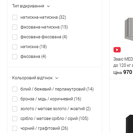
Країна вир
Тип відкривання
Форма роз
Купити
натискна-натискна
(32)
фіксована-натискна
(15)
У о
фіксована-фіксована
(4)
натискна
(18)
Виробник
Тип товару
фіксована
(4)
Завіс MED
до 120 кг
97
Ціна
Кольоровий відтінок
Матеріал д
Країна вир
білий / бежевий / перламутровий
(14)
Кольорови
відтінок
бронза / мідь / коричневий
(16)
золото / матове золото / жовтий
(2)
Купити
срібло / матове срібло / сірий
(105)
У о
чорний / графітовий
(26)