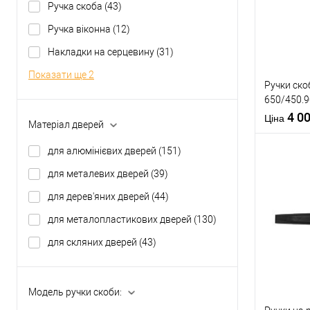
Ручка скоба
(43)
У о
Ручка віконна
(12)
Накладки на серцевину
(31)
Виробник
Тип товару
Показати ще 2
Ручки ск
650/450.9
нержавію
4 0
Ціна
Матеріал дверей
Матеріал д
Країна вир
для алюмінієвих дверей
(151)
Кольорови
для металевих дверей
(39)
відтінок
для дерев'яних дверей
(44)
Купити
для металопластикових дверей
(130)
для скляних дверей
(43)
У о
Виробник
Модель ручки скоби:
Тип товару