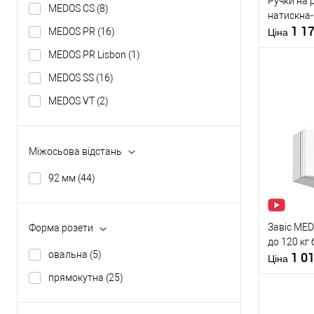
Ручки на 
MEDOS CS
(8)
натискна-
1 1
MEDOS PR
(16)
Ціна
MEDOS PR Lisbon
(1)
MEDOS SS
(16)
Матеріал д
MEDOS VT
(2)
Країна вир
Модель руч
Купити
скоби:
Міжосьова відстань
У о
92 мм
(44)
Виробник
Тип товару
Завіс MED
Форма розети
до 120 кг 
овальна
(5)
1 0
Ціна
прямокутна
(25)
Матеріал д