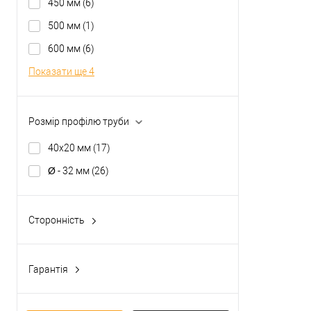
450 мм
(6)
500 мм
(1)
У о
600 мм
(6)
Показати ще 4
Виробник
Тип товару
Розмір профілю труби
40x20 мм
(17)
Ø - 32 мм
(26)
Матеріал д
Країна вир
Кольорови
Сторонність
відтінок
універсальна
(16)
Гарантія
1 рік
(18)
3 роки
(91)