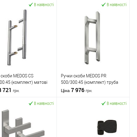
В наявності
В наявності
 скоби MEDOS CS
Ручки скоби MEDOS PR
00.45 (комплект) матові
500/300.45 (комплект) труба
3 721
40*20 нержавіюча сталь
7 976
Ціна
грн.
грн.
В наявності
В наявності
У кошик
У кошик
упити в 1 клік
До
Купити в 1 клік
До
порівняння
порівняння