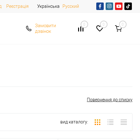
д
Реєстрація
Українська
Русский
0
0
0
Замовити
дзвінок
Повернення до списку
вид каталогу: