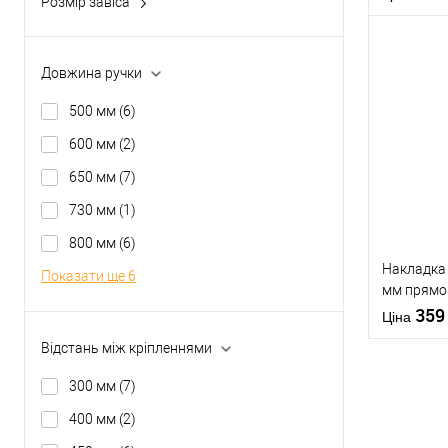
Розмір завіса
Матеріал д
87*88*36,5 мм
(13)
Країна вир
132*88*36,5 мм
(3)
Кольорови
Довжина ручки
відтінок
500 мм
(6)
Купити
600 мм
(2)
У о
650 мм
(7)
730 мм
(1)
Виробник
800 мм
(6)
Накладка 
Тип товару
Показати ще 6
мм прямо
сталь
35
Ціна
Відстань між кріпленнями
300 мм
(7)
Матеріал д
400 мм
(2)
Країна вир
Форма роз
Купити