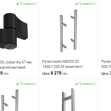
В наявності
В наявності
Ручки скоби MEDOS SS
Ручки
OS Jocker Alu 67 мм
1400/1200.45 (комплект)
500/3
 чорний матовий
19
нержавіюча сталь
9 279
краї
Ціна
Ціна
грн.
грн.
В наявності
В наявності
У кошик
У кошик
 в 1 клік
До
Купити в 1 клік
До
К
порівняння
порівняння