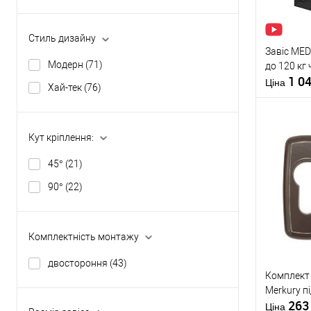
Виробник
Стиль дизайну
Тип товару
Завіс MED
Модерн
(71)
до 120 кг
1 0
Ціна
Хай-тек
(76)
Матеріал д
Країна вир
Кольорови
Кут кріплення:
відтінок
45°
(21)
Купити
90°
(22)
У о
Комплектність монтажу
Виробник
Тип товару
двостороння
(43)
Комплект
Merkury п
26
Ціна