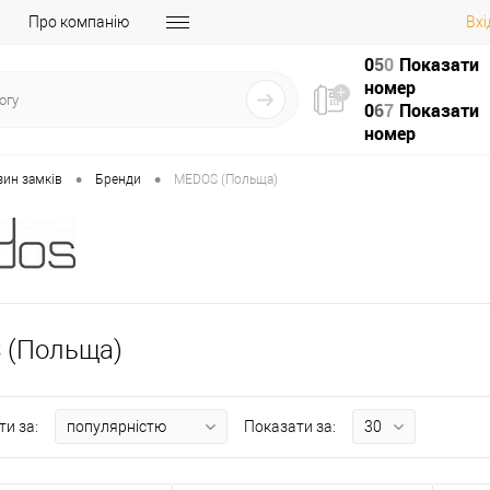
Про компанію
Вхі
0
5
0
Показати
номер
0
6
7
Показати
номер
•
•
зин замків
Бренди
MEDOS (Польща)
 (Польща)
ти за:
Показати за: