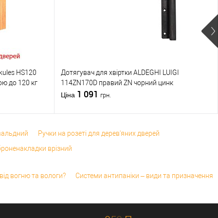
вару
замок
Тип товару
замок
 виробник
США
Країна виробник
США
 (гурт)
2Очікується
Статус (гурт)
2Очікується
ння
12/24V DC
Живлення
12/24V DC
kules HS120
Дотягувач для хвіртки ALDEGHI LUIGI
ою до 120 кг
114ZN170D правий ZN чорний цинк
1 091
Ціна
грн.
вальдний
Ручки на розеті для дерев'яних дверей
 броненакладки врізний
 від вогню та вологи?
Системи антипаніки – види та призначення