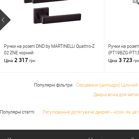
Країна вир
Статус (гур
Ручки на розеті DND by MARTINELLI Quattro-Z
Ручки на розет
02 ZNE чорний
(PT19BZG-PT13
2 317
3 723
Ціна
Ціна
грн.
грн
Популярні фільтри:
Серцевини (циліндри) Цільний
Дверні вічка для мета
Популярні статті:
Регулювання дотягувача дверей – коли і як це 