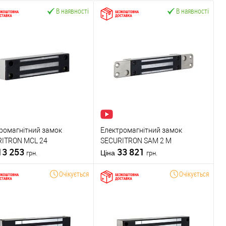
В наявності
В наявності
ромагнітний замок
Електромагнітний замок
RITRON MCL 24
SECURITRON SAM 2 M
13 253
33 821
Ціна
грн.
грн.
Очікується
Очікується
У кошик
У кошик
упити в 1 клік
До
Купити в 1 клік
До