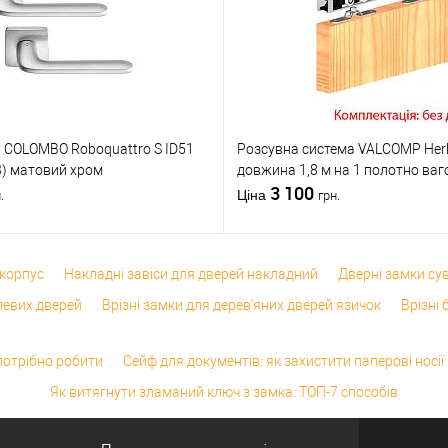
обник
США
Країна виробник
США
Тип то
т)
1В наявності
Статус (гурт)
1В наявності
Країна
Статус
Живле
і COLOMBO Roboquattro S ID51
Розсувна система VALCOMP Her
) матовий хром
довжина 1,8 м на 1 полотно ваг
3 100
Ціна
.
грн.
 корпус
Накладні завіси для дверей накладний
Дверні замки су
левих дверей
Врізні замки для дерев'яних дверей язичок
Врізні
потрібно робити
Сейф для документів: як захистити паперові носії
Як витягнути зламаний ключ з замка: ТОП-7 способів