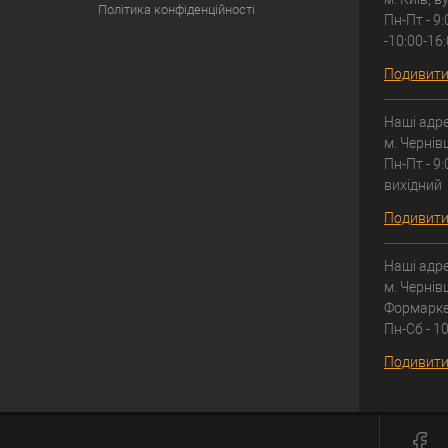
Політика конфіденційності
Пн-Пт - 9:
-10:00-16
Подивитис
Наші адре
м. Чернів
Пн-Пт - 9:
вихідний
Подивитис
Наші адре
м. Чернівц
Формарке
Пн-Сб - 10
Подивитис