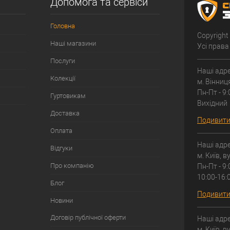
Допомога та сервіси
Головна
Copyright
Наші магазини
Усі права
Послуги
Наші адре
Колекції
м. Вінниц
Пн-Пт - 9:
Гуртовикам
Вихідний
Доставка
Подивитис
Оплата
Наші адре
Відгуки
м. Київ, 
Про компанію
Пн-Пт - 9:
10:00-16:
Блог
Подивитис
Новини
Договір публічної оферти
Наші адре
м. Київ, 