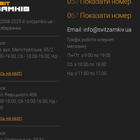
0
5
0
Показати номер
0
6
7
Показати номер
 2008-2025 © svitzamkiv.ua -
 збережені.
Email:
info@svitzamkiv.ua
Графік роботи інтернет
си:
магазину
я, вул. Магістратська, 65/2
Пн-Пт: з 9:00 по 19:00
00-19:00, Сб - 10:00-16:00, Нд -
Сб: з 10:00 по 16:00
ь на карті
Нд: з 11:00 по 17:00
си:
вул. Ревуцького 40б
00-19:00, Сб-10:00-16:00, Нд -
00
ь на карті
си:
вул. Глибочицька, 29-31