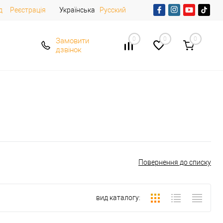
д
Реєстрація
Українська
Русский
0
0
0
Замовити
дзвінок
Повернення до списку
вид каталогу: