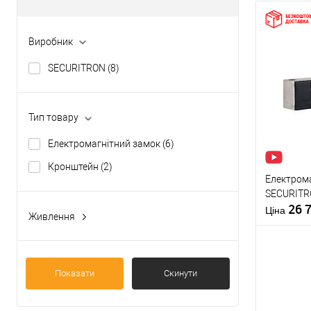
Виробник
SECURITRON
(8)
Тип товару
Електромагнітний замок
(6)
Кронштейн
(2)
Електром
SECURITR
26 
Ціна
Живлення
12/24V DC
(4)
24V DC
(2)
Показати
Скинути
Купити