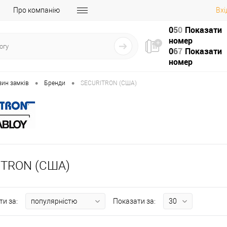
Про компанію
Вхі
0
5
0
Показати
номер
0
6
7
Показати
номер
•
•
зин замків
Бренди
SECURITRON (США)
ITRON (США)
ти за:
Показати за: