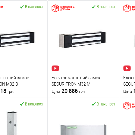
В наявності
В наявності
агнітний замок
Електромагнітний замок
Елект
ON M32 B
SECURITRON M32 M
SECU
718
20 886
Ціна
Ціна
грн.
грн.
В наявності
В наявності
У кошик
У кошик
 в 1 клік
До
Купити в 1 клік
До
К