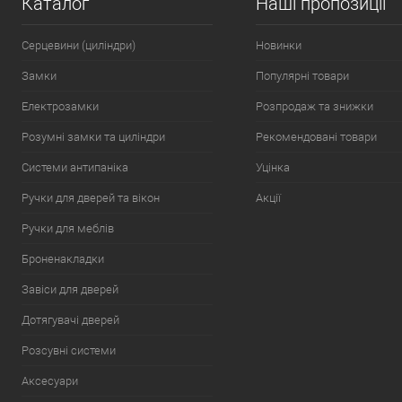
Каталог
Наші пропозиції
Серцевини (циліндри)
Новинки
Замки
Популярні товари
Електрозамки
Розпродаж та знижки
Розумні замки та циліндри
Рекомендовані товари
Системи антипаніка
Уцінка
Ручки для дверей та вікон
Акції
Ручки для меблів
Броненакладки
Завіси для дверей
Дотягувачі дверей
Розсувні системи
Аксесуари