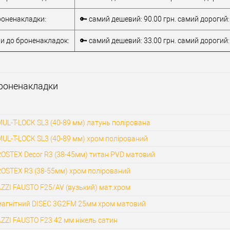
бране
У обране
броненакладки:
🔑 самий дешевий: 90.00 грн. самий дорогий:
ISEO
Виробник
ISEO
Вироб
и до броненакладок:
🔑 самий дешевий: 33.00 грн. самий дорогий:
Накладка на
Накладка на
протектор
Тип товару
протектор
Тип то
обник
Італія
Країна виробник
Італія
Країна
Модель
Модел
Броненакладки
адки
ISEO 98N
броненакладки
ISEO 98N
броне
Форма
Форма
адки
овальна
броненакладки
овальна
броне
UL-T-LOCK SL3 (40-89 мм) латунь полірована
UL-T-LOCK SL3 (40-89 мм) хром полірований
ROSTEX Decor R3 (38-45мм) титан PVD матовий
ROSTEX R3 (38-55мм) хром полірований
ZZI FAUSTO F25/AV (вузький) мат.хром
магнітний DISEC 3G2FM 25мм хром матовий
ZZI FAUSTO F23 42 мм нікель сатин