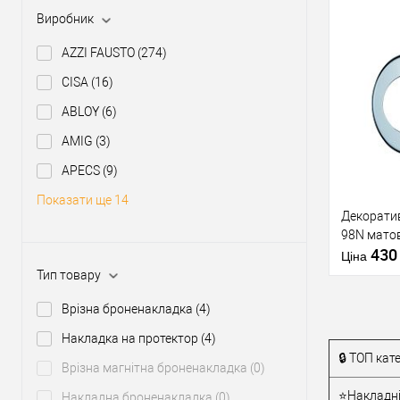
Виробник
AZZI FAUSTO
(274)
CISA
(16)
Купити
ABLOY
(6)
У о
AMIG
(3)
APECS
(9)
Виробник
Показати ще 14
Декорати
Тип товару
98N мато
Країна вир
43
Модель
Ціна
броненакл
Тип товару
Форма
Врізна броненакладка
(4)
броненакл
Накладка на протектор
(4)
🔒 ТОП кате
Врізна магнітна броненакладка
(0)
Купити
⭐Накладні
Накладна броненакладка
(0)