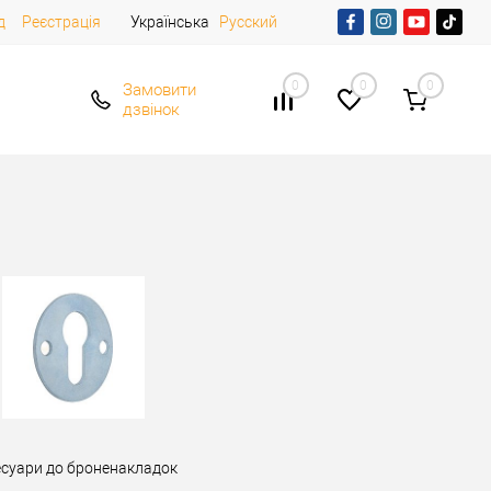
д
Реєстрація
Українська
Русский
0
0
0
Замовити
дзвінок
есуари до броненакладок