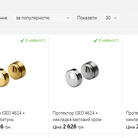
ння:
Показати:
В наявності
В наявності
 ISEO 4624 +
Протектор ISEO 4624 +
Проте
 латунь
накладка матовий хром
накла
26
2 626
Ціна
Ціна
грн.
грн.