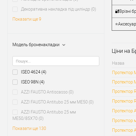
У о
Декоративна накладка під циліндр
(0)
🔐Врізні 
Показати ще 9
Виробник
⭐Аксесуар
Тип товару
Країна вир
Модель броненакладки
Модель
Ціни на 
броненакл
Форма
Назва
броненакл
ISEO 4624
(4)
Протектор M
ISEO 98N
(4)
Протектор M
Протектор 
AZZI FAUSTO Antiscasso
(0)
Протектор 
AZZI FAUSTO Antitubo 25 мм ME50
(0)
Протектор A
AZZI FAUSTO Antitubo 25 мм
ME50/85X70
(0)
Протектор 
Показати ще 130
Протектор A