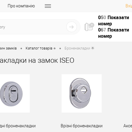
Про компанію
Вхі
0
5
0
Показати
номер
0
6
7
Показати
номер
•
•
зин замків
Каталог товарів ⭐
Броненакладки 🌟
акладки на замок ISEO
дні броненакладки
Врізні броненакладки
Акс