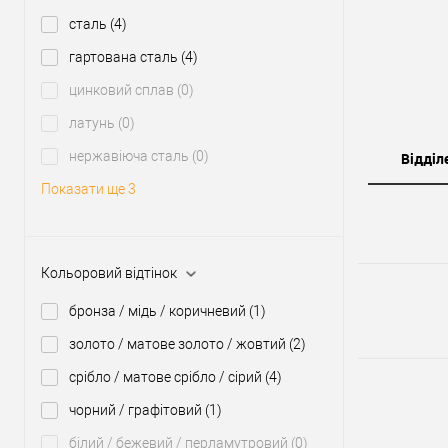
сталь
(4)
гартована сталь
(4)
цинковий сплав
(0)
латунь
(0)
нержавіюча сталь
(0)
Відділ
Показати ще 3
Кольоровий відтінок
бронза / мідь / коричневий
(1)
золото / матове золото / жовтий
(2)
срібло / матове срібло / сірий
(4)
чорний / графітовий
(1)
білий / бежевий / перламутровий
(0)