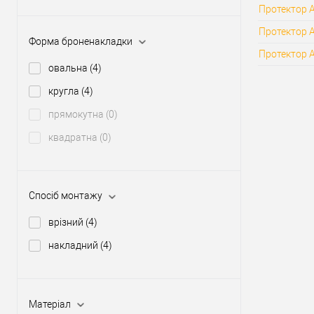
Протектор 
Протектор A
Форма броненакладки
Протектор 
овальна
(4)
кругла
(4)
прямокутна
(0)
квадратна
(0)
Спосіб монтажу
врізний
(4)
накладний
(4)
Матеріал