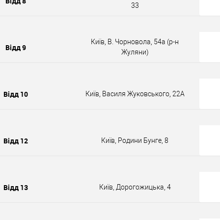
Відд 8
33
Київ, В. Чорновола, 54а (р-н
Відд 9
Жуляни)
Відд 10
Київ, Василя Жуковського, 22А
Відд 12
Київ, Родини Бунге, 8
Відд 13
Київ, Дорогожицька, 4