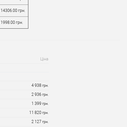
У обране
У обране
 14306.00 грн.
ник
ISEO
Виробник
ISEO
 1998.00 грн.
Накладка на
Накладка на
вару
протектор
Тип товару
протектор
 виробник
Італія
Країна виробник
Італія
ь
Модель
накладки
ISEO 98N
броненакладки
ISEO 98N
Форма
Ціна
накладки
овальна
броненакладки
овальна
4 938
грн.
2 936
грн.
1 399
грн.
11 820
грн.
2 127
грн.