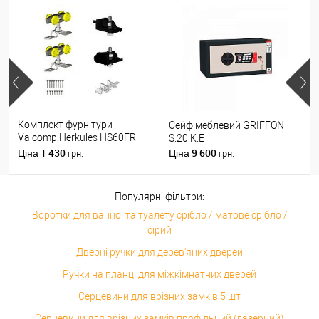
Комплект фурнітури
Сейф меблевий GRIFFON
Valcomp Herkules HS60FR
S.20.K.E
для 1 полотна з дерева до
1 430
9 600
Ціна
Ціна
грн.
грн.
60 кг без направляючої
Популярні фільтри:
Воротки для ванної та туалету срібло / матове срібло /
сірий
Дверні ручки для дерев'яних дверей
Ручки на планці для міжкімнатних дверей
Серцевини для врізних замків 5 шт
Серцевини для врізних замків профільний (лазерний)