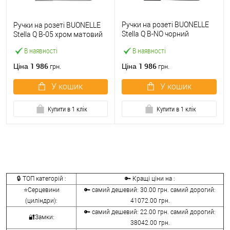
Ручки на розеті BUONELLE
Ручки на розеті BUONELLE
Stella Q B-NO чорний
Stella Q B-05 хром матовий
матовий
В наявності
В наявності
1 986
1 986
Ціна
Ціна
грн.
грн.
У кошик
У кошик
Купити в 1 клік
Купити в 1 клік
🔒 ТОП категорій :
🔑 Кращі ціни на :
⭐Серцевини
🔑 самий дешевий: 30.00 грн. самий дорогий:
(циліндри):
41072.00 грн.
🔑 самий дешевий: 22.00 грн. самий дорогий:
🔐Замки:
38042.00 грн.