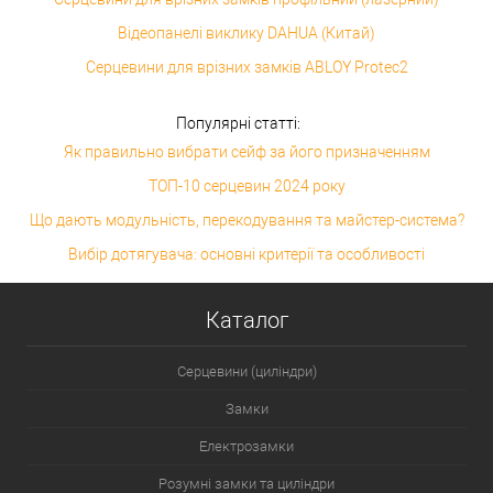
Відеопанелі виклику DAHUA (Китай)
Серцевини для врізних замків ABLOY Protec2
Популярні статті:
Як правильно вибрати сейф за його призначенням
ТОП-10 серцевин 2024 року
Що дають модульність, перекодування та майстер-система?
Вибір дотягувача: основні критерії та особливості
Каталог
Серцевини (циліндри)
Замки
Електрозамки
Розумні замки та циліндри