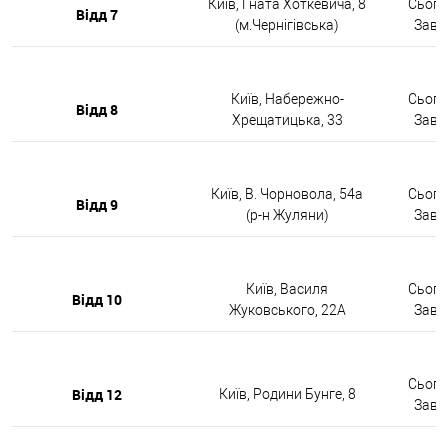
Київ, Гната Хоткевича, 8
Сьогод
Відд 7
(м.Чернігівська)
Завтр
Київ, Набережно-
Сьогод
Відд 8
Хрещатицька, 33
Завтр
Київ, В. Чорновола, 54а
Сьогод
Відд 9
(р-н Жуляни)
Завтр
Київ, Василя
Сьогод
Відд 10
Жуковського, 22А
Завтр
Сьогод
Відд 12
Київ, Родини Бунге, 8
Завтр