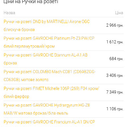
⭐Сейфи:
Ціни на Ручки на розеті
396000.00 грн.
🔑 самий дешевий: 1050.00 грн. самий дорогий:
🔐Домофони:
Назва
Ціна
11100.00 грн.
Ручки на розеті DND by MARTINELLI Aironе OGC
⭐Сигналізація AJAX:
🔑 самий дешевий: грн. самий дорогий: грн.
2 966
грн.
блискуча бронза
Ручки на розеті GAVROCHE Platinum Pt-Z3 PW/CP
1 612
грн.
білий перламутровий/хром
Ручки на розеті GAVROCHE Stannum AL-A1 AB
684
грн.
бронза
Ручки на розеті COLOMBO Mach CD81 (CD69BZGG-
3 406
грн.
CD63GB) матове золото
Ручки на розеті FIMET Michelle 106P (269) F04 хром/
7 349
грн.
білий фарфор
Ручки на розеті GAVROCHE Hydrargyrum HG-Z8
1 106
грн.
MAB/W матова бронза/біла емаль
Ручки на розеті GAVROCHE Francium AL-A1 SN/CP