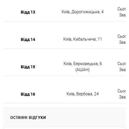
Сьогод
Відд 13
Київ, Дорогожицька, 4
Завтр
Сьогод
Відд 14
Київ, Кибальчича, 11
Завтр
Київ, Берковецька, 6
Сьогод
Відд 15
(АШАН)
Завтр
Сьогод
Відд 16
Київ, Вербова, 24
Завтр
ОСТАННІ ВІДГУКИ