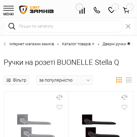
0
0
МЕНЮ
Інтернет магазин замків
Каталог товарів ⭐
Дверні ручки 🌟
•
•
•
Ручки на розеті BUONELLE Stella Q
Фільтр