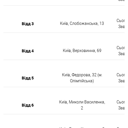
Сьогод
Відд 3
Київ, Слобожанська, 13
Завтр
Сьогод
Відд 4
Київ, Верховинна, 69
Завтр
Київ, Федорова, 32 (м.
Сьогод
Відд 5
Олімпійська)
Завтр
Київ, Миколи Василенка,
Сьогод
Відд 6
2
Завтр