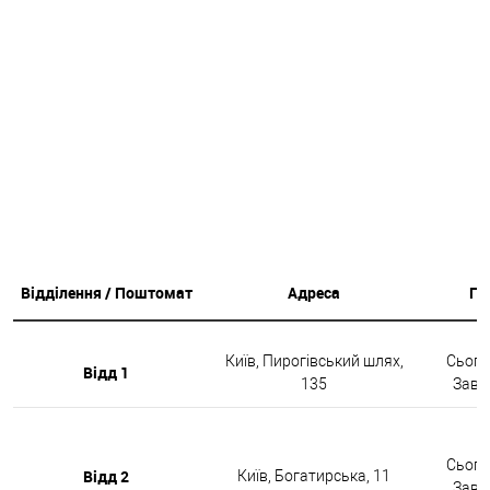
Відділення / Поштомат
Адреса
Гр
Київ, Пирогівський шлях,
Сьогод
Відд 1
135
Завтр
Сьогод
Відд 2
Київ, Богатирська, 11
Завтр