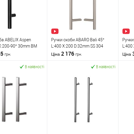
ба ABELIX Aspen
Ручки скоби ABARO Bali 45°
Ручки
X:200-90° 30mm BM
L:400 X:200 D:32mm SS 304
L:400
т. (половинка)
25
нерж. сталь (комплект)
2 176
нерж.
Ціна
Ціна
грн.
грн.
В наявності
В наявності
У кошик
У кошик
 в 1 клік
До
Купити в 1 клік
До
К
порівняння
порівняння
бране
У обране
ABELIX
Виробник
ABARO
Вироб
Ручка скоба
Тип товару
Ручка скоба
Тип то