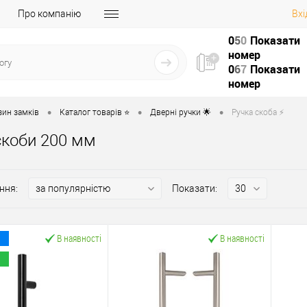
Про компанію
Вхі
0
5
0
Показати
номер
0
6
7
Показати
номер
•
•
•
зин замків
Каталог товарів ⭐
Дверні ручки 🌟
Ручка скоба ⚡️
скоби 200 мм
ння:
Показати:
В наявності
В наявності