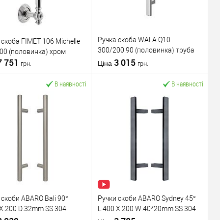
ник
DOGANLAR
Виробник
FIMET
вару
Ручка скоба
Тип товару
Ручка скоба
Ручка скоба WALA Q10
 скоба FIMET 106 Michelle
для металевих
для металевих
300/200.90 (половинка) труба
00 (половинка) хром
дверей
/
для
дверей
/
для
7 751
40*20 нержавіюча сталь М304
3 015
ал дверей
дерев'яних дверей
Матеріал дверей
дерев'яних дверей
Ціна
грн.
грн.
 виробник
Туреччина
Країна виробник
Італія
В наявності
В наявності
 ручки
Модель ручки
DOGANLAR Neon
скоби:
FIMET 106 Michelle
У кошик
У кошик
упити в 1 клік
До
Купити в 1 клік
До
порівняння
порівняння
У обране
У обране
ник
FIMET
Виробник
WALA
вару
Ручка скоба
Тип товару
Ручка скоба
 скоби ABARO Bali 90°
Ручки скоби ABARO Sydney 45°
для металевих
для
 X:200 D:32mm SS 304
L:400 X:200 W:40*20mm SS 304
дверей
/
для
металопластикових
 сталь (комплект)
антрацит RAL 7016 (комплект)