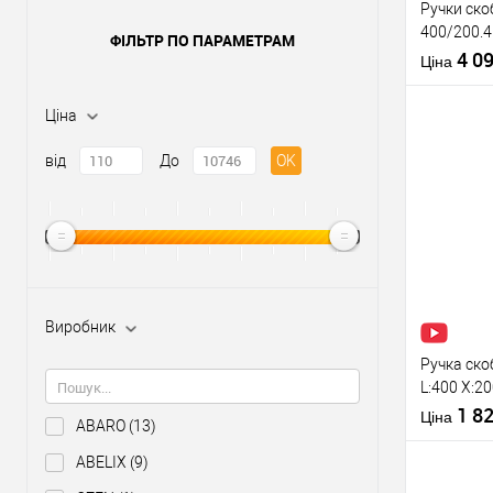
Ручки ск
400/200.4
ФІЛЬТР ПО ПАРАМЕТРАМ
40*20 не
4 0
Ціна
Ціна
Матеріал д
Країна вир
від
До
OK
Модель руч
скоби:
Купити
У о
Виробник
Виробник
Тип товару
Ручка ско
L:400 X:2
антрацит 
1 8
Ціна
ABARO
(13)
ABELIX
(9)
Матеріал д