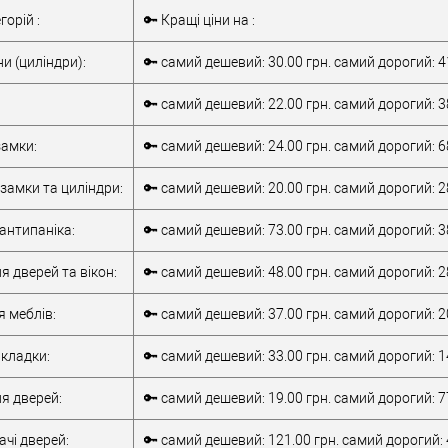
Ручка скоба
Тип товару
Ручка скоба
горій :
🔑 Кращі ціни на :
для металевих
для металевих
дверей
/
для
дверей
/
для
и (циліндри):
🔑 самий дешевий: 30.00 грн. самий дорогий: 4
верей
дерев'яних дверей
Матеріал дверей
дерев'яних дверей
обник
Туреччина
Країна виробник
Туреччина
🔑 самий дешевий: 22.00 грн. самий дорогий: 3
ки
Модель ручки
DOGANLAR Neon
скоби:
DOGANLAR Neon
амки:
🔑 самий дешевий: 24.00 грн. самий дорогий: 6
замки та циліндри:
🔑 самий дешевий: 20.00 грн. самий дорогий: 2
антипаніка:
🔑 самий дешевий: 73.00 грн. самий дорогий: 3
я дверей та вікон:
🔑 самий дешевий: 48.00 грн. самий дорогий: 2
я меблів:
🔑 самий дешевий: 37.00 грн. самий дорогий: 2
кладки:
🔑 самий дешевий: 33.00 грн. самий дорогий: 1
я дверей:
🔑 самий дешевий: 19.00 грн. самий дорогий: 7
чі дверей:
🔑 самий дешевий: 121.00 грн. самий дорогий: 