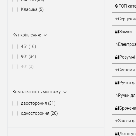
Тип товару
🔒 ТОП кате
Класика
(5)
⭐Серцевин
Матеріал д
Країна вир
🔐Замки:
Кут кріплення:
Модель руч
скоби:
⭐Електроз
45°
(16)
90°
(34)
🔐Розумні 
40°
(0)
⭐Системи 
🔐Ручки дл
Комплектність монтажу
⭐Ручки дл
двостороння
(31)
🔐Бронена
одностороння
(20)
⭐Завіси дл
🔐Дотягува