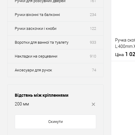
Ручки для розсувних дверей
161
Ручки віконні та балконні
234
Ручки заскочки і кноби
122
Ручка ско
Воротки для ванної та туалету
933
L:400mm 
чорний ма
1 0
Ціна
Накладки на серцевини
910
Аксесуари для ручок
74
Купити
Відстань між кріпленнями
200 мм
У о
Скинути
Виробник
Тип товару