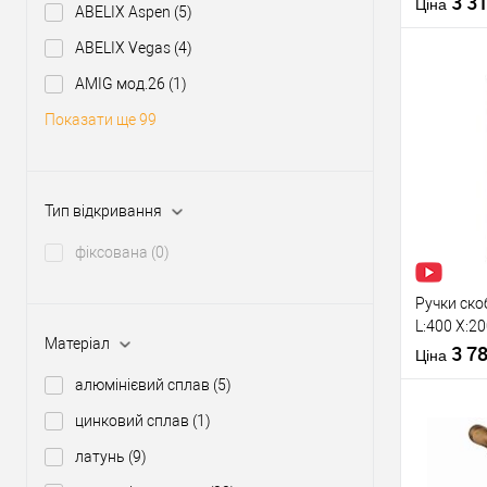
3 3
Матеріал д
Ціна
ABELIX Aspen
(5)
Країна вир
ABELIX Vegas
(4)
Модель руч
скоби:
AMIG мод.26
(1)
Показати ще 99
Купити
У о
Тип відкривання
фіксована
(0)
Виробник
Тип товару
Ручки ско
L:400 X:2
Матеріал
чорний RA
3 7
Ціна
алюмінієвий сплав
(5)
цинковий сплав
(1)
Матеріал д
Модель руч
латунь
(9)
скоби: