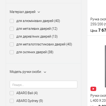
Виробник
Матеріал дверей
Тип товару
Ручка ско
для алюмінієвих дверей
(40)
255/200 (
для металевих дверей
(12)
бронза
7 6
Ціна
для дерев'яних дверей
(13)
Матеріал д
для металопластикових дверей
(40)
Країна вир
Модель руч
для скляних дверей
(38)
скоби:
Купити
Модель ручки скоби:
У о
Виробник
Тип товару
ABARO Bali
(4)
Ручки ско
L:400 X:2
ABARO Sydney
(9)
антрацит 