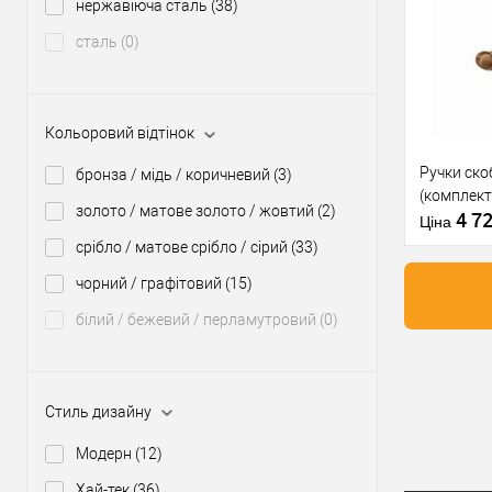
Кольорови
нержавіюча сталь
(38)
Купити
відтінок
сталь
(0)
У о
Виробник
Кольоровий відтінок
Тип товару
Ручки ск
бронза / мідь / коричневий
(3)
(комплект
золото / матове золото / жовтий
(2)
4 7
Ціна
срібло / матове срібло / сірий
(33)
чорний / графітовий
(15)
Матеріал д
Модель руч
білий / бежевий / перламутровий
(0)
скоби:
Кольорови
Купити
відтінок
Стиль дизайну
У о
Модерн
(12)
Виробник
Хай-тек
(36)