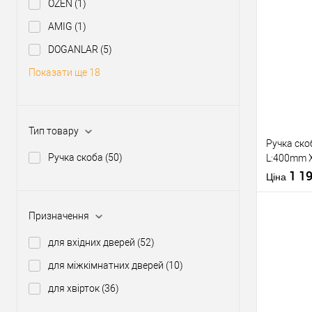
OZEN
(1)
Країна вир
Модель руч
AMIG
(1)
скоби:
Купити
DOGANLAR
(5)
Показати ще 18
У о
Виробник
Тип товару
Тип товару
Ручка ско
Ручка скоба
(50)
L:400mm 
нерж. ста
1 1
Ціна
Призначення
Матеріал д
Модель руч
для вхідних дверей
(52)
скоби:
Кольорови
для міжкімнатних дверей
(10)
Купити
відтінок
для хвірток
(36)
У о