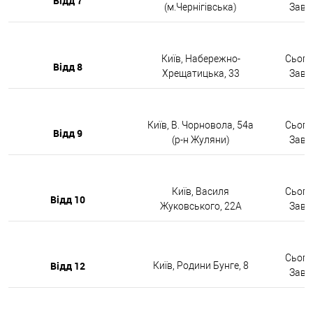
Відд 7
(м.Чернігівська)
Завтр
Київ, Набережно-
Сьогод
Відд 8
Хрещатицька, 33
Завтр
Київ, В. Чорновола, 54а
Сьогод
Відд 9
(р-н Жуляни)
Завтр
Київ, Василя
Сьогод
Відд 10
Жуковського, 22А
Завтр
Сьогод
Відд 12
Київ, Родини Бунге, 8
Завтр