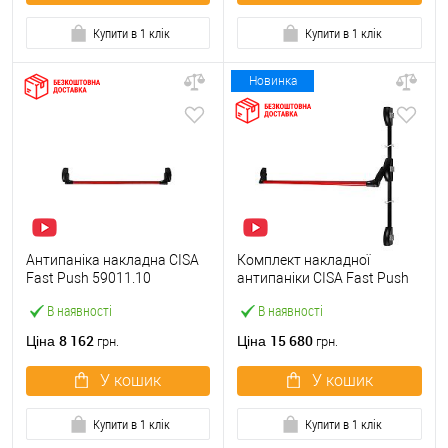
Купити в 1 клік
Купити в 1 клік
Новинка
Антипаніка накладна CISA
Комплект накладної
Fast Push 59011.10
антипаніки CISA Fast Push
модульна з язичком зі
59011.10 1200 мм 2/3-
В наявності
В наявності
штангою 900 мм червона
точковий вбік червона
8 162
15 680
Ціна
Ціна
грн.
грн.
У кошик
У кошик
Купити в 1 клік
Купити в 1 клік