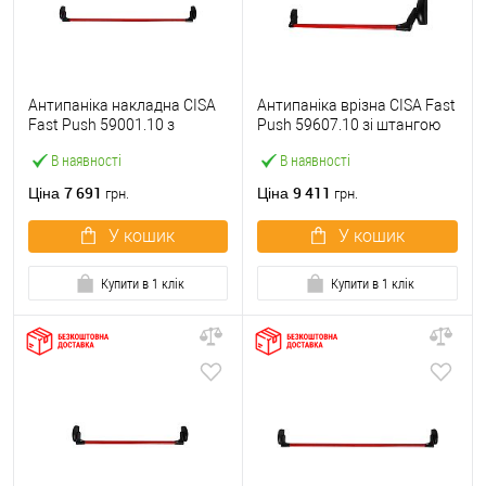
Антипаніка накладна CISA
Антипаніка врізна CISA Fast
Fast Push 59001.10 з
Push 59607.10 зі штангою
язичком зі штангою 1200
1200 мм червона
В наявності
В наявності
мм червона
7 691
9 411
Ціна
Ціна
грн.
грн.
У кошик
У кошик
Купити в 1 клік
Купити в 1 клік