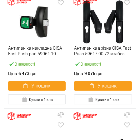
Антипаніка накладна CISA
Антипаніка врізна CISA Fast
Fast Push-pad 59061.10
Push 59617.00 72 мм без
модульна з язичком
штанги
В наявності
В наявності
6 473
9 075
Ціна
Ціна
грн.
грн.
У кошик
У кошик
Купити в 1 клік
Купити в 1 клік