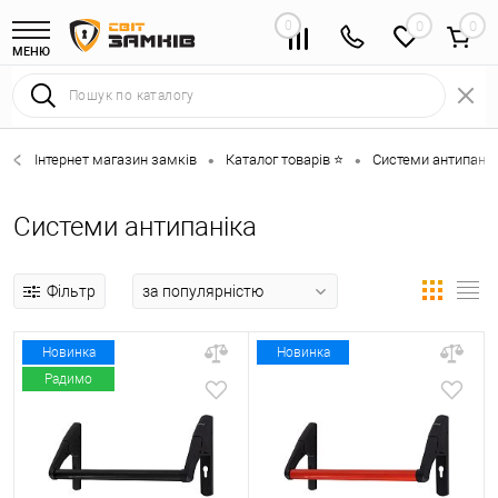
0
0
МЕНЮ
Інтернет магазин замків
Каталог товарів ⭐
Системи антипанік
•
•
Системи антипаніка
Фільтр
Новинка
Новинка
Радимо