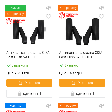
Радимо
Хіт продажу
Хіт продажу
Антипаніка накладна CISA
Антипаніка накладна CISA
Fast Push 59011.10
Fast Push 59016.10.0
модульна з язичком без
модульна без язичка без
В наявності
В наявності
штанги
штанги
7 261
5 532
Ціна
Ціна
грн.
грн.
У кошик
У кошик
Купити в 1 клік
Купити в 1 клік
Новинка
Хіт продажу