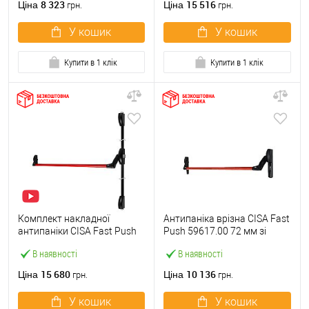
8 323
15 516
Ціна
Ціна
грн.
грн.
У кошик
У кошик
Купити в 1 клік
Купити в 1 клік
Комплект накладної
Антипаніка врізна CISA Fast
антипаніки CISA Fast Push
Push 59617.00 72 мм зі
59011.10 1200 мм 2/3-
штангою 1200 мм червона
В наявності
В наявності
точковий вверх-вниз
червона
15 680
10 136
Ціна
Ціна
грн.
грн.
У кошик
У кошик