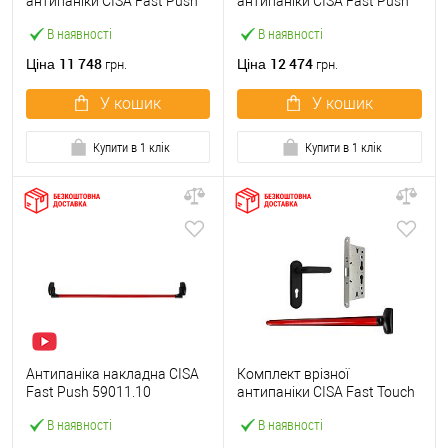
антипаніки CISA Fast Push
антипаніки CISA Fast Push
59607.10 1200 мм червона
59617.10 72мм 1200 мм
В наявності
В наявності
із замком та ручкою
червоний із замком та
ручкою
11 748
12 474
Ціна
Ціна
грн.
грн.
У кошик
У кошик
Купити в 1 клік
Купити в 1 клік
Антипаніка накладна CISA
Комплект врізної
Fast Push 59011.10
антипаніки CISA Fast Touch
модульна з язичком зі
59711.00 1200 мм червона
В наявності
В наявності
штангою 1200 мм червона
із замком та ручкою