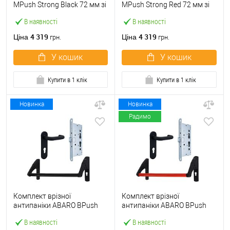
МPush Strong Black 72 мм зі
МPush Strong Red 72 мм зі
штангою 1000 мм чорна
штангою 1000 мм червона
В наявності
В наявності
4 319
4 319
Ціна
Ціна
грн.
грн.
У кошик
У кошик
Купити в 1 клік
Купити в 1 клік
Новинка
Новинка
Радимо
Комплект врізної
Комплект врізної
антипаніки ABARO BPush
антипаніки ABARO BPush
Eco Black 72мм 1000 мм
Eco Red 72мм 1000 мм
В наявності
В наявності
чорний із замком та ручкою
червоний із замком та