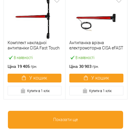
Комплект накладної
Антипаніка врізна
антипаніки CISA Fast Touch
електромоторна CISA eFAST
59811.10 1200 мм 2/3-
59751.00 1200 мм червона
В наявності
В наявності
точковий вверх-вниз
червона
19 405
30 903
Ціна
Ціна
грн.
грн.
У кошик
У кошик
Купити в 1 клік
Купити в 1 клік
Показати ще