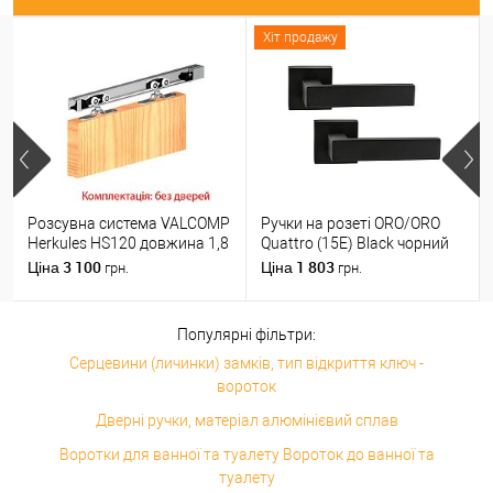
Хіт продажу
Розсувна система VALCOMP
Ручки на розеті ORO/ORO
Herkules HS120 довжина 1,8
Quattro (15E) Black чорний
м на 1 полотно вагою до
матовий
3 100
1 803
Ціна
Ціна
грн.
грн.
120 кг
Популярні фільтри:
Серцевини (личинки) замків, тип відкриття ключ -
вороток
Дверні ручки, матеріал алюмінієвий сплав
Воротки для ванної та туалету Вороток до ванної та
туалету