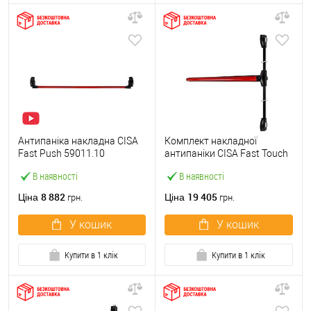
Антипаніка накладна CISA
Комплект накладної
Fast Push 59011.10
антипаніки CISA Fast Touch
модульна з язичком зі
59811.10 1200 мм 2/3-
В наявності
В наявності
штангою 1500 мм червона
точковий вбік червона
8 882
19 405
Ціна
Ціна
грн.
грн.
У кошик
У кошик
Купити в 1 клік
Купити в 1 клік