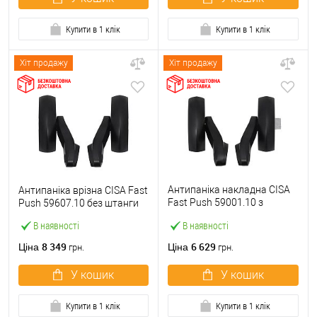
Купити в 1 клік
Купити в 1 клік
Хіт продажу
Хіт продажу
Антипаніка накладна CISA
Антипаніка врізна CISA Fast
Fast Push 59001.10 з
Push 59607.10 без штанги
язичком без штанги
В наявності
В наявності
8 349
6 629
Ціна
Ціна
грн.
грн.
У кошик
У кошик
Купити в 1 клік
Купити в 1 клік