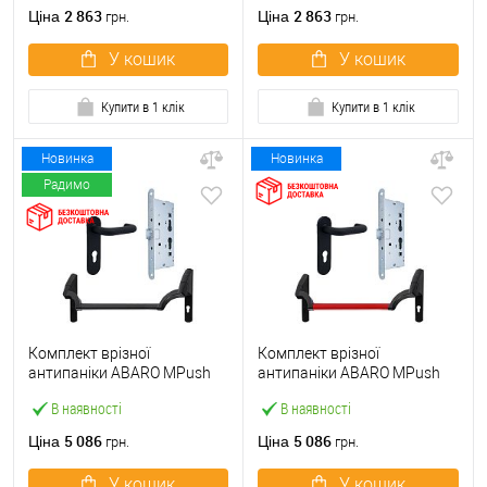
ручкою
2 863
2 863
Ціна
Ціна
грн.
грн.
У кошик
У кошик
Купити в 1 клік
Купити в 1 клік
Новинка
Новинка
Радимо
Комплект врізної
Комплект врізної
антипаніки ABARO МPush
антипаніки ABARO МPush
Strong Black 72мм 1000 мм
Strong Red 72мм 1000 мм
В наявності
В наявності
чорний із замком та ручкою
червоний із замком та
ручкою
5 086
5 086
Ціна
Ціна
грн.
грн.
У кошик
У кошик