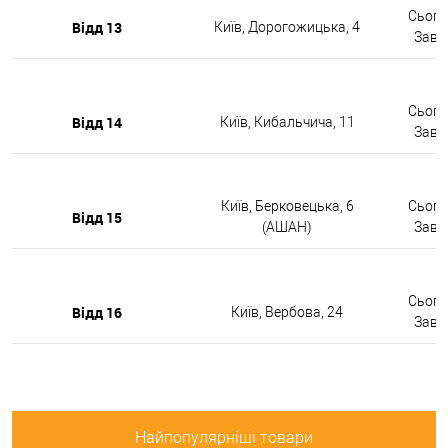
Сьогод
Відд 13
Київ, Дорогожицька, 4
Завтр
Сьогод
Відд 14
Київ, Кибальчича, 11
Завтр
Київ, Берковецька, 6
Сьогод
Відд 15
(АШАН)
Завтр
Сьогод
Відд 16
Київ, Вербова, 24
Завтр
Найпопулярніші товари