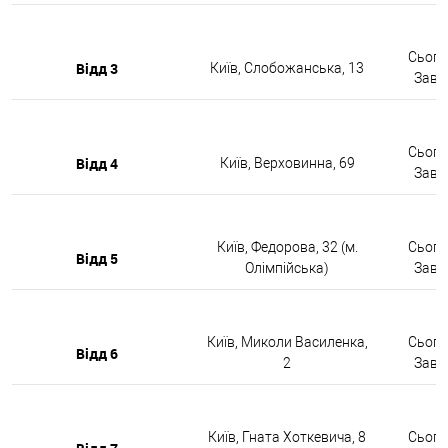
Сьогод
Відд 3
Київ, Слобожанська, 13
Завтр
Сьогод
Відд 4
Київ, Верховинна, 69
Завтр
Київ, Федорова, 32 (м.
Сьогод
Відд 5
Олімпійська)
Завтр
Київ, Миколи Василенка,
Сьогод
Відд 6
2
Завтр
Київ, Гната Хоткевича, 8
Сьогод