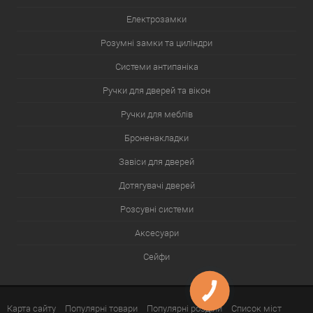
Електрозамки
Розумні замки та циліндри
Системи антипаніка
Ручки для дверей та вікон
Ручки для меблів
Броненакладки
Завіси для дверей
Дотягувачі дверей
Розсувні системи
Аксесуари
Сейфи
Карта сайту
Популярні товари
Популярні розділи
Список міст