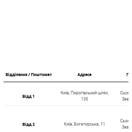
Відділення / Поштомат
Адреса
Гр
Київ, Пирогівський шлях,
Сьогод
Відд 1
135
Завтр
Сьогод
Відд 2
Київ, Богатирська, 11
Завтр