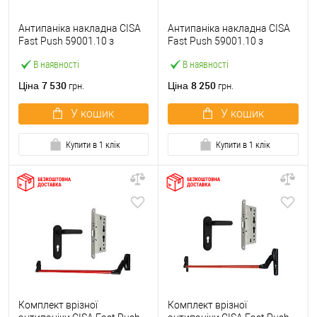
Антипаніка накладна CISA
Антипаніка накладна CISA
Fast Push 59001.10 з
Fast Push 59001.10 з
язичком зі штангою 900 мм
язичком зі штангою 1500
В наявності
В наявності
червона
мм червона
7 530
8 250
Ціна
Ціна
грн.
грн.
У кошик
У кошик
Купити в 1 клік
Купити в 1 клік
Комплект врізної
Комплект врізної