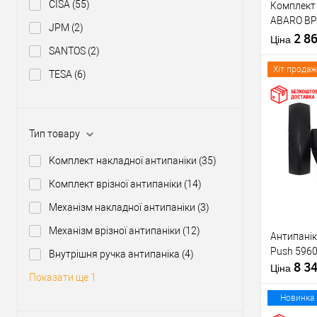
CISA
(55)
Комплект 
Тип товару
ABARO BP
JPM
(2)
1000 мм ч
2 8
Матеріал д
Ціна
ручкою
SANTOS
(2)
Країна вир
Міжосьова
Хіт продаж
TESA
(6)
відстань
Купити
Тип товару
Комплект накладної антипаніки
(35)
У о
Комплект врізної антипаніки
(14)
Механізм накладної антипаніки
(3)
Виробник
Механізм врізної антипаніки
(12)
Антипанік
Тип товару
Push 5960
Внутрішня ручка антипаніка
(4)
8 3
Матеріал д
Ціна
Показати ще 1
Країна вир
Статус (гур
Новинка