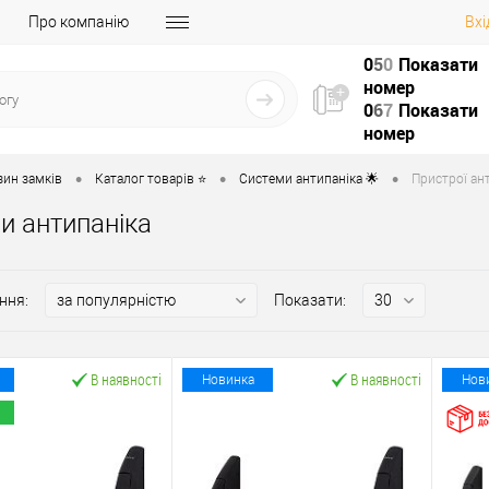
Про компанію
Вхі
0
5
0
Показати
номер
0
6
7
Показати
номер
•
•
•
зин замків
Каталог товарів ⭐
Системи антипаніка 🌟
Пристрої ант
и антипаніка
ння:
Показати:
В наявності
В наявності
Новинка
Нов