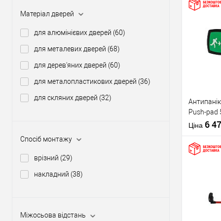
Матеріал дверей
Купити
для алюмінієвих дверей
(60)
для металевих дверей
(68)
У о
для дерев'яних дверей
(60)
для металопластикових дверей
(36)
Виробник
для скляних дверей
(32)
Антипанік
Тип товару
Push-pad 
язичком
6 4
Ціна
Спосіб монтажу
врізний
(29)
накладний
(38)
Матеріал д
Купити
Країна вир
Статус (гур
Міжосьова відстань
У о