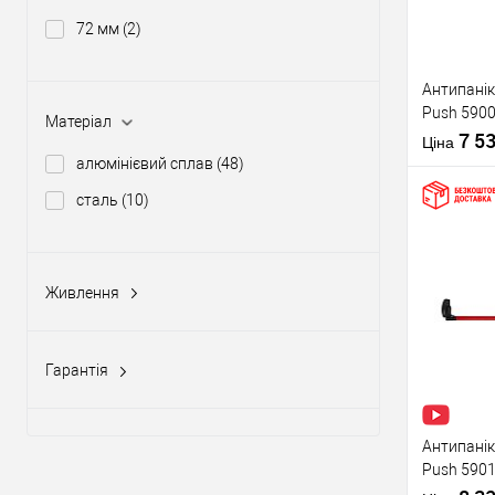
72 мм
(2)
Виробник
Антипанік
Push 5900
Тип товару
Матеріал
штангою 
7 5
Ціна
алюмінієвий сплав
(48)
сталь
(10)
Купити
Живлення
Матеріал д
12-24V DC, 12-20V AC
(5)
Країна вир
У о
Статус (гур
Гарантія
1 рік
(10)
Виробник
2 роки
(58)
Антипанік
Push 5901
Тип товару
язичком з