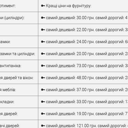
Комплект
Внутрішня ручка
ртимент:
🔑 Кращі ціни на фурнітуру:
накладної
Тип товару
антипаніка
антипаніки
для металевих
и (циліндри):
🔑 самий дешевий: 30.00 грн. самий дорогий: 4
для алюмінієвих
дверей
/
для
дверей
/
для
дерев'яних дверей
🔑 самий дешевий: 22.00 грн. самий дорогий: 3
металевих дверей
/
для алюмінієвих
/
для дерев'яних
Матеріал дверей
дверей
амки:
🔑 самий дешевий: 24.00 грн. самий дорогий: 6
дверей
/
для
Країна виробник
Італія
металопластикових
Робоча
замки та циліндри:
🔑 самий дешевий: 20.00 грн. самий дорогий: 2
дверей
/
для
температура
-10 +55°C
верей
скляних дверей
антипаніка:
🔑 самий дешевий: 73.00 грн. самий дорогий: 3
обник
Італія
т)
2Очікується
я дверей та вікон:
🔑 самий дешевий: 48.00 грн. самий дорогий: 2
я меблів:
🔑 самий дешевий: 37.00 грн. самий дорогий: 2
кладки:
🔑 самий дешевий: 33.00 грн. самий дорогий: 1
я дверей:
🔑 самий дешевий: 19.00 грн. самий дорогий: 7
чі дверей:
🔑 самий дешевий: 121.00 грн. самий дорогий: 