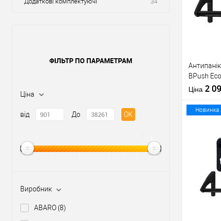
Додаткові комплектуючі
34
ФІЛЬТР ПО ПАРАМЕТРАМ
Антипанік
BPush Eco
штангою 
2 0
Ціна
Ціна
Новинка
від
До
OK
Купити
У о
Виробник
Виробник
ABARO
(8)