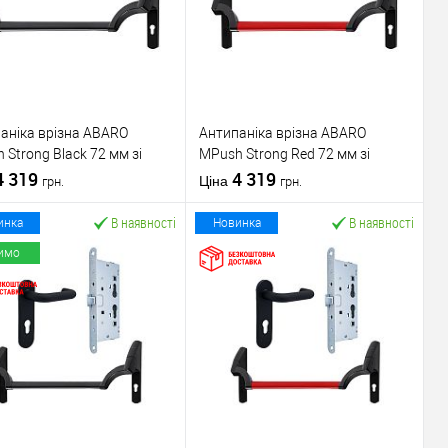
аніка врізна ABARO
Антипаніка врізна ABARO
 Strong Black 72 мм зі
МPush Strong Red 72 мм зі
ою 1000 мм чорна
4 319
штангою 1000 мм червона
4 319
Ціна
грн.
грн.
В наявності
В наявності
инка
Новинка
имо
У кошик
У кошик
упити в 1 клік
До
Купити в 1 клік
До
порівняння
порівняння
У обране
У обране
ник
ABARO
Виробник
ABARO
Механізм врізної
Механізм врізної