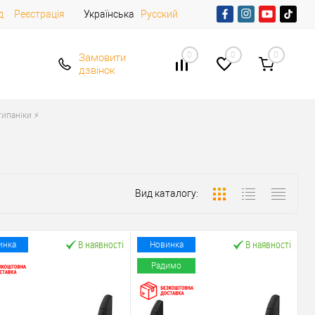
д
Реєстрація
Українська
Русский
0
0
0
Замовити
дзвінок
ипаніки ⚡️
Вид каталогу:
В наявності
В наявності
инка
Новинка
Радимо