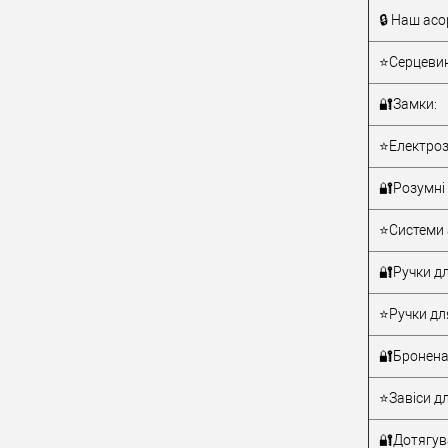
🔒 Наш асо
Тип товару
⭐Серцевин
🔐Замки:
⭐Електроз
🔐Розумні 
Матеріал д
⭐Системи 
Країна вир
Статус (гур
🔐Ручки дл
⭐Ручки дл
🔐Бронена
⭐Завіси дл
🔐Дотягува