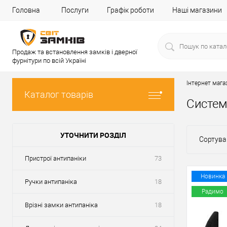
Головна
Послуги
Графік роботи
Наші магазини
Продаж та встановлення замків і дверної
фурнітури по всій Україні
Інтернет мага
Каталог товарів
Систем
УТОЧНИТИ РОЗДІЛ
Сортува
Пристрої антипаніки
73
Новинка
Ручки антипаніка
18
Радимо
Врізні замки антипаніка
18