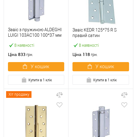
Завіс з пружиною ALDEGHI
Завіс KEDR 125*75 R S
LUIGI 103AC100 100*37 мм
правий сатин
AC хром
В наявності
В наявності
833
118
Ціна
Ціна
грн.
грн.
У кошик
У кошик
Купити в 1 клік
Купити в 1 клік
Хіт продажу