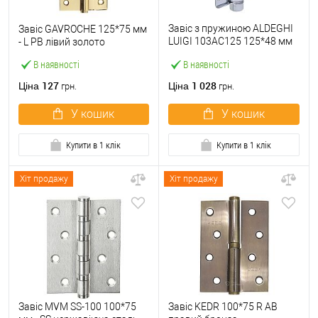
Завіс з пружиною ALDEGHI
Завіс GAVROCHE 125*75 мм
LUIGI 103AC125 125*48 мм
- L PВ лівий золото
AC хром
В наявності
В наявності
127
1 028
Ціна
Ціна
грн.
грн.
У кошик
У кошик
Купити в 1 клік
Купити в 1 клік
Хіт продажу
Хіт продажу
Завіс MVM SS-100 100*75
Завіс KEDR 100*75 R AB