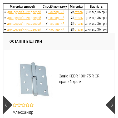
Матеріал дверей
Спосіб монтажу
Матеріал
Вартість
⏩
для дерев'яних дверей
⚡
накладний
🔐
сталь
ціни від 36
грн.
⏩
для дерев'яних дверей
⚡
накладний
🔐
сталь
ціни від 36
грн.
⏩
для дерев'яних дверей
⚡
накладний
🔐
сталь
ціни від 36
грн.
⏩
для дерев'яних дверей
⚡
накладний
🔐
сталь
ціни від 36
грн.
ОСТАННІ ВІДГУКИ
Завіс KEDR 100*75 R CR
правий хром
Александр