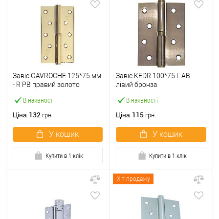
Завіс GAVROCHE 125*75 мм
Завіс KEDR 100*75 L AB
- R PВ правий золото
лівий бронза
В наявності
В наявності
132
115
Ціна
Ціна
грн.
грн.
У кошик
У кошик
Купити в 1 клік
Купити в 1 клік
Хіт продажу