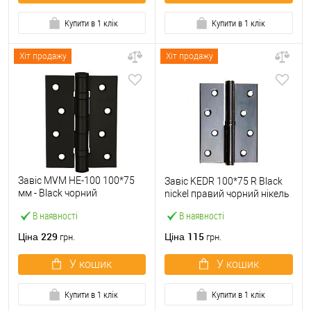
Купити в 1 клік
Купити в 1 клік
Хіт продажу
Хіт продажу
Завіс MVM HE-100 100*75
Завіс KEDR 100*75 R Black
мм - Black чорний
nickel правий чорний нікель
(розбірний)
В наявності
В наявності
229
115
Ціна
Ціна
грн.
грн.
У кошик
У кошик
Купити в 1 клік
Купити в 1 клік