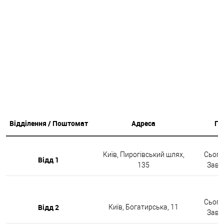
Відділення / Поштомат
Адреса
Гр
Київ, Пирогівський шлях,
Сьогод
Відд 1
135
Завтр
Сьогод
Відд 2
Київ, Богатирська, 11
Завтр