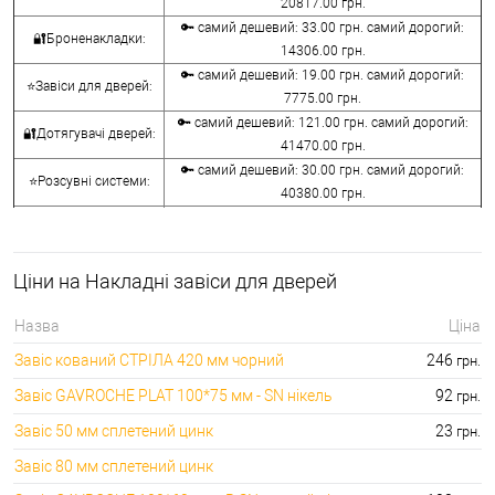
20817.00 грн.
🔑 самий дешевий: 33.00 грн. самий дорогий:
🔐Броненакладки:
14306.00 грн.
🔑 самий дешевий: 19.00 грн. самий дорогий:
⭐Завіси для дверей:
7775.00 грн.
🔑 самий дешевий: 121.00 грн. самий дорогий:
🔐Дотягувачі дверей:
41470.00 грн.
🔑 самий дешевий: 30.00 грн. самий дорогий:
⭐Розсувні системи:
40380.00 грн.
🔑 самий дешевий: 15.00 грн. самий дорогий:
🔐Аксесуари:
8645.00 грн.
🔑 самий дешевий: 780.00 грн. самий дорогий:
⭐Сейфи:
Ціни на Накладні завіси для дверей
396000.00 грн.
🔑 самий дешевий: 1050.00 грн. самий дорогий:
🔐Домофони:
Назва
Ціна
11100.00 грн.
Завіс кований СТРІЛА 420 мм чорний
246
грн.
⭐Сигналізація AJAX:
🔑 самий дешевий: грн. самий дорогий: грн.
Завіс GAVROCHE PLAT 100*75 мм - SN нікель
92
грн.
Завіс 50 мм сплетений цинк
23
грн.
Завіс 80 мм сплетений цинк