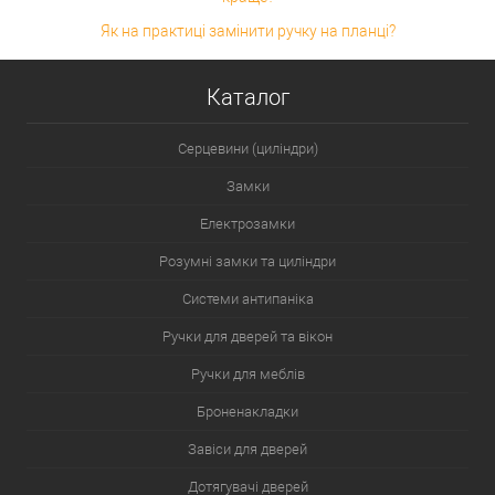
Як на практиці замінити ручку на планці?
Каталог
Серцевини (циліндри)
Замки
Електрозамки
Розумні замки та циліндри
Системи антипаніка
Ручки для дверей та вікон
Ручки для меблів
Броненакладки
Завіси для дверей
Дотягувачі дверей