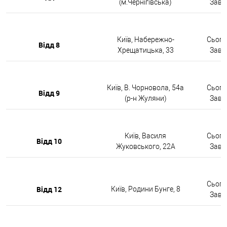
(м.Чернігівська)
Завтр
Київ, Набережно-
Сьогод
Відд 8
Хрещатицька, 33
Завтр
Київ, В. Чорновола, 54а
Сьогод
Відд 9
(р-н Жуляни)
Завтр
Київ, Василя
Сьогод
Відд 10
Жуковського, 22А
Завтр
Сьогод
Відд 12
Київ, Родини Бунге, 8
Завтр