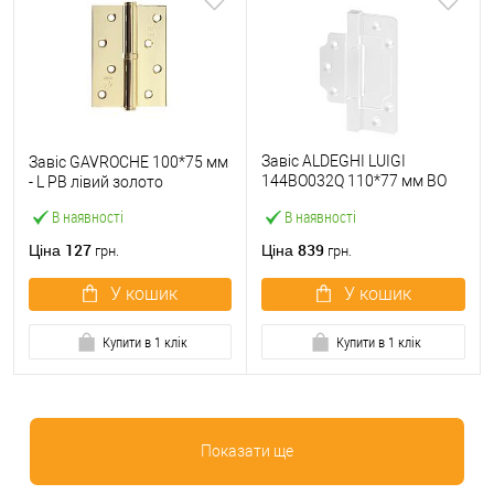
Завіс ALDEGHI LUIGI
Завіс GAVROCHE 100*75 мм
144BO032Q 110*77 мм BO
- L PВ лівий золото
білий
В наявності
В наявності
127
839
Ціна
Ціна
грн.
грн.
У кошик
У кошик
Купити в 1 клік
Купити в 1 клік
Показати ще