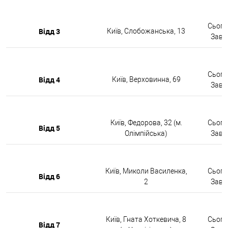
Сьогод
Відд 3
Київ, Слобожанська, 13
Завтр
Сьогод
Відд 4
Київ, Верховинна, 69
Завтр
Київ, Федорова, 32 (м.
Сьогод
Відд 5
Олімпійська)
Завтр
Київ, Миколи Василенка,
Сьогод
Відд 6
2
Завтр
Київ, Гната Хоткевича, 8
Сьогод
Відд 7