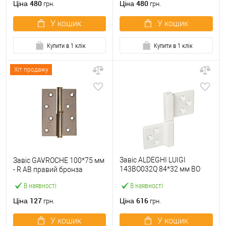
480
480
Ціна
Ціна
грн.
грн.
У кошик
У кошик
Купити в 1 клік
Купити в 1 клік
Хіт продажу
Завіс ALDEGHI LUIGI
Завіс GAVROCHE 100*75 мм
143BO032Q 84*32 мм BO
- R АВ правий бронза
білий
В наявності
В наявності
127
616
Ціна
Ціна
грн.
грн.
У кошик
У кошик