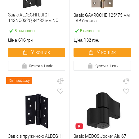
Завіс ALDEGHI LUIGI
Завіс GAVROCHE 125*75 мм
143NO032Q 84*32 мм NO
- АВ бронза
чорний
В наявності
В наявності
616
132
Ціна
Ціна
грн.
грн.
У кошик
У кошик
Купити в 1 клік
Купити в 1 клік
Хіт продажу
Завіс з пружиною ALDEGHI
Завіс MEDOS Jocker Alu 67