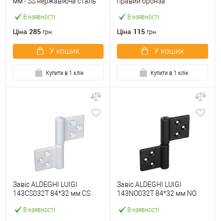
мм - SS нержавіюча сталь
правий бронза
В наявності
В наявності
285
115
Ціна
Ціна
грн.
грн.
У кошик
У кошик
Купити в 1 клік
Купити в 1 клік
Завіс ALDEGHI LUIGI
Завіс ALDEGHI LUIGI
143CS032T 84*32 мм CS
143NO032T 84*32 мм NO
сатин хром
чорний
В наявності
В наявності