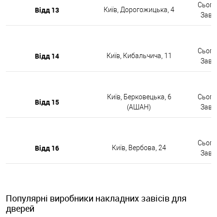
Сьогод
Відд 13
Київ, Дорогожицька, 4
Завтр
Сьогод
Відд 14
Київ, Кибальчича, 11
Завтр
Київ, Берковецька, 6
Сьогод
Відд 15
(АШАН)
Завтр
Сьогод
Відд 16
Київ, Вербова, 24
Завтр
Популярні виробники накладних завісів для
дверей