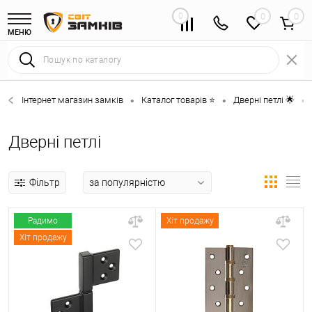
0
0
МЕНЮ
Інтернет магазин замків
Каталог товарів ⭐
Дверні петлі 🌟
•
•
•
Дверні петлі
Фільтр
Радимо
Хіт продажу
Хіт продажу