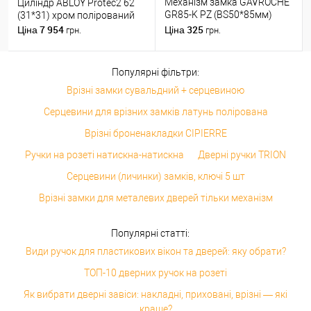
Механізм замка GAVROCHE
Циліндр ABLOY Protec2 62
GR85-K PZ (BS50*85мм)
(31*31) хром полірований
пласт.язичок AB бронза
7 954
325
Ціна
Ціна
грн.
грн.
Популярні фільтри:
Врізні замки сувальдний + серцевиною
Серцевини для врізних замків латунь полірована
Врізні броненакладки CIPIERRE
Ручки на розеті натискна-натискна
Дверні ручки TRION
Серцевини (личинки) замків, ключі 5 шт
Врізні замки для металевих дверей тільки механізм
Популярні статті:
Види ручок для пластикових вікон та дверей: яку обрати?
ТОП-10 дверних ручок на розеті
Як вибрати дверні завіси: накладні, приховані, врізні — які
краще?