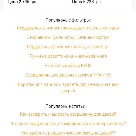
(31*31) никель сатин
2 745
5 228
Цена
Цена
грн.
грн.
Популярные фильтры:
Сердцевины (личинки) замка, цвет латунь матовая
Сердцевины (цилиндры) Цельный корпус
Сердцевины (личинки) замка, ключи 5 шт
Ручки на розетте нажимная-нажимная
Накладные замки KEDR
Сердцевины для врезных замков TITAN K5
Воротки для ванной и туалета для межкомнатных
дверей
Популярные статьи:
Как замерить и выбрать сердцевину для дверей
Что дают модульность, перекодировка и мастер-система?
Как выбрать раздвижную систему для дверей?