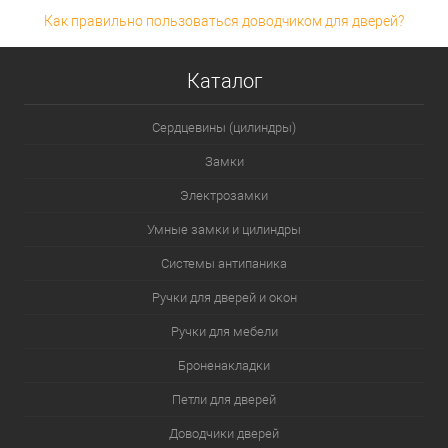
Как правильно пользоваться доводчиком для дверей?
Каталог
Сердцевины (цилиндры)
Замки
Электрозамки
Умные замки и цилиндры
Системы антипаника
Ручки для дверей и окон
Ручки для мебели
Броненакладки
Петли для дверей
Доводчики дверей