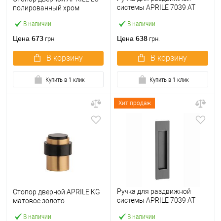
системы APRILE 7039 AT
полированный хром
полированная латунь PVD
В наличии
В наличии
673
638
Цена
Цена
грн.
грн.
В корзину
В корзину
Купить в 1 клик
Купить в 1 клик
Хит продаж
Ручка для раздвижной
Стопор дверной APRILE KG
системы APRILE 7039 AT
матовое золото
черный матовый
В наличии
В наличии