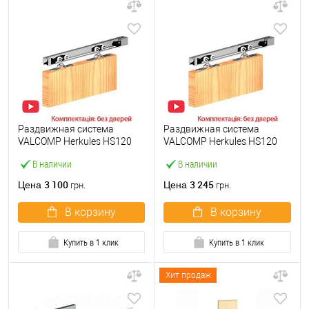
Раздвижная система
Раздвижная система
VALCOMP Herkules HS120
VALCOMP Herkules HS120
длина 1,8 м на 1 полотно
длина 2 м на 1 полотно
В наличии
В наличии
весом до 120 кг
весом до 120 кг
3 100
3 245
Цена
Цена
грн.
грн.
В корзину
В корзину
Купить в 1 клик
Купить в 1 клик
Хит продаж