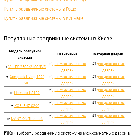
Купить раздвижные системы в Гоще
Купить раздвижные системы в Кицмане
Популярные раздвижные системы в Киеве
Модель розсувної
Назначение
Материал дверей
системи
⚡
для межкомнатных
🔐
для деревянных
⏩
VILLES 2500/3100/B/S
дверей
дверей
⏩
Compack Living 180°
⚡
для межкомнатных
🔐
для деревянных
F60
дверей
дверей
⚡
для межкомнатных
🔐
для деревянных
⏩
Herkules HS120
дверей
дверей
⚡
для межкомнатных
🔐
для деревянных
⏩
KOBLENZ 0200
дверей
дверей
⚡
для межкомнатных
🔐
для деревянных
⏩
MANTION Thor Loft
дверей
дверей
1️⃣Как выбрать раздвижную систему на межкомнатные двери в