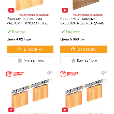
Раздвижная система
Раздвижная система
VALCOMP Herkules HS120
VALCOMP RE20 REA длина
длина 3 м на 1 полотно
2х1 м на 1 полотно до 100
В наличии
В наличии
весом до 120 кг
кг
4 021
5 869
Цена
Цена
грн.
грн.
В корзину
В корзину
Купить в 1 клик
Купить в 1 клик