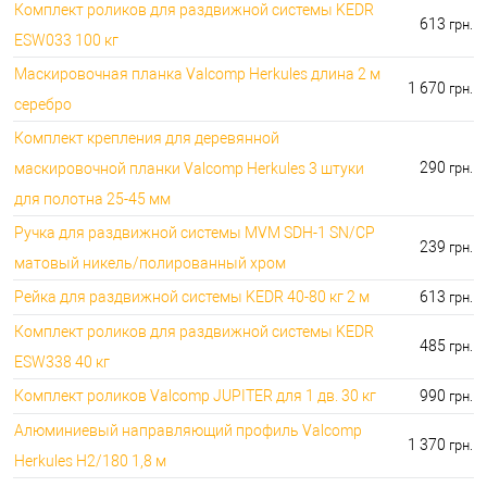
Комплект роликов для раздвижной системы KEDR
613
грн.
ESW033 100 кг
Маскировочная планка Valcomp Herkules длина 2 м
1 670
грн.
серебро
Комплект крепления для деревянной
290
маскировочной планки Valcomp Herkules 3 штуки
грн.
для полотна 25-45 мм
Ручка для раздвижной системы MVM SDH-1 SN/CP
239
грн.
матовый никель/полированный хром
Рейка для раздвижной системы KEDR 40-80 кг 2 м
613
грн.
Комплект роликов для раздвижной системы KEDR
485
грн.
ESW338 40 кг
Комплект роликов Valcomp JUPITER для 1 дв. 30 кг
990
грн.
Алюминиевый направляющий профиль Valcomp
1 370
грн.
Herkules H2/180 1,8 м