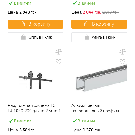
В наличии
В наличии
весом до 60 кг
2 943
2 044
Цена
Цена
грн.
грн.
2 910
грн.
В корзину
В корзину
Купить в 1 клик
Купить в 1 клик
Раздвижная система LOFT
Алюминиевый
LJ-1040-200 длина 2 м на 1
направляющий профиль
полотно весом до 100 кг
Valcomp Herkules H2/180 1,8
В наличии
В наличии
м
3 584
1 370
Цена
Цена
грн.
грн.