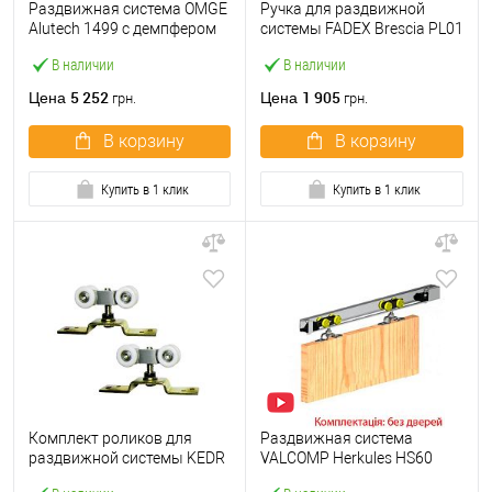
Раздвижная система OMGE
Ручка для раздвижной
Alutech 1499 с демпфером
системы FADEX Brescia PL01
длина 1,9 м на 1 полотно
L01 латунь полированная
В наличии
В наличии
весом до 80 кг
5 252
1 905
Цена
Цена
грн.
грн.
В корзину
В корзину
Купить в 1 клик
Купить в 1 клик
Комплект роликов для
Раздвижная система
раздвижной системы KEDR
VALCOMP Herkules HS60
ESW033 100 кг
длина 1,8 м на 1 полотно