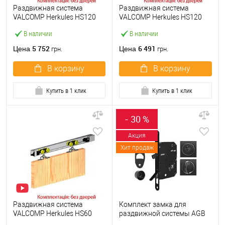
Раздвижная система
Раздвижная система
VALCOMP Herkules HS120
VALCOMP Herkules HS120
длина 3 м на 2 полотна
длина 4 м (2+2) на 2
В наличии
В наличии
весом до 120 кг
полотна весом до 120 кг
5 752
6 491
Цена
Цена
грн.
грн.
В корзину
В корзину
Купить в 1 клик
Купить в 1 клик
- 30 %
Акция
Хит продаж
Раздвижная система
Комплект замка для
VALCOMP Herkules HS60
раздвижной системы AGB
длина 2 м на 1 полотно
Scivola Tre Class черный