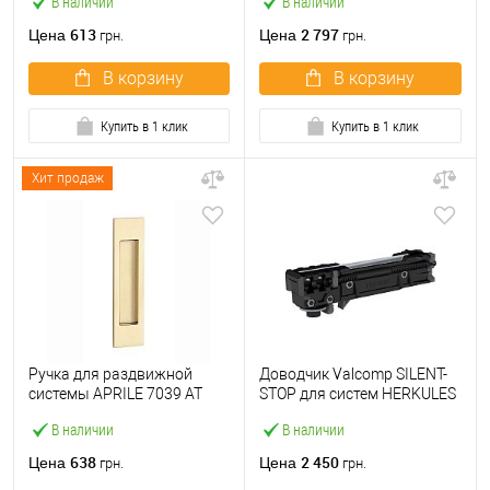
В наличии
В наличии
весом до 60 кг
613
2 797
Цена
Цена
грн.
грн.
В корзину
В корзину
Купить в 1 клик
Купить в 1 клик
Хит продаж
Ручка для раздвижной
Доводчик Valcomp SILENT-
системы APRILE 7039 AT
STOP для систем HERKULES
полированная латунь PVD
профиль H0, H1, H2 весом
В наличии
В наличии
до 80 кг
638
2 450
Цена
Цена
грн.
грн.