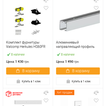
Комплект фурнитуры
Алюминиевый
Valcomp Herkules HS60FR
направляющий профиль
для 1 деревянного полотна
Valcomp Herkules H2/200 2
В наличии
В наличии
до 60 кг без направляющей
м
1 430
1 490
Цена
Цена
грн.
грн.
В корзину
В корзину
Купить в 1 клик
Купить в 1 клик
Хит продаж