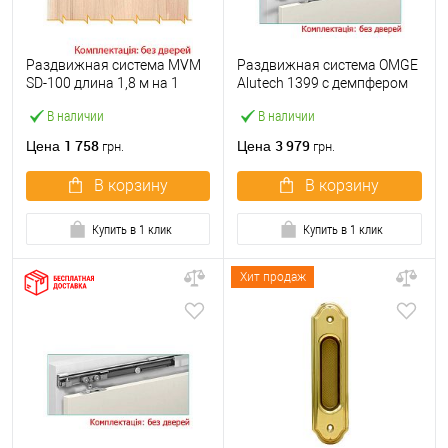
Раздвижная система MVM
Раздвижная система OMGE
SD-100 длина 1,8 м на 1
Alutech 1399 с демпфером
полотно весом до 100 кг
длина 1,9 м на 1 полотно
В наличии
В наличии
весом до 40 кг
1 758
3 979
Цена
Цена
грн.
грн.
В корзину
В корзину
Купить в 1 клик
Купить в 1 клик
Хит продаж