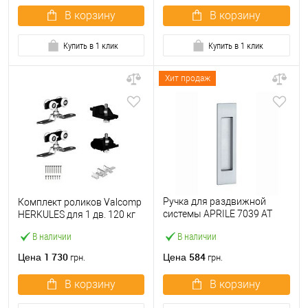
В корзину
В корзину
Купить в 1 клик
Купить в 1 клик
Хит продаж
Ручка для раздвижной
Комплект роликов Valcomp
системы APRILE 7039 AT
HERKULES для 1 дв. 120 кг
сатин хром
В наличии
В наличии
1 730
584
Цена
Цена
грн.
грн.
В корзину
В корзину