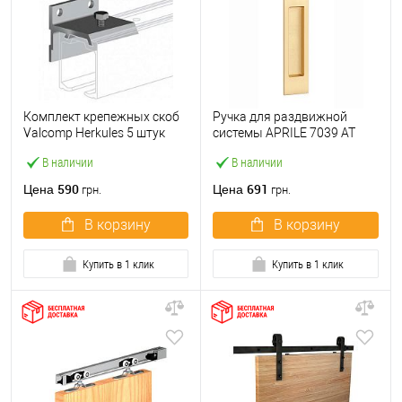
Комплект крепежных скоб
Ручка для раздвижной
Valcomp Herkules 5 штук
системы APRILE 7039 AT
для полотна толщиной до
матовая латунь
В наличии
В наличии
45 мм
590
691
Цена
Цена
грн.
грн.
В корзину
В корзину
Купить в 1 клик
Купить в 1 клик