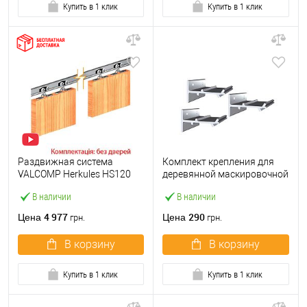
Купить в 1 клик
Купить в 1 клик
Раздвижная система
Комплект крепления для
VALCOMP Herkules HS120
деревянной маскировочной
длина 2 м на 2 полотна
планки Valcomp Herkules 3
В наличии
В наличии
весом до 120 кг
штуки для полотна 25-45
мм
4 977
290
Цена
Цена
грн.
грн.
В корзину
В корзину
Купить в 1 клик
Купить в 1 клик