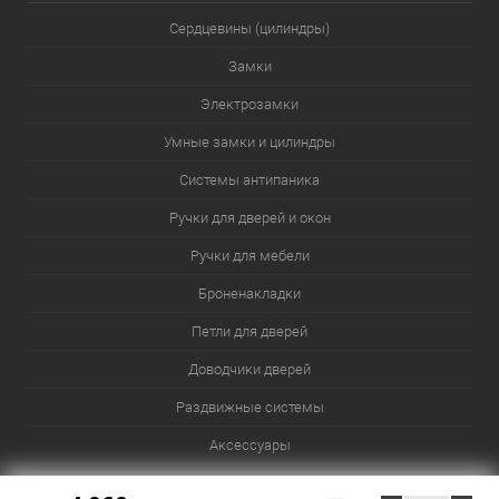
Сердцевины (цилиндры)
Замки
Электрозамки
Умные замки и цилиндры
Системы антипаника
Ручки для дверей и окон
Ручки для мебели
Броненакладки
Петли для дверей
Доводчики дверей
Раздвижные системы
Аксессуары
Сейфы