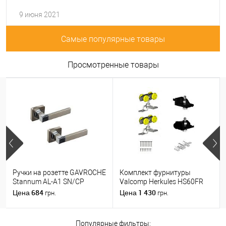
9 июня 2021
Самые популярные товары
Просмотренные товары
Ручки на розетте GAVROCHE
Комплект фурнитуры
Stannum AL-A1 SN/CP
Valcomp Herkules HS60FR
никель/хром
для 1 деревянного полотна
684
1 430
Цена
Цена
грн.
грн.
до 60 кг без направляющей
Популярные фильтры: