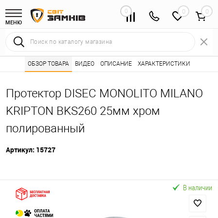
0
0
МЕНЮ
Интернет магазин замков
ОБЗОР ТОВАРА
ВИДЕО
ОПИСАНИЕ
Каталог товаров ⭐
ХАРАКТЕРИСТИКИ
Броненакладки 
•
•
Протектор DISEC MONOLITO MILANO
KRIPTON BKS260 25мм хром
полированный
Артикул:
15727
В наличии