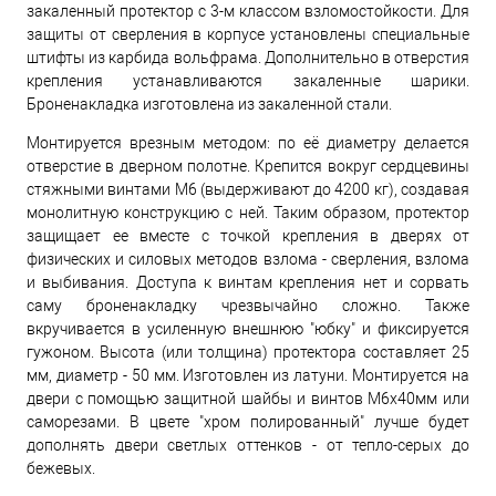
закаленный протектор с 3-м классом взломостойкости. Для
защиты от сверления в корпусе установлены специальные
штифты из карбида вольфрама. Дополнительно в отверстия
крепления устанавливаются закаленные шарики.
Броненакладка изготовлена из закаленной стали.
Монтируется врезным методом: по её диаметру делается
отверстие в дверном полотне. Крепится вокруг сердцевины
стяжными винтами М6 (выдерживают до 4200 кг), создавая
монолитную конструкцию с ней. Таким образом, протектор
защищает ее вместе с точкой крепления в дверях от
физических и силовых методов взлома - сверления, взлома
и выбивания. Доступа к винтам крепления нет и сорвать
саму броненакладку чрезвычайно сложно. Также
вкручивается в усиленную внешнюю "юбку" и фиксируется
гужоном. Высота (или толщина) протектора составляет 25
мм, диаметр - 50 мм. Изготовлен из латуни. Монтируется на
двери с помощью защитной шайбы и винтов М6х40мм или
саморезами. В цвете "хром полированный" лучше будет
дополнять двери светлых оттенков - от тепло-серых до
бежевых.