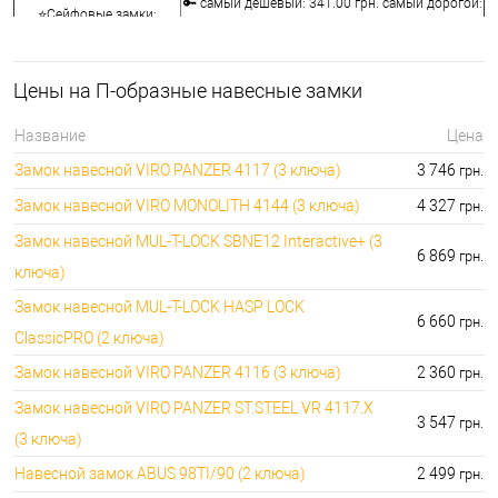
🔑 самый дешевый: 341.00 грн. самый дорогой:
⭐Сейфовые замки:
3848.00 грн.
🔑 самый дешевый: 1058.00 грн. самый
🔐Кодовые замки:
дорогой: 5113.00 грн.
Цены на П-образные навесные замки
⭐Противопожарная
🔑 самый дешевый: 290.00 грн. самый дорогой:
фурнитура:
4045.00 грн.
Название
Цена
🔑 самый дешевый: 600.00 грн. самый дорогой:
🔐Замки для ролетов:
Замок навесной VIRO PANZER 4117 (3 ключа)
3 746
грн.
660.00 грн.
Замок навесной VIRO MONOLITH 4144 (3 ключа)
4 327
грн.
Замок навесной MUL-T-LOCK SBNE12 Interactive+ (3
6 869
грн.
ключа)
Замок навесной MUL-T-LOCK HASP LOCK
6 660
грн.
ClassicPRO (2 ключа)
Замок навесной VIRO PANZER 4116 (3 ключа)
2 360
грн.
Замок навесной VIRO PANZER ST.STEEL VR 4117.X
3 547
грн.
(3 ключа)
Навесной замок ABUS 98TI/90 (2 ключа)
2 499
грн.