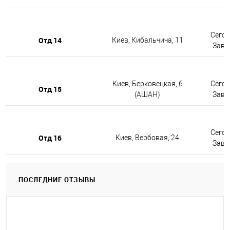
Сегод
Отд 14
Киев, Кибальчича, 11
Завтр
Киев, Берковецкая, 6
Сегод
Отд 15
(АШАН)
Завтр
Сегод
Отд 16
Киев, Вербовая, 24
Завтр
ПОСЛЕДНИЕ ОТЗЫВЫ