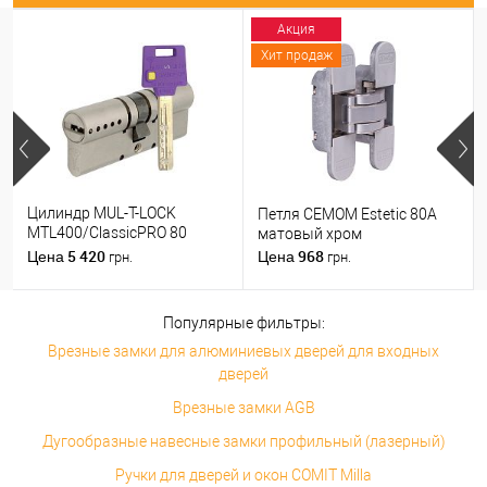
Акция
Хит продаж
Цилиндр MUL-T-LOCK
Петля CEMOM Estetic 80A
MTL400/ClassicPRO 80
матовый хром
(35*45) никель сатин
5 420
968
Цена
Цена
грн.
грн.
Популярные фильтры:
Врезные замки для алюминиевых дверей для входных
дверей
Врезные замки AGB
Дугообразные навесные замки профильный (лазерный)
Ручки для дверей и окон COMIT Milla