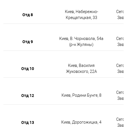
Киев, Набережно-
Сегод
Отд 8
Крещатицкая, 33
Завтр
Киев, В. Чорновола, 54а
Сегод
Отд 9
(р-н Жуляны)
Завтр
Киев, Василия
Сегод
Отд 10
Жуковского, 22А
Завтр
Сегод
Отд 12
Киев, Родини Бунге, 8
Завтр
Сегод
Отд 13
Киев, Дорогожицка, 4
Завтр