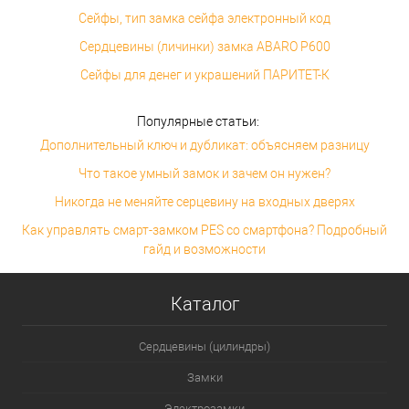
Сейфы, тип замка сейфа электронный код
Сердцевины (личинки) замка ABARO P600
Сейфы для денег и украшений ПАРИТЕТ-К
Популярные статьи:
Дополнительный ключ и дубликат: объясняем разницу
Что такое умный замок и зачем он нужен?
Никогда не меняйте серцевину на входных дверях
Как управлять смарт-замком PES со смартфона? Подробный
гайд и возможности
Каталог
Сердцевины (цилиндры)
Замки
Электрозамки