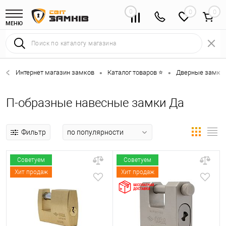
0
0
МЕНЮ
Интернет магазин замков
Каталог товаров ⭐
Дверные замки 
•
•
П-образные навесные замки Да
Фильтр
Советуем
Советуем
Хит продаж
Хит продаж