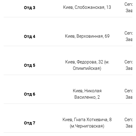
Сегод
Отд 3
Киев, Слобожанская, 13
Завтр
Сегод
Отд 4
Киев, Верховинная, 69
Завтр
Киев, Федорова, 32 (м.
Сегод
Отд 5
Олимпийская)
Завтр
Киев, Николая
Сегод
Отд 6
Василенко, 2
Завтр
Киев, Гната Хоткевича, 8
Сегод
Отд 7
(м.Черниговская)
Завтр