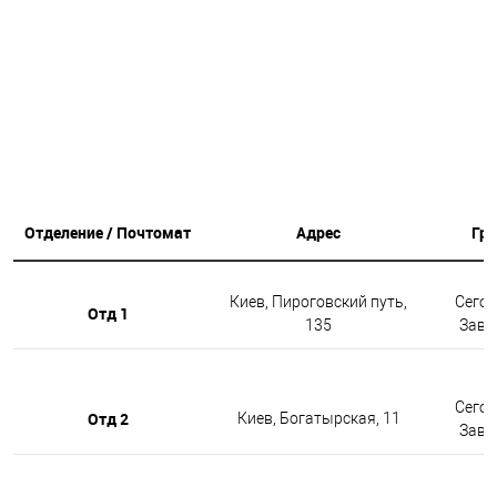
Отделение / Почтомат
Адрес
Гр
Киев, Пироговский путь,
Сегод
Отд 1
135
Завтр
Сегод
Отд 2
Киев, Богатырская, 11
Завтр