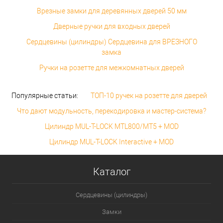
Врезные замки для деревянных дверей 50 мм
Дверные ручки для входных дверей
Сердцевины (цилиндры) Сердцевина для ВРЕЗНОГО
замка
Ручки на розетте для межкомнатных дверей
Популярные статьи:
ТОП-10 ручек на розетте для дверей
Что дают модульность, перекодировка и мастер-система?
Цилиндр MUL-T-LOCK MTL800/MT5 + MOD
Цилиндр MUL-T-LOCK Interactive + MOD
Каталог
Сердцевины (цилиндры)
Замки