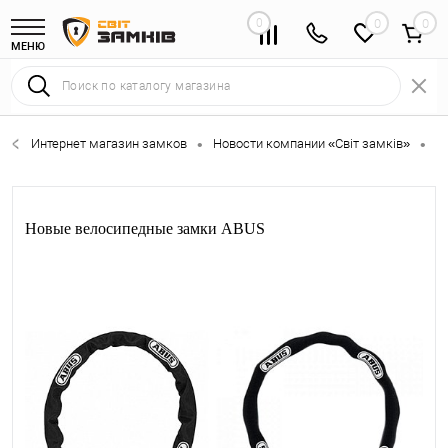
0
0
МЕНЮ
Интернет магазин замков
Новости компании «Світ замків»
Н
•
•
Новые велосипедные замки ABUS