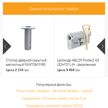
Самые популярные товары
Стопор дверной скрытый
Цилиндр ABLOY Protec2 63
магнитный FANTOM FIRE
(32H*31) (H - закаленная
хром матовый
сторона) хром
2 310
9 454
Цена
Цена
грн.
грн.
полированный
Популярные фильтры:
Ручки скобы серебро / матовое серебро / серый
Сердцевины (личинки) замка, ключи 3 шт
Сердцевины (личинки) замка TOKOZ