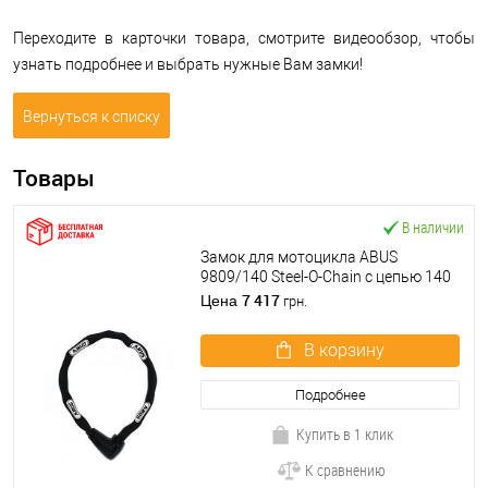
Переходите в карточки товара, смотрите видеообзор, чтобы
узнать подробнее и выбрать нужные Вам замки!
Вернуться к списку
Товары
В наличии
Замок для мотоцикла ABUS
9809/140 Steel-O-Chain с цепью 140
см 2 ключа Black черный
7 417
Цена
грн.
В корзину
Подробнее
Купить в 1 клик
К сравнению