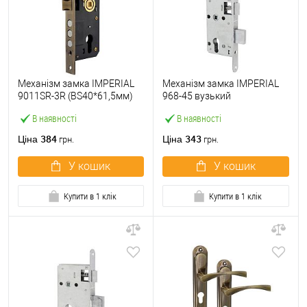
Механізм замка IMPERIAL
Механізм замка IMPERIAL
9011SR-3R (BS40*61,5мм)
968-45 вузький
AB стара бронза
(BS45*55мм) хром
В наявності
В наявності
полірований
384
343
Ціна
Ціна
грн.
грн.
У кошик
У кошик
Купити в 1 клік
Купити в 1 клік