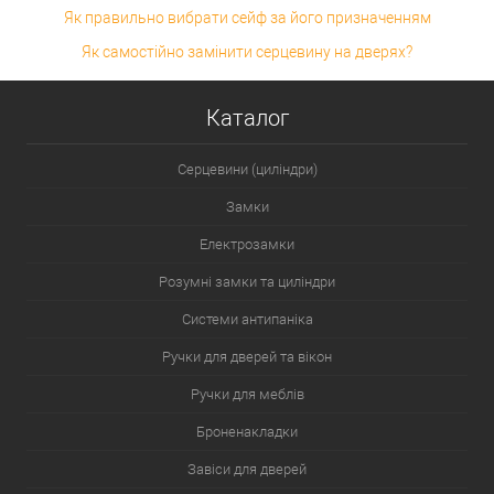
Як правильно вибрати сейф за його призначенням
Як самостійно замінити серцевину на дверях?
Каталог
Серцевини (циліндри)
Замки
Електрозамки
Розумні замки та циліндри
Системи антипаніка
Ручки для дверей та вікон
Ручки для меблів
Броненакладки
Завіси для дверей