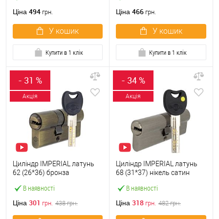
494
466
Ціна
Ціна
грн.
грн.
У кошик
У кошик
Купити в 1 клік
Купити в 1 клік
- 31 %
- 34 %
Акція
Акція
Циліндр IMPERIAL латунь
Циліндр IMPERIAL латунь
62 (26*36) бронза
68 (31*37) нікель сатин
В наявності
В наявності
301
318
Ціна
Ціна
грн.
438
грн.
грн.
482
грн.