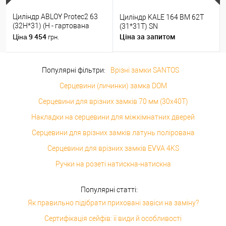
Циліндр ABLOY Protec2 63
Циліндр KALE 164 BM 62T
(32H*31) (H - гартована
(31*31T) SN
сторона) хром полірований
9 454
Ціна за запитом
Ціна
грн.
Популярні фільтри:
Врізні замки SANTOS
Серцевини (личинки) замка DOM
Серцевини для врізних замків 70 мм (30x40T)
Накладки на серцевини для міжкімнатних дверей
Серцевини для врізних замків латунь полірована
Серцевини для врізних замків EVVA 4KS
Ручки на розеті натискна-натискна
Популярні статті:
Як правильно підібрати приховані завіси на заміну?
Сертифікація сейфів: її види й особливості