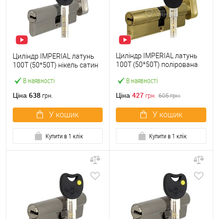
Циліндр IMPERIAL латунь
Циліндр IMPERIAL латунь
100T (50*50T) полірована
100T (50*50T) нікель сатин
латунь
В наявності
В наявності
638
427
Ціна
Ціна
грн.
грн.
605
грн.
У кошик
У кошик
Купити в 1 клік
Купити в 1 клік