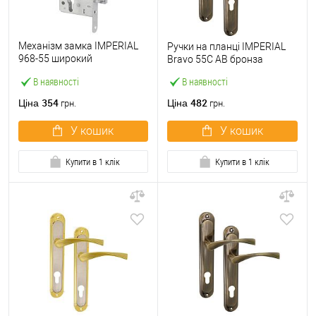
Механізм замка IMPERIAL
Ручки на планці IMPERIAL
968-55 широкий
Bravo 55С AB бронза
(BS55*55мм) хром
В наявності
В наявності
полірований
354
482
Ціна
Ціна
грн.
грн.
У кошик
У кошик
Купити в 1 клік
Купити в 1 клік