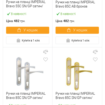
Ручки на планці IMPERIAL
Ручки на планці IMPERIAL
Bravo 55С SN/GP сатин/
Bravo 85C AB бронза
золото
В наявності
В наявності
482
482
Ціна
Ціна
грн.
грн.
У кошик
У кошик
Купити в 1 клік
Купити в 1 клік
Ручки на планці IMPERIAL
Ручки на планці IMPERIAL
Bravo 85C SN/CP сатин/
Bravo 85C SN/GP сатин/
хром
золото