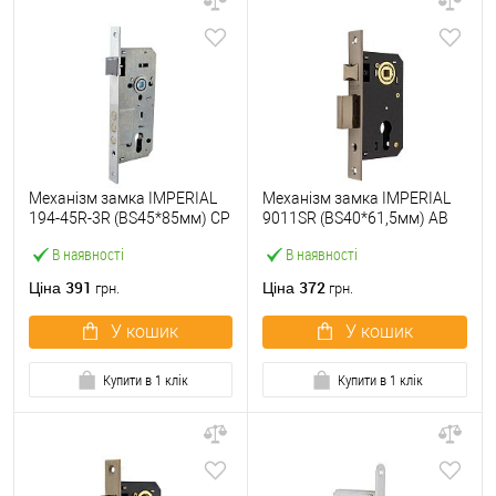
Механізм замка IMPERIAL
Механізм замка IMPERIAL
194-45R-3R (BS45*85мм) CP
9011SR (BS40*61,5мм) AB
хром
стара бронза
В наявності
В наявності
391
372
Ціна
Ціна
грн.
грн.
У кошик
У кошик
Купити в 1 клік
Купити в 1 клік