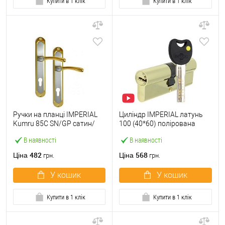
Купити в 1 клік
Купити в 1 клік
Ручки на планці IMPERIAL
Циліндр IMPERIAL латунь
Kumru 85C SN/GP сатин/
100 (40*60) полірована
золото
латунь
В наявності
В наявності
482
568
Ціна
Ціна
грн.
грн.
У кошик
У кошик
Купити в 1 клік
Купити в 1 клік