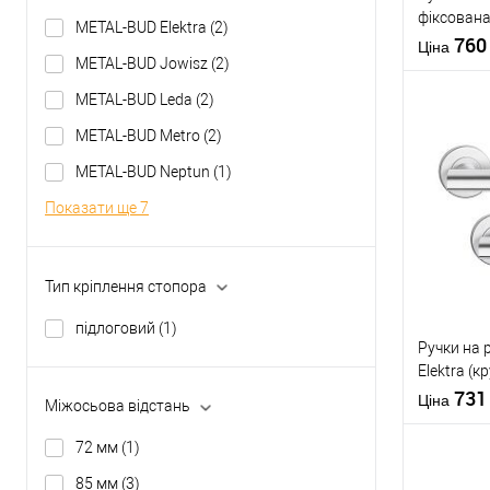
фіксована
METAL-BUD Elektra
(2)
сатинови
76
Матеріал д
Ціна
METAL-BUD Jowisz
(2)
Країна вир
Модель нак
METAL-BUD Leda
(2)
METAL-BUD Metro
(2)
METAL-BUD Neptun
(1)
Купити
Показати ще 7
У о
Тип кріплення стопора
Виробник
підлоговий
(1)
Тип товару
Ручки на 
Elektra (
Матеріал д
сталь
73
Країна вир
Ціна
Міжосьова відстань
Модель руч
розеті
72 мм
(1)
85 мм
(3)