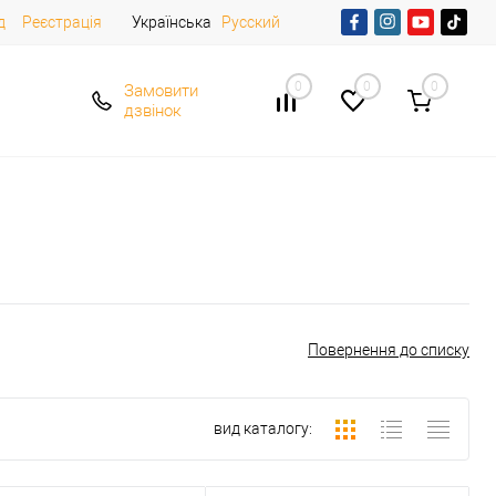
д
Реєстрація
Українська
Русский
0
0
0
Замовити
дзвінок
Повернення до списку
вид каталогу: