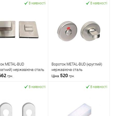
В наявності
В наявності
ок METAL-BUD
Вороток METAL-BUD (круглий)
ратний) нержавіюча сталь
нержавіюча сталь
662
520
Ціна
грн.
грн.
В наявності
В наявності
У кошик
У кошик
упити в 1 клік
До
Купити в 1 клік
До
порівняння
порівняння