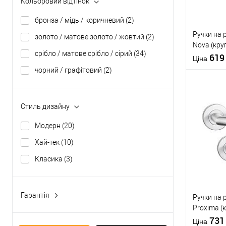
Кольоровий відтінок
Виробник
бронза / мідь / коричневий
(2)
Тип товару
Ручки на 
золото / матове золото / жовтий
(2)
Nova (кру
срібло / матове срібло / сірий
(34)
сталь
61
Матеріал д
Ціна
Країна вир
чорний / графітовий
(2)
Модель руч
розеті
Стиль дизайну
Купити
Модерн
(20)
Хай-тек
(10)
У о
Класика
(3)
Виробник
Тип товару
Гарантія
Ручки на 
2 роки
(21)
Proxima (
сталь
73
Матеріал д
Ціна
5 років
(2)