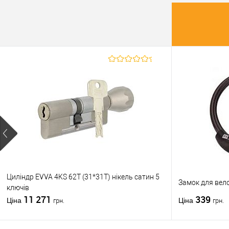
У о
Виробник
Тип товару
Країна вир
Кольорови
відтінок
Форма две
стопора
Циліндр EVVA 4KS 62T (31*31T) нікель сатин 5
Замок для вел
ключів
11 271
339
Ціна
Ціна
грн.
грн.