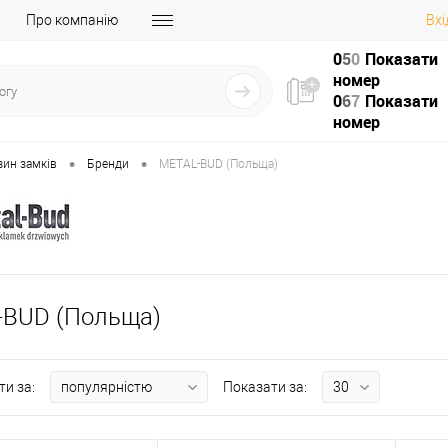
Про компанію
Вхі
0
5
0
Показати
номер
0
6
7
Показати
номер
•
•
зин замків
Бренди
METAL-BUD (Польща)
-BUD (Польща)
ти за:
Показати за: