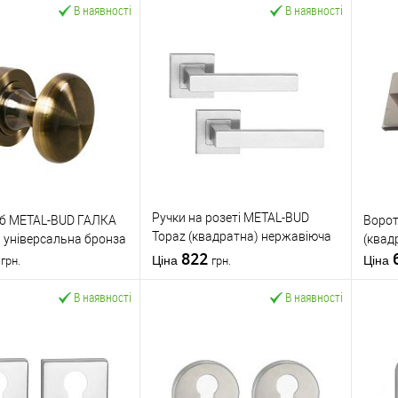
В наявності
В наявності
Ручки на розеті METAL-BUD
об METAL-BUD ГАЛКА
Ворот
Topaz (квадратна) нержавіюча
 універсальна бронза
(квад
0
сталь
822
Ціна
Ціна
грн.
грн.
В наявності
В наявності
У кошик
У кошик
 в 1 клік
До
Купити в 1 клік
До
К
порівняння
порівняння