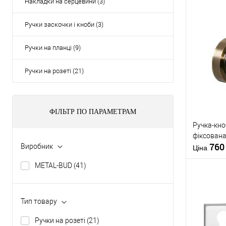
Накладки на серцевини (3)
Ручки заскочки і кноби (3)
Ручки на планці (9)
Ручки на розеті (21)
ФІЛЬТР ПО ПАРАМЕТРАМ
Ручка-кн
фіксована
76
Виробник
Ціна
METAL-BUD
(41)
Тип товару
Купити
Ручки на розеті
(21)