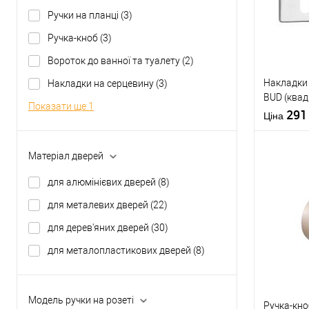
Ручки на планці
(3)
У о
Ручка-кноб
(3)
Виробник
Вороток до ванної та туалету
(2)
Тип товару
Накладки 
Накладки на серцевину
(3)
BUD (квад
Матеріал д
Показати ще 1
сталь
29
Країна вир
Ціна
Модель руч
розеті
Матеріал дверей
для алюмінієвих дверей
(8)
Купити
для металевих дверей
(22)
для дерев'яних дверей
(30)
У о
для металопластикових дверей
(8)
Виробник
Модель ручки на розеті
Ручка-кн
Тип товару