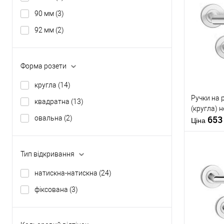
90 мм
(3)
Купити
92 мм
(2)
У о
Форма розети
Виробник
кругла
(14)
Тип товару
Ручки на 
квадратна
(13)
(кругла) 
65
овальна
(2)
Матеріал д
Ціна
Країна вир
Модель руч
розеті
Тип відкривання
натискна-натискна
(24)
Купити
фіксована
(3)
У о