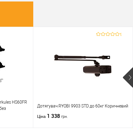
rkules HS60FR
Дотягувач RYOBI 9903 STD до 60кг Коричневий
 без
1 338
Ціна
грн.