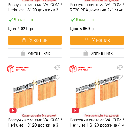
Розсувна система VALCOMP
Розсувна система VALCOMP
Herkules HS120 довжина 3
RE20 REA довжина 2х1 м на
м на 1 полотно вагою до
1 полотно до 100 кг
В наявності
В наявності
120 кг
4 021
5 869
Ціна
Ціна
грн.
грн.
У кошик
У кошик
Купити в 1 клік
Купити в 1 клік
Розсувна система VALCOMP
Розсувна система VALCOMP
Herkules HS120 довжина 3
Herkules HS120 довжина 4 м
м на 2 полотна вагою до
(2+2) на 2 полотна вагою до