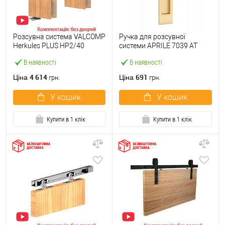
Розсувна система VALCOMP
Ручка для розсувної
Herkules PLUS HP2/40
системи APRILE 7039 AT
довжина 1,8 м на 4 полотна
матова латунь
В наявності
В наявності
вагою до 40 кг
4 614
691
Ціна
Ціна
грн.
грн.
У кошик
У кошик
Купити в 1 клік
Купити в 1 клік