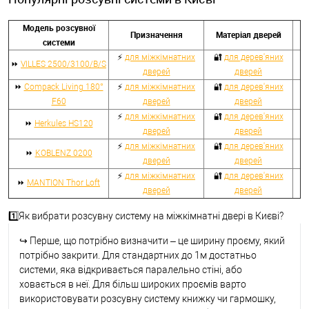
Модель розсувної
Призначення
Матеріал дверей
системи
⚡
для міжкімнатних
🔐
для дерев'яних
⏩
VILLES 2500/3100/B/S
дверей
дверей
⏩
Compack Living 180°
⚡
для міжкімнатних
🔐
для дерев'яних
F60
дверей
дверей
⚡
для міжкімнатних
🔐
для дерев'яних
⏩
Herkules HS120
дверей
дверей
⚡
для міжкімнатних
🔐
для дерев'яних
⏩
KOBLENZ 0200
дверей
дверей
⚡
для міжкімнатних
🔐
для дерев'яних
⏩
MANTION Thor Loft
дверей
дверей
1️⃣Як вибрати розсувну систему на міжкімнатні двері в Києві?
↪
Перше, що потрібно визначити – це ширину проєму, який
потрібно закрити. Для стандартних до 1м достатньо
системи, яка відкривається паралельно стіні, або
ховається в неї. Для більш широких проємів варто
використовувати розсувну систему книжку чи гармошку,