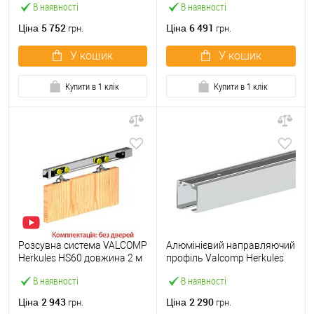
В наявності
В наявності
120 кг
120 кг
5 752
6 491
Ціна
Ціна
грн.
грн.
У кошик
У кошик
Купити в 1 клік
Купити в 1 клік
Розсувна система VALCOMP
Алюмінієвий направляючий
Herkules HS60 довжина 2 м
профіль Valcomp Herkules
на 1 полотно вагою до 60 кг
H2/300 3 м
В наявності
В наявності
2 943
2 290
Ціна
Ціна
грн.
грн.