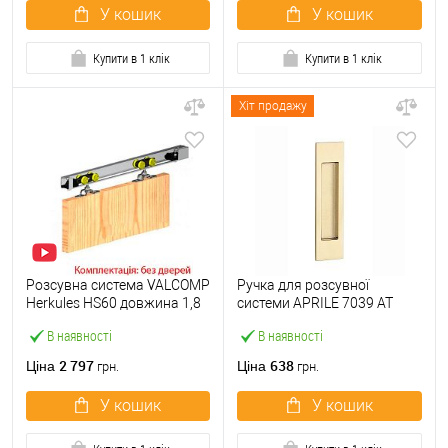
У кошик
У кошик
Купити в 1 клік
Купити в 1 клік
Хіт продажу
Розсувна система VALCOMP
Ручка для розсувної
Herkules HS60 довжина 1,8
системи APRILE 7039 AT
м на 1 полотно вагою до 60
латунь полірована PVD
В наявності
В наявності
кг
2 797
638
Ціна
Ціна
грн.
грн.
У кошик
У кошик