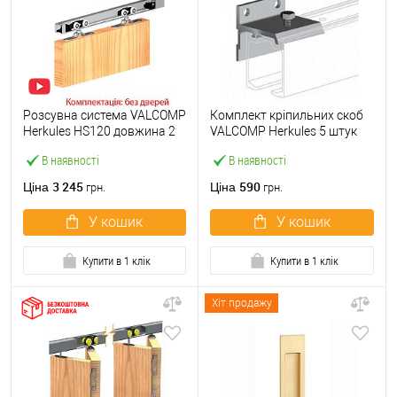
Розсувна система VALCOMP
Комплект кріпильних скоб
Herkules HS120 довжина 2
VALCOMP Herkules 5 штук
м на 1 полотно вагою до
для полотна товщиною до
В наявності
В наявності
120 кг
45 мм
3 245
590
Ціна
Ціна
грн.
грн.
У кошик
У кошик
Купити в 1 клік
Купити в 1 клік
Хіт продажу