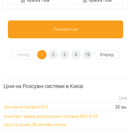
Купити в 1 клік
Купити в 1 клік
Показати ще
Назад
1
2
3
4
19
Вперед
Ціни на Розсувні системи в Києві
Ціна
Кріплення профіля R15
35
грн.
Комплект замка для розсувної системи RDA 4120
(кругла ручка) SB матова латунь