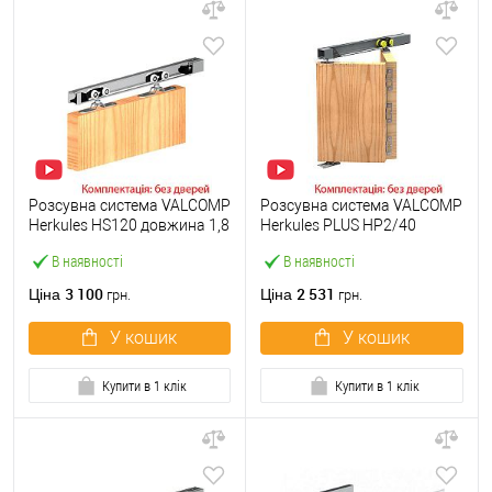
Розсувна система VALCOMP
Розсувна система VALCOMP
Herkules HS120 довжина 1,8
Herkules PLUS HP2/40
м на 1 полотно вагою до
довжина 1,2 м на 2 полотна
В наявності
В наявності
120 кг
вагою до 40 кг
3 100
2 531
Ціна
Ціна
грн.
грн.
У кошик
У кошик
Купити в 1 клік
Купити в 1 клік