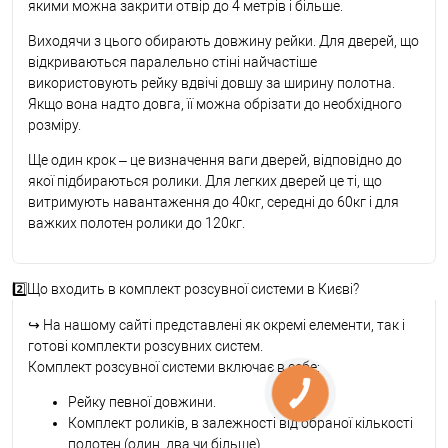
якими можна закрити отвір до 4 метрів і більше.
Виходячи з цього обирають довжину рейки. Для дверей, що
відкриваються паралельно стіні найчастіше
використовують рейку вдвічі довшу за ширину полотна.
Якщо вона надто довга, її можна обрізати до необхідного
розміру.
Ще один крок – це визначення ваги дверей, відповідно до
якої підбираються ролики. Для легких дверей це ті, що
витримують навантаження до 40кг, середні до 60кг і для
важких полотен ролики до 120кг.
2️⃣Що входить в комплект розсувної системи в Києві?
↪
На нашому сайті представлені як окремі елементи, так і
готові комплекти розсувних систем.
Комплект розсувної системи включає в себе:
Рейку певної довжини.
Комплект роликів, в залежності від обраної кількості
полотен (один, два чи більше).