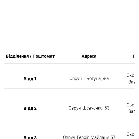
Відділення / Поштомат
Адреса
Гр
Сьогод
Відд 1
Овруч, І. Богуна, 8-а
Завтр
Сьогод
Відд 2
Овруч, Шевченка, 53
Завтр
Сьогод
Відд 3
Овруч, Героїв Майдану, 57