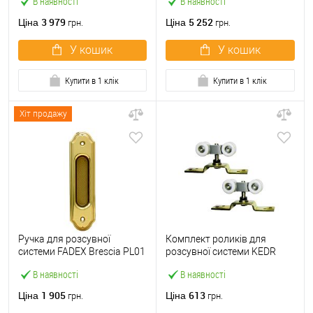
В наявності
В наявності
вагою до 40 кг
вагою до 80 кг
3 979
5 252
Ціна
Ціна
грн.
грн.
У кошик
У кошик
Купити в 1 клік
Купити в 1 клік
Хіт продажу
Ручка для розсувної
Комплект роликів для
системи FADEX Brescia PL01
розсувної системи KEDR
L01 латунь полірована
ESW033 100 кг
В наявності
В наявності
1 905
613
Ціна
Ціна
грн.
грн.