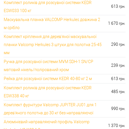
Комплект роликів для розсувної системи KEDR
613
грн.
ESW033 100 кг
Маскувальна планка VALCOMP Herkules довжина 2
1 670
грн.
м срібло
Комплект кріплення для дерев'яної маскувальної
290
планки Valcomp Herkules 3 штуки для полотна 25-45
грн.
мм
Ручка для розсувної системи MVM SDH-1 SN/CP
239
грн.
матовий нікель/полірований хром
Рейка для розсувної системи KEDR 40-80 кг 2 м
613
грн.
Комплект роликів для розсувної системи KEDR
485
грн.
ESW338 40 кг
Комплект фурнітури Valcomp JUPITER JU01 для 1
990
грн.
дерев'яного полотна до 30 кг без направляючої
Алюмінієвий направляючий профіль Valcomp
1 370
грн.