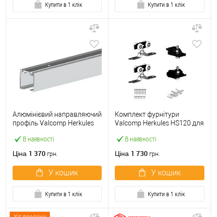
Купити в 1 клік
Купити в 1 клік
Алюмінієвий направляючий
Комплект фурнітури
профіль Valcomp Herkules
Valcomp Herkules HS120 для
H2/180 1,8 м
1 дерев'яного полотна до
В наявності
В наявності
120 кг без направляючої
1 370
1 730
Ціна
Ціна
грн.
грн.
У кошик
У кошик
Купити в 1 клік
Купити в 1 клік