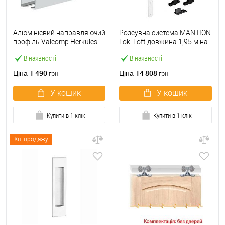
Алюмінієвий направляючий
Розсувна система MANTION
профіль Valcomp Herkules
Loki Loft довжина 1,95 м на
H2/200 2 м
1 полотно до 120 кг біла
В наявності
В наявності
1 490
14 808
Ціна
Ціна
грн.
грн.
У кошик
У кошик
Купити в 1 клік
Купити в 1 клік
Хіт продажу