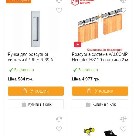
Хіт продажу
Ручка для розсувної
Розсувна система VALCOMP
системи APRILE 7039 AT
Herkules HS120 довжина 2 м
сатин хром
на 2 полотна вагою до 120
В наявності
В наявності
кг
584
4 977
Ціна
Ціна
грн.
грн.
У кошик
У кошик
Купити в 1 клік
Купити в 1 клік