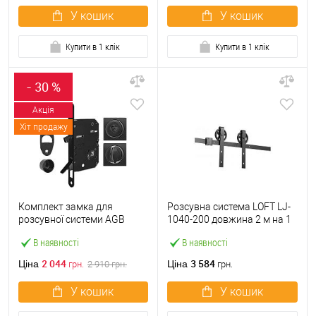
У кошик
У кошик
Купити в 1 клік
Купити в 1 клік
- 30 %
Акція
Хіт продажу
Комплект замка для
Розсувна система LOFT LJ-
розсувної системи AGB
1040-200 довжина 2 м на 1
Scivola Tre Class чорний
полотно вагою до 100 кг
В наявності
В наявності
2 044
3 584
Ціна
Ціна
грн.
2 910
грн.
грн.
У кошик
У кошик