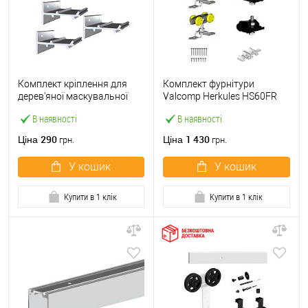
Комплект кріплення для
Комплект фурнітури
дерев'яної маскувальної
Valcomp Herkules HS60FR
планки Valcomp Herkules 3
для 1 полотна з дерева до
В наявності
В наявності
штуки для полотна 25-45
60 кг без направляючої
мм
290
1 430
Ціна
Ціна
грн.
грн.
У кошик
У кошик
Купити в 1 клік
Купити в 1 клік