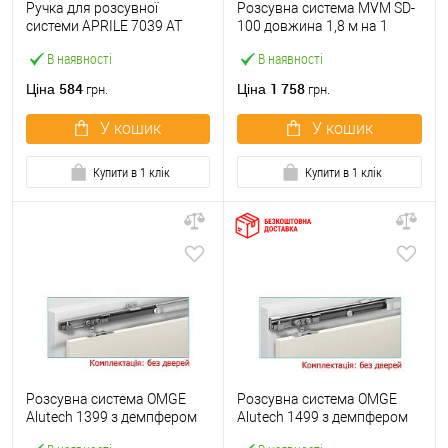
Ручка для розсувної
Розсувна система MVM SD-
системи APRILE 7039 AT
100 довжина 1,8 м на 1
хром полірований
полотно вагою до 100 кг
В наявності
В наявності
584
1 758
Ціна
Ціна
грн.
грн.
У кошик
У кошик
Купити в 1 клік
Купити в 1 клік
Розсувна система OMGE
Розсувна система OMGE
Alutech 1399 з демпфером
Alutech 1499 з демпфером
довжина 1,9 м на 1 полотно
довжина 1,9 м на 1 полотно