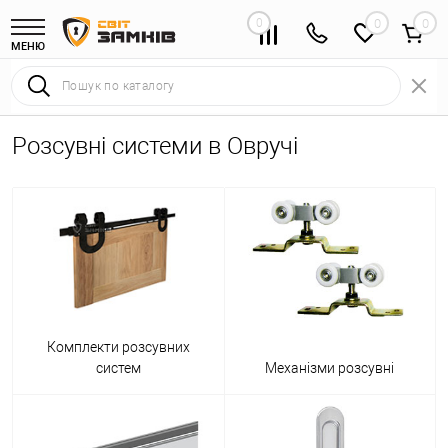
0
0
МЕНЮ
Розсувні системи в Овручі
Комплекти розсувних
систем
Механізми розсувні