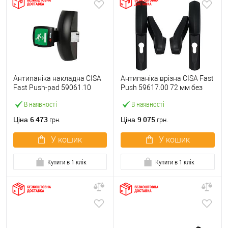
Антипаніка накладна CISA
Антипаніка врізна CISA Fast
Fast Push-pad 59061.10
Push 59617.00 72 мм без
модульна з язичком
штанги
В наявності
В наявності
6 473
9 075
Ціна
Ціна
грн.
грн.
У кошик
У кошик
Купити в 1 клік
Купити в 1 клік