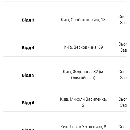
Сьогод
Відд 3
Київ, Слобожанська, 13
Завтр
Сьогод
Відд 4
Київ, Верховинна, 69
Завтр
Київ, Федорова, 32 (м.
Сьогод
Відд 5
Олімпійська)
Завтр
Київ, Миколи Василенка,
Сьогод
Відд 6
2
Завтр
Київ, Гната Хоткевича, 8
Сьогод