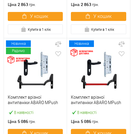
ручкою
2 863
2 863
Ціна
Ціна
грн.
грн.
У кошик
У кошик
Купити в 1 клік
Купити в 1 клік
Новинка
Новинка
Радимо
Комплект врізної
Комплект врізної
антипаніки ABARO МPush
антипаніки ABARO МPush
Strong Black 72мм 1000 мм
Strong Red 72мм 1000 мм
В наявності
В наявності
чорний із замком та ручкою
червоний із замком та
ручкою
5 086
5 086
Ціна
Ціна
грн.
грн.
У кошик
У кошик