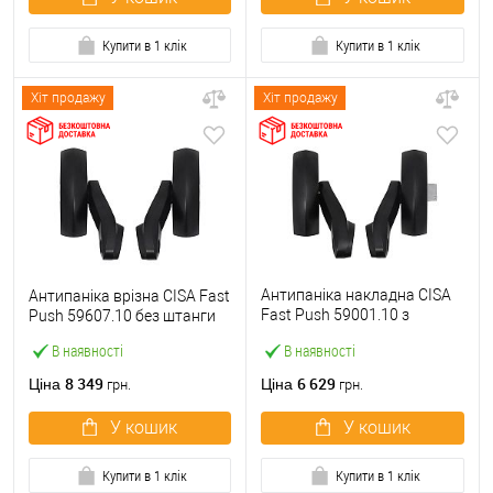
Купити в 1 клік
Купити в 1 клік
Хіт продажу
Хіт продажу
Антипаніка накладна CISA
Антипаніка врізна CISA Fast
Fast Push 59001.10 з
Push 59607.10 без штанги
язичком без штанги
В наявності
В наявності
8 349
6 629
Ціна
Ціна
грн.
грн.
У кошик
У кошик
Купити в 1 клік
Купити в 1 клік