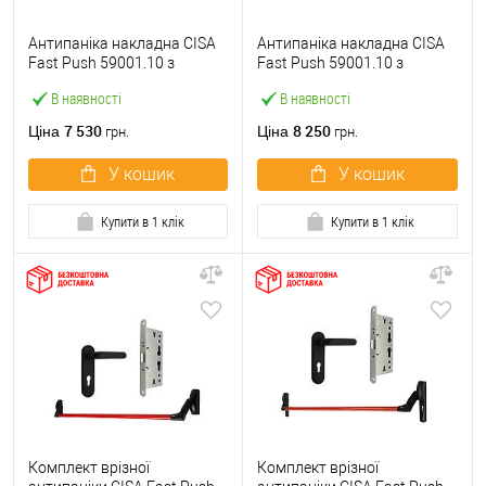
Антипаніка накладна CISA
Антипаніка накладна CISA
Fast Push 59001.10 з
Fast Push 59001.10 з
язичком зі штангою 900 мм
язичком зі штангою 1500
В наявності
В наявності
червона
мм червона
7 530
8 250
Ціна
Ціна
грн.
грн.
У кошик
У кошик
Купити в 1 клік
Купити в 1 клік
Комплект врізної
Комплект врізної