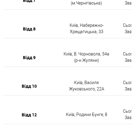
Відд 7
(м.Чернігівська)
Завтр
Київ, Набережно-
Сьогод
Відд 8
Хрещатицька, 33
Завтр
Київ, В. Чорновола, 54а
Сьогод
Відд 9
(р-н Жуляни)
Завтр
Київ, Василя
Сьогод
Відд 10
Жуковського, 22А
Завтр
Сьогод
Відд 12
Київ, Родини Бунге, 8
Завтр