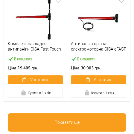
Комплект накладної
Антипаніка врізна
антипаніки CISA Fast Touch
електромоторна CISA eFAST
59811.10 1200 мм 2/3-
59751.00 1200 мм червона
В наявності
В наявності
точковий вверх-вниз
червона
19 405
30 903
Ціна
Ціна
грн.
грн.
У кошик
У кошик
Купити в 1 клік
Купити в 1 клік
Показати ще