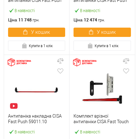
антипаніки CISA Fast Push
антипаніки CISA Fast Push
59607.10 1200 мм червона
59617.10 72мм 1200 мм
В наявності
В наявності
із замком та ручкою
червоний із замком та
ручкою
11 748
12 474
Ціна
Ціна
грн.
грн.
У кошик
У кошик
Купити в 1 клік
Купити в 1 клік
Антипаніка накладна CISA
Комплект врізної
Fast Push 59011.10
антипаніки CISA Fast Touch
модульна з язичком зі
59711.00 1200 мм червона
В наявності
В наявності
штангою 1200 мм червона
із замком та ручкою