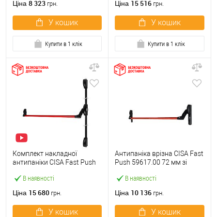
8 323
15 516
Ціна
Ціна
грн.
грн.
У кошик
У кошик
Купити в 1 клік
Купити в 1 клік
Комплект накладної
Антипаніка врізна CISA Fast
антипаніки CISA Fast Push
Push 59617.00 72 мм зі
59011.10 1200 мм 2/3-
штангою 1200 мм червона
В наявності
В наявності
точковий вверх-вниз
червона
15 680
10 136
Ціна
Ціна
грн.
грн.
У кошик
У кошик