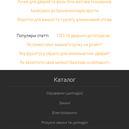
Ручки для дверей та вікон біла матова гальваніка
Аксесуари до броненакладок кругла
Воротки для ванної та туалету алюмінієвий сплав
Популярні статті:
ТОП-10 дверних дотягувачів
Як самостійно замінити ручку на розеті?
Яку фурнітуру обрати для міжкімнатних дверей?
Як захистити своє майно? Важливі особливості
Каталог
Серцевини (циліндри)
Замки
Електрозамки
Розумні замки та циліндри