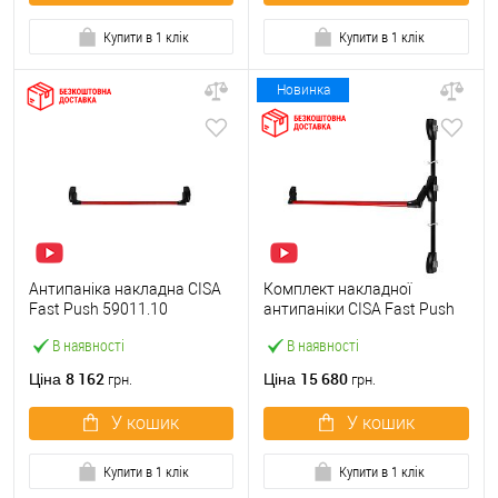
Купити в 1 клік
Купити в 1 клік
Новинка
Антипаніка накладна CISA
Комплект накладної
Fast Push 59011.10
антипаніки CISA Fast Push
модульна з язичком зі
59011.10 1200 мм 2/3-
В наявності
В наявності
штангою 900 мм червона
точковий вбік червона
8 162
15 680
Ціна
Ціна
грн.
грн.
У кошик
У кошик
Купити в 1 клік
Купити в 1 клік