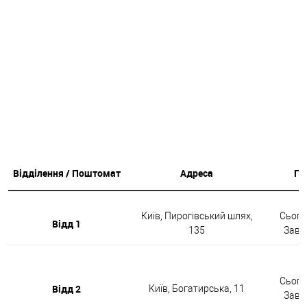
Відділення / Поштомат
Адреса
Гр
Київ, Пирогівський шлях,
Сьогод
Відд 1
135
Завтр
Сьогод
Відд 2
Київ, Богатирська, 11
Завтр