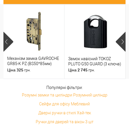
Механізм замка GAVROCHE
Замок навісний TOKOZ
GR85-K PZ (BS50*85мм)
PLUTO G50 GUARD (3 ключа)
пласт.язичок AB бронза
325
2 745
Ціна
Ціна
грн.
грн.
Популярні фільтри:
Розумні замки та циліндри Розумний циліндр
Сейфи для офісу Меблевий
Дверні ручки в стилі Хай-тек
Ручки для дверей та вікон 3 шт