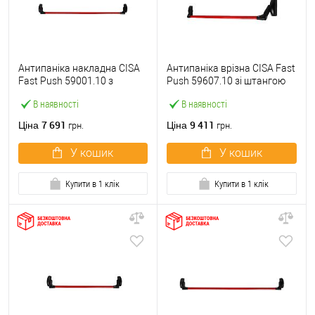
Антипаніка накладна CISA
Антипаніка врізна CISA Fast
Fast Push 59001.10 з
Push 59607.10 зі штангою
язичком зі штангою 1200
1200 мм червона
В наявності
В наявності
мм червона
7 691
9 411
Ціна
Ціна
грн.
грн.
У кошик
У кошик
Купити в 1 клік
Купити в 1 клік