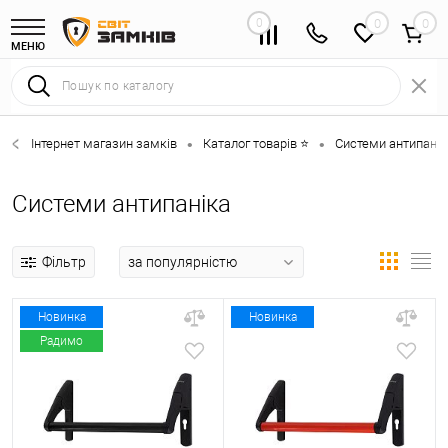
0
0
МЕНЮ
Інтернет магазин замків
Каталог товарів ⭐
Системи антипанік
•
•
Системи антипаніка
Фільтр
Новинка
Новинка
Радимо