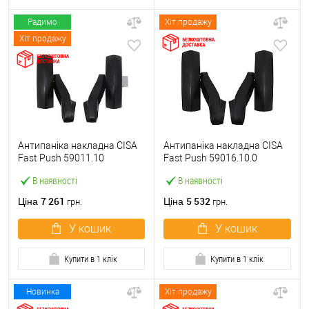
Радимо
Хіт продажу
Хіт продажу
Антипаніка накладна CISA
Антипаніка накладна CISA
Fast Push 59011.10
Fast Push 59016.10.0
модульна з язичком без
модульна без язичка без
В наявності
В наявності
штанги
штанги
7 261
5 532
Ціна
Ціна
грн.
грн.
У кошик
У кошик
Купити в 1 клік
Купити в 1 клік
Новинка
Хіт продажу