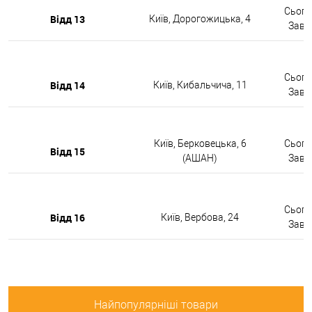
Сьогод
Відд 13
Київ, Дорогожицька, 4
Завтр
Сьогод
Відд 14
Київ, Кибальчича, 11
Завтр
Київ, Берковецька, 6
Сьогод
Відд 15
(АШАН)
Завтр
Сьогод
Відд 16
Київ, Вербова, 24
Завтр
Найпопулярніші товари