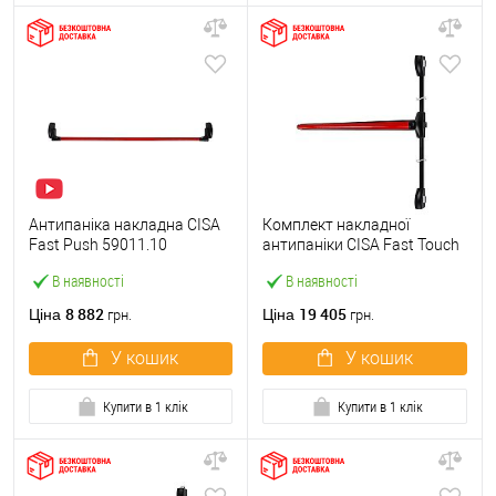
Антипаніка накладна CISA
Комплект накладної
Fast Push 59011.10
антипаніки CISA Fast Touch
модульна з язичком зі
59811.10 1200 мм 2/3-
В наявності
В наявності
штангою 1500 мм червона
точковий вбік червона
8 882
19 405
Ціна
Ціна
грн.
грн.
У кошик
У кошик
Купити в 1 клік
Купити в 1 клік