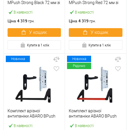
МPush Strong Black 72 мм зі
МPush Strong Red 72 мм зі
штангою 1000 мм чорна
штангою 1000 мм червона
В наявності
В наявності
4 319
4 319
Ціна
Ціна
грн.
грн.
У кошик
У кошик
Купити в 1 клік
Купити в 1 клік
Новинка
Новинка
Радимо
Комплект врізної
Комплект врізної
антипаніки ABARO BPush
антипаніки ABARO BPush
Eco Black 72мм 1000 мм
Eco Red 72мм 1000 мм
В наявності
В наявності
чорний із замком та ручкою
червоний із замком та