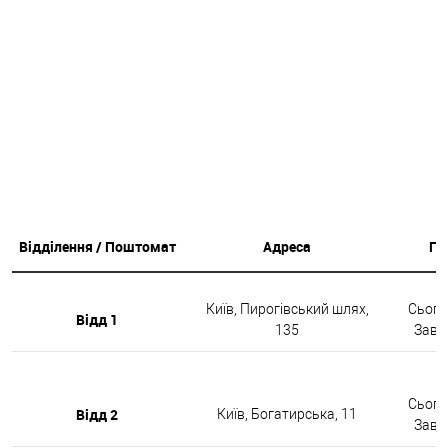
Відділення / Поштомат
Адреса
Гр
Київ, Пирогівський шлях,
Сьогод
Відд 1
135
Завтр
Сьогод
Відд 2
Київ, Богатирська, 11
Завтр