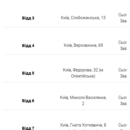
Сьогод
Відд 3
Київ, Слобожанська, 13
Завтр
Сьогод
Відд 4
Київ, Верховинна, 69
Завтр
Київ, Федорова, 32 (м.
Сьогод
Відд 5
Олімпійська)
Завтр
Київ, Миколи Василенка,
Сьогод
Відд 6
2
Завтр
Київ, Гната Хоткевича, 8
Сьогод
Відд 7