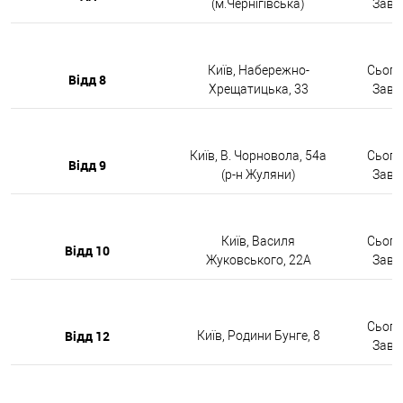
(м.Чернігівська)
Завтр
Київ, Набережно-
Сьогод
Відд 8
Хрещатицька, 33
Завтр
Київ, В. Чорновола, 54а
Сьогод
Відд 9
(р-н Жуляни)
Завтр
Київ, Василя
Сьогод
Відд 10
Жуковського, 22А
Завтр
Сьогод
Відд 12
Київ, Родини Бунге, 8
Завтр