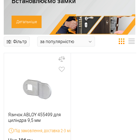
Встановлюємо замки
Детальніше
Фільтр
Язичок ABLOY 455499 для
циліндра 9,5 мм
(CL100/CL106/CL109/CL110)
Під замовлення, доставка 2-3 місяці
зігнутий
104