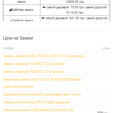
замки:
14836.00 грн.
🔑 самий дешевий: 70.00 грн. самий дорогий:
🔐Меблеві замки:
9116.00 грн.
🔑 самий дешевий: 341.00 грн. самий дорогий:
⭐Сейфові замки:
3848.00 грн.
🔑 самий дешевий: 1058.00 грн. самий дорогий:
🔐Кодові замки:
5113.00 грн.
Ціни на Замки
⭐Протипожежна
🔑 самий дешевий: 290.00 грн. самий дорогий:
фурнітура:
4045.00 грн.
Назва
Ціна
🔑 самий дешевий: 600.00 грн. самий дорогий:
🔐Замки для ролетів:
Замок навісний MUL-T-LOCK G55P 7x7 (2 ключа)(н)
660.00 грн.
Замок навісний ЧАЗ ВС2-12 (3 ключа)
Замок навісний ЧАЗ ВС2-10 (3 ключа)
Механізм замка MUL-T-LOCK 354M (BS60*85мм)
хром полірований
Замок ролетний Alutech коричневий англ. ключ
Замок ролетний ALUTECH хрестовидний
Механізм замка AGB Mediana Evolution WC