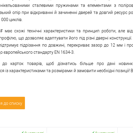
 нікельованими сталевими пружинами та елементами з поліров
зький опір при відкриванні й зачиненні дверей та довгий ресурс р
 000 циклів.
SF
має схожі технічні характеристики та принцип роботи, але від
профілю, що дозволяє адаптувати його під різні дверні конструкції. 
ідтримує підрізання по довжині, перекриває зазор до 12 мм і пр
до європейського стандарту EN 1634-3.
 до карток товарів, щоб дізнатись більше про дані новинки
я із характеристиками та розмірами й замовити необхідні позиції!
я до списку