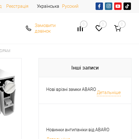
д
Реєстрація
Українська
Русский
0
0
0
Замовити
дзвінок
 SIPAM
Інші записи
Нові врізні замки ABARO
Детальніше
Новинки антипаніки від ABARO