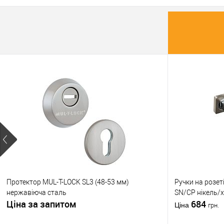
Матеріал д
Країна вир
Статус (гур
Протектор MUL-T-LOCK SL3 (48-53 мм)
Ручки на розе
нержавіюча сталь
SN/CP нікель/
Ціна за запитом
684
Ціна
грн.