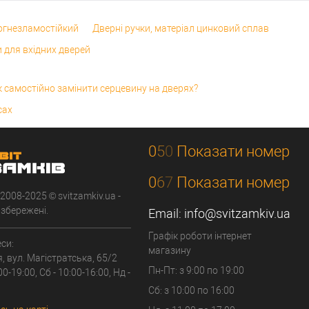
огнезламостійкий
Дверні ручки, матеріал цинковий сплав
 для вхідних дверей
к самостійно замінити серцевину на дверях?
сах
0
5
0
Показати номер
0
6
7
Показати номер
 2008-2025 © svitzamkiv.ua -
 збережені.
Email:
info@svitzamkiv.ua
Графік роботи інтернет
си:
магазину
я, вул. Магістратська, 65/2
Пн-Пт: з 9:00 по 19:00
00-19:00, Сб - 10:00-16:00, Нд -
Сб: з 10:00 по 16:00