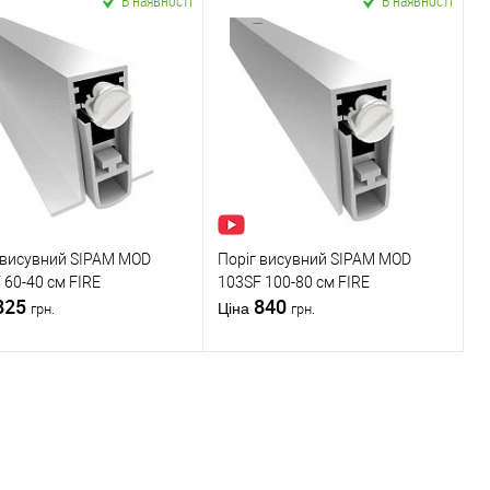
В наявності
В наявності
 висувний SIPAM MOD
Поріг висувний SIPAM MOD
 60-40 см FIRE
103SF 100-80 см FIRE
825
840
Ціна
грн.
грн.
У кошик
У кошик
упити в 1 клік
До
Купити в 1 клік
До
порівняння
порівняння