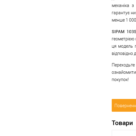
механіка з
гарантує ни
менше 1 000
SIPAM 103
геометрією 
ця модель п
відповідно 
Переходьте
ознайомитис
покупок!
Поверненн
Товари