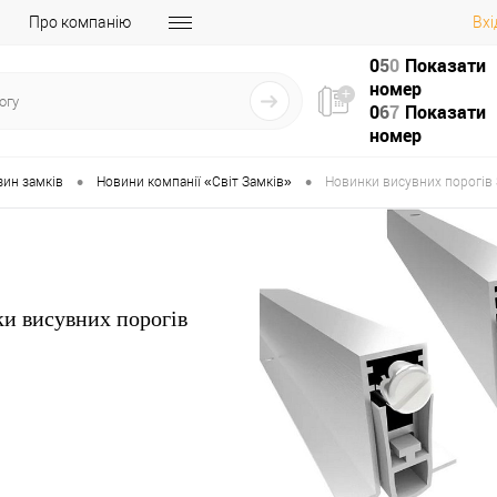
Про компанію
Вхі
0
5
0
Показати
номер
0
6
7
Показати
номер
•
•
зин замків
Новини компанії «Світ Замків»
Новинки висувних порогів
и висувних порогів