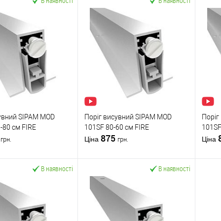
В наявності
В наявності
сувний SIPAM MOD
Поріг висувний SIPAM MOD
Поріг
-80 см FIRE
101SF 80-60 см FIRE
101SF
0
875
Ціна
Ціна
грн.
грн.
В наявності
В наявності
У кошик
У кошик
 в 1 клік
До
Купити в 1 клік
До
К
порівняння
порівняння