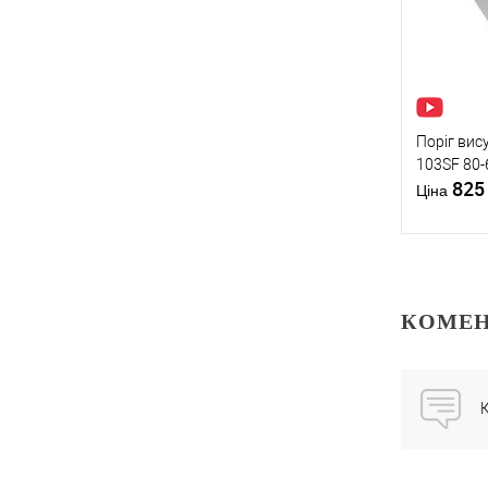
У о
Виробник
Тип товару
Поріг ви
103SF 80-
82
Ціна
Матеріал д
Країна вир
Статус (гур
КОМЕН
Купити
У о
К
Виробник
Тип товару