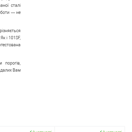
аної сталі
оботи — не
різняється
Як і 101SF,
отестована
 порогів,
 Вдалих Вам