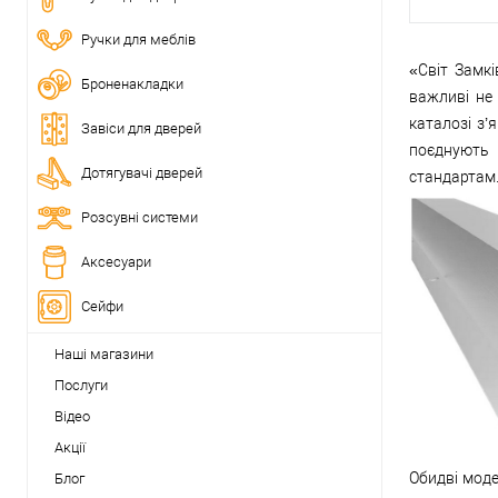
Ручки для меблів
«Світ Замк
Броненакладки
важливі не
каталозі з’
Завіси для дверей
поєднують 
Дотягувачі дверей
стандартам
Розсувні системи
Аксесуари
Сейфи
Наші магазини
Послуги
Відео
Акції
Обидві моде
Блог