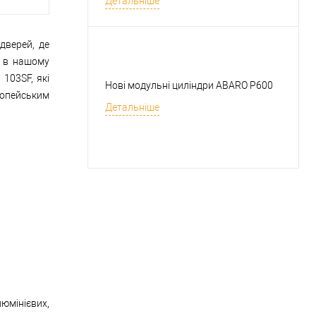
Детальніше
дверей, де
у в нашому
103SF, які
Нові модульні циліндри ABARO P600
ропейським
Детальніше
люмінієвих,