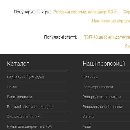
Популярні фільтри:
Розсувні системи, вага двері 80 кг
Сер
Накладки на серцев
Популярні статті:
ТОП-10 дверних дотягув
Як
Каталог
Наші пропозиції
Серцевини (циліндри)
Новинки
Замки
Популярні товари
Електрозамки
Розпродаж та знижки
Розумні замки та циліндри
Рекомендовані товари
Системи антипаніка
Уцінка
Ручки для дверей та вікон
Акції