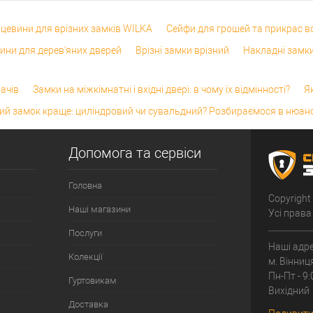
цевини для врізних замків WILKA
Сейфи для грошей та прикрас в
ини для дерев'яних дверей
Врізні замки врізний
Накладні замки
ачів
Замки на міжкімнатні і вхідні двері: в чому їх відмінності?
Я
ий замок краще: циліндровий чи сувальдний? Розбираємося в нюан
Допомога та сервіси
Головна
Copyright
Наші магазини
Усі права
Послуги
Наші адре
Колекції
м. Вінниц
Пн-Пт - 9:
Гуртовикам
Вихідний
Доставка