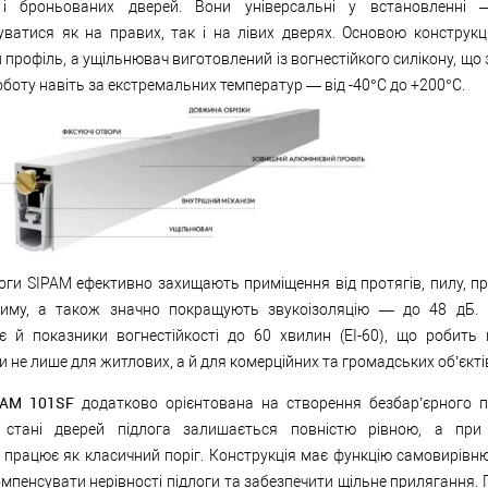
 і броньованих дверей. Вони універсальні у встановленні
ватися як на правих, так і на лівих дверях. Основою конструкці
 профіль, а ущільнювач виготовлений із вогнестійкого силікону, що
оботу навіть за екстремальних температур — від -40°C до +200°C.
оги SIPAM ефективно захищають приміщення від протягів, пилу, п
диму, а також значно покращують звукоізоляцію — до 48 дБ.
є й показники вогнестійкості до 60 хвилин (EI-60), що робить 
 не лише для житлових, а й для комерційних та громадських об’єкті
PAM 101SF
додатково орієнтована на створення безбар’єрного п
 стані дверей підлога залишається повністю рівною, а при 
 працює як класичний поріг. Конструкція має функцію самовирівн
мпенсувати нерівності підлоги та забезпечити щільне прилягання.