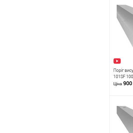
Поріг ви
101SF 100
90
Ціна
Купити