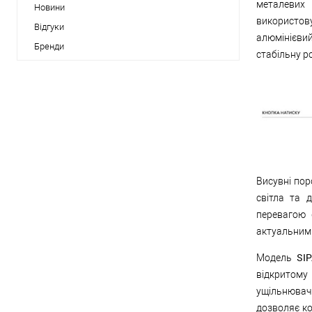
металевих
Новини
використову
Відгуки
алюмінієвий
Бренди
стабільну р
Висувні пор
світла та 
перевагою 
актуальними
SI
Модель
відкритому
ущільнювач
дозволяє ко