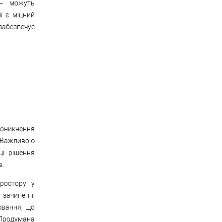
 — можуть
ї є міцний
 забезпечує
роникнення
 Важливою
ці рішення
в.
ростору: у
зачиненні
ювання, що
 Продумана