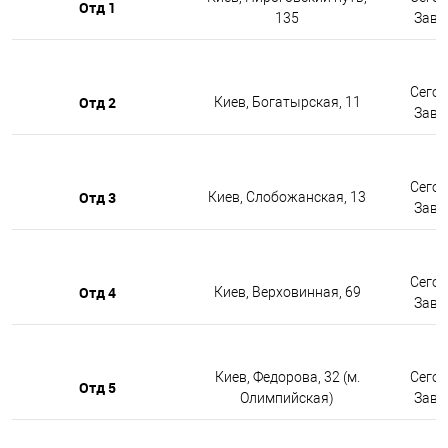
Отд 1
135
Завтр
Сегод
Отд 2
Киев, Богатырская, 11
Завтр
Сегод
Отд 3
Киев, Слобожанская, 13
Завтр
Сегод
Отд 4
Киев, Верховинная, 69
Завтр
Киев, Федорова, 32 (м.
Сегод
Отд 5
Олимпийская)
Завтр