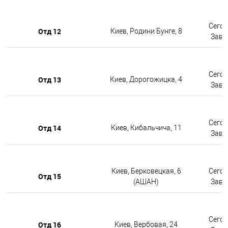
Сегод
Отд 12
Киев, Родини Бунге, 8
Завтр
Сегод
Отд 13
Киев, Дорогожицка, 4
Завтр
Сегод
Отд 14
Киев, Кибальчича, 11
Завтр
Киев, Берковецкая, 6
Сегод
Отд 15
(АШАН)
Завтр
Сегод
Отд 16
Киев, Вербовая, 24