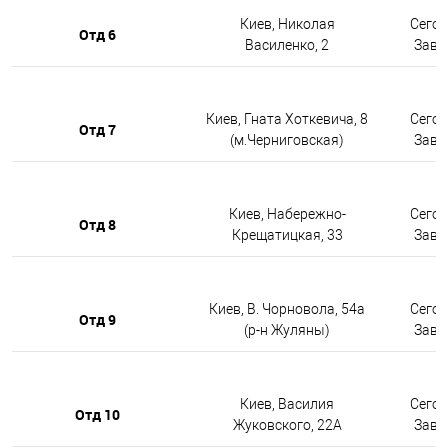
Киев, Николая
Сегод
Отд 6
Василенко, 2
Завтр
Киев, Гната Хоткевича, 8
Сегод
Отд 7
(м.Черниговская)
Завтр
Киев, Набережно-
Сегод
Отд 8
Крещатицкая, 33
Завтр
Киев, В. Чорновола, 54а
Сегод
Отд 9
(р-н Жуляны)
Завтр
Киев, Василия
Сегод
Отд 10
Жуковского, 22А
Завтр