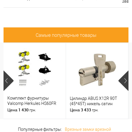
Завтр
Самые популярные товары
Комплект фурнитуры
Цилиндр ABUS X12R 90T
Valcomp Herkules HS60FR
(45*45T) никель сатин
для 1 деревянного полотна
1 430
3 433
Цена
Цена
грн.
грн.
до 60 кг без направляющей
Популярные фильтры:
Врезные замки врезной