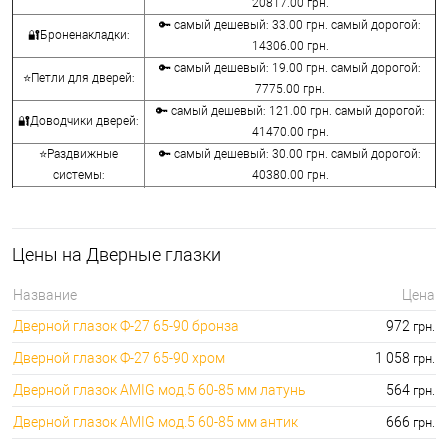
20817.00 грн.
🔑 самый дешевый: 33.00 грн. самый дорогой:
🔐Броненакладки:
14306.00 грн.
🔑 самый дешевый: 19.00 грн. самый дорогой:
⭐Петли для дверей:
7775.00 грн.
🔑 самый дешевый: 121.00 грн. самый дорогой:
🔐Доводчики дверей:
41470.00 грн.
⭐Раздвижные
🔑 самый дешевый: 30.00 грн. самый дорогой:
системы:
40380.00 грн.
🔑 самый дешевый: 15.00 грн. самый дорогой:
🔐Аксессуары:
8645.00 грн.
🔑 самый дешевый: 780.00 грн. самый дорогой:
⭐Сейфы:
Цены на Дверные глазки
396000.00 грн.
🔑 самый дешевый: 1050.00 грн. самый дорогой:
🔐Домофоны:
Название
Цена
11100.00 грн.
Дверной глазок Ф-27 65-90 бронза
972
грн.
⭐Сигнализация AJAX:
🔑 самый дешевый: грн. самый дорогой: грн.
Дверной глазок Ф-27 65-90 хром
1 058
грн.
Дверной глазок AMIG мод.5 60-85 мм латунь
564
грн.
Дверной глазок AMIG мод.5 60-85 мм антик
666
грн.