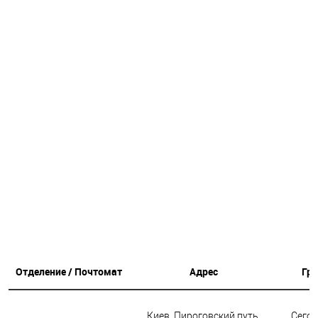
Отделение / Почтомат
Адрес
Гр
Киев, Пироговский путь,
Сегод