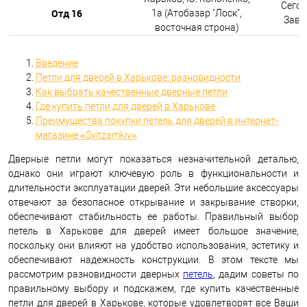
Сегод
Отд 16
1а (Атобазар "Лоск",
Завтр
восточная строна)
Введение
Петли для дверей в Харькове: разновидности
Как выбрать качественные дверные петли
Где купить петли для дверей в Харькове
Преимущества покупки петель для дверей в интернет-
магазине «Svitzamkiv»
Дверные петли могут показаться незначительной деталью,
однако они играют ключевую роль в функциональности и
длительности эксплуатации дверей. Эти небольшие аксессуары
отвечают за безопасное открывание и закрывание створки,
обеспечивают стабильность ее работы. Правильный выбор
петель в Харькове для дверей имеет большое значение,
поскольку они влияют на удобство использования, эстетику и
обеспечивают надежность конструкции. В этом тексте мы
рассмотрим разновидности дверных
петель
, дадим советы по
правильному выбору и подскажем, где купить качественные
петли для дверей в Харькове, которые удовлетворят все Ваши