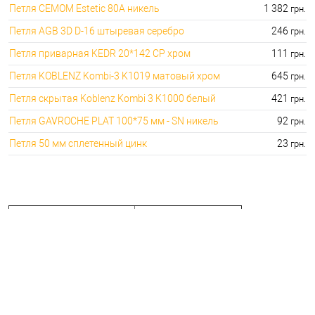
Петля CEMOM Estetic 80A никель
1 382
грн.
Петля AGB 3D D-16 штыревая серебро
246
грн.
Петля приварная KEDR 20*142 CP хром
111
грн.
Петля KOBLENZ Kombi-3 K1019 матовый хром
645
грн.
Петля скрытая Koblenz Kombi 3 K1000 белый
421
грн.
Петля GAVROCHE PLAT 100*75 мм - SN никель
92
грн.
Петля 50 мм сплетенный цинк
23
грн.
🔒 ТОП категорий :
🔑 Лучшие цены на :
⭐Накладные петли для дверей:
🔑 19.00 грн. 1978.00 грн.
🔐Врезные петли для дверей:
🔑 23.00 грн. 1841.00 грн.
⭐Скрытые петли для дверей:
🔑 270.00 грн. 5954.00 грн.
🔐Барные петли для дверей:
🔑 726.00 грн. 7775.00 грн.
⭐Приварные петли для дверей:
🔑 29.00 грн. 1758.00 грн.
🔐Колпачки на врезные петли:
🔑 27.00 грн. 1796.00 грн.