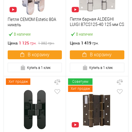
Петля барная ALDEGHI
Петля CEMOM Estetic 80A
LUIGI 87CS125-40 125 мм CS
никель
сатин хром
В наличии
В наличии
1 125
1 419
Цена
Цена
грн.
1 382
грн.
грн.
В корзину
В корзину
Купить в 1 клик
Купить в 1 клик
Хит продаж
Советуем
Хит продаж