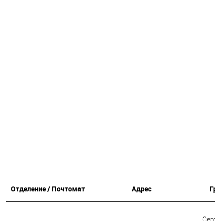
Отделение / Почтомат
Адрес
Гр
Сегод