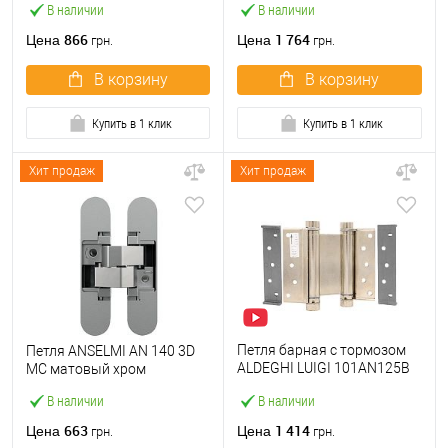
В наличии
В наличии
866
1 764
Цена
Цена
грн.
грн.
В корзину
В корзину
Купить в 1 клик
Купить в 1 клик
Хит продаж
Хит продаж
Петля барная с тормозом
Петля ANSELMI AN 140 3D
ALDEGHI LUIGI 101AN125B
MC матовый хром
125 мм AN никель
В наличии
В наличии
663
1 414
Цена
Цена
грн.
грн.