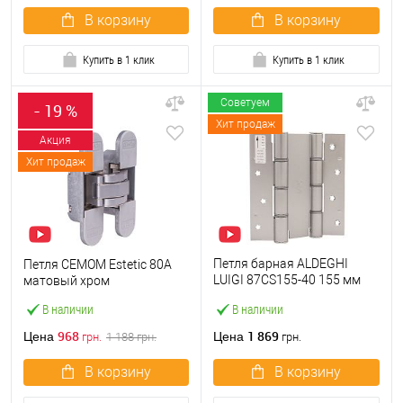
В корзину
В корзину
Купить в 1 клик
Купить в 1 клик
Советуем
- 19 %
Хит продаж
Акция
Хит продаж
Петля барная ALDEGHI
Петля CEMOM Estetic 80A
LUIGI 87CS155-40 155 мм
матовый хром
сатин хром
В наличии
В наличии
968
1 869
Цена
Цена
грн.
1 188
грн.
грн.
В корзину
В корзину