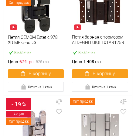
Хит продаж
Петля барная с тормозом
Петля CEMOM Estetic 978
ALDEGHI LUIGI 101AB125B
3D-ME черный
125 мм AB бронза
В наличии
В наличии
674
1 408
Цена
Цена
грн.
828
грн.
грн.
В корзину
В корзину
Купить в 1 клик
Купить в 1 клик
Хит продаж
- 19 %
Акция
Хит продаж