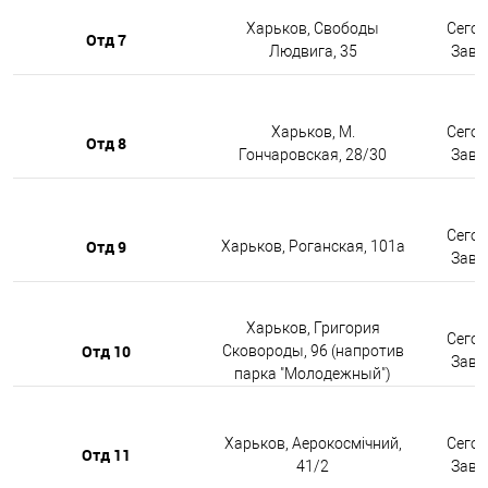
Харьков, Свободы
Сегод
Отд 7
Людвига, 35
Завтр
Харьков, М.
Сегод
Отд 8
Гончаровская, 28/30
Завтр
Сегод
Отд 9
Харьков, Роганская, 101а
Завтр
Харьков, Григория
Сегод
Отд 10
Сковороды, 96 (напротив
Завтр
парка "Молодежный")
Харьков, Аерокосмічний,
Сегод
Отд 11
41/2
Завтр