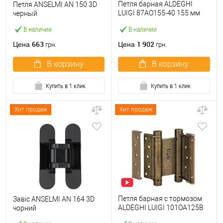
Петля барная ALDEGHI
Петля ANSELMI AN 150 3D
LUIGI 87AO155-40 155 мм
черный
OА античная латунь
В наличии
В наличии
663
1 902
Цена
Цена
грн.
грн.
В корзину
В корзину
Купить в 1 клик
Купить в 1 клик
Хит продаж
Хит продаж
Петля барная с тормозом
Завіс ANSELMI AN 164 3D
ALDEGHI LUIGI 101OA125B
чорний
125 мм OA античная латунь