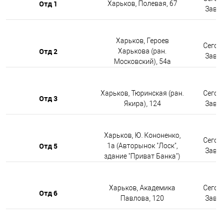
Отд 1
Харьков, Полевая, 67
Завтр
Харьков, Героев
Сегод
Отд 2
Харькова (ран.
Завтр
Московский), 54а
Харьков, Тюринская (ран.
Сегод
Отд 3
Якира), 124
Завтр
Харьков, Ю. Кононенко,
Сегод
Отд 5
1а (Авторынок "Лоск",
Завтр
здание "Приват Банка")
Харьков, Академика
Сегод
Отд 6
Павлова, 120
Завтр