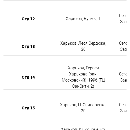
Сегод
Отд 12
Харьков, Бучмы, 1
Завтр
Харьков, Леся Сердюка,
Сегод
Отд 13
36
Завтр
Харьков, Героев
Харькова (ран.
Сегод
Отд 14
Московский), 199б (ТЦ
Завтр
СанСити, 2)
Харьков, П. Свинаренка,
Сегод
Отд 15
20
Завтр
Харьков, Ю. Кононенко,