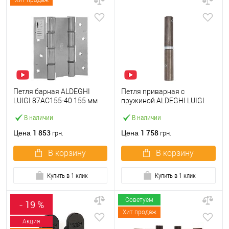
Хит продаж
Петля барная ALDEGHI
Петля приварная c
LUIGI 87AC155-40 155 мм
пружиной ALDEGHI LUIGI
AC хром
1254AL155SS 155 мм левая
В наличии
В наличии
1 853
1 758
Цена
Цена
грн.
грн.
В корзину
В корзину
Купить в 1 клик
Купить в 1 клик
Советуем
- 19 %
Хит продаж
Акция