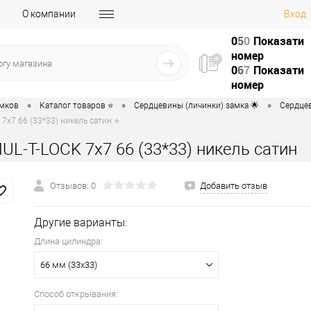
О компании
Вход
0
5
0
Показати
номер
0
6
7
Показати
номер
•
•
•
амков
Каталог товаров ⭐
Сердцевины (личинки) замка 🌟
Сердцев
7x7 66 (33*33) никель сатин ⭐
L-T-LOCK 7x7 66 (33*33) никель сатин
Отзывов: 0
Добавить отзыв
Другие варианты:
Длина цилиндра:
66 мм (33x33)
Способ открывания: