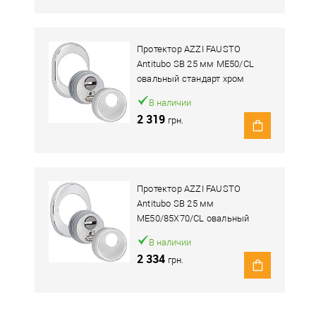
Протектор AZZI FAUSTO
Antitubo SB 25 мм ME50/CL
овальный стандарт хром
полированный
В наличии
2 319
грн.
Протектор AZZI FAUSTO
Antitubo SB 25 мм
ME50/85X70/CL овальный
широкий хром полированный
В наличии
2 334
грн.