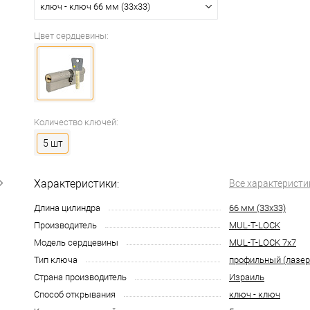
ключ - ключ 66 мм (33x33)
Цвет сердцевины:
Количество ключей:
5 шт
Характеристики:
Все характеристи
Длина цилиндра
66 мм (33x33)
Производитель
MUL-T-LOCK
Модель сердцевины
MUL-T-LOCK 7x7
Тип ключа
профильный (лазе
Страна производитель
Израиль
Способ открывания
ключ - ключ