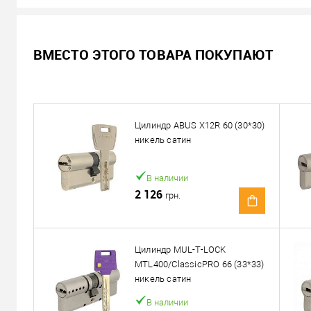
Не доступен
ВМЕСТО ЭТОГО ТОВАРА ПОКУПАЮТ
1 031
Цена
грн.
Подписаться
Цилиндр ABUS X12R 60 (30*30)
никель сатин
Можем установить этот т
В наличии
Доставка
2 126
грн.
«Новой Почтой» по Украине
Самовывоз
Цилиндр MUL-T-LOCK
Минимальная сумма заказа 400 грн
MTL400/ClassicPRO 66 (33*33)
Доставка наложенным платежом от 400 грн
никель сатин
В наличии