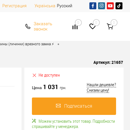
Регистрация
Русский
Українська
0
0
0
Заказать
звонок
•
ины (личинки) врезного замка ⚡️
Артикул:
21657
Не доступен
Нашли дешевле?
1 031
Цена
грн.
Снизим цену!
Подписаться
Можем установить этот товар. Подробности
спрашивайте у менеджера.