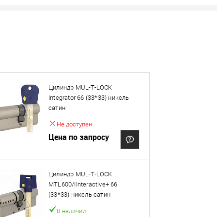
Нашли деше
Снизим ц
Цилиндр MUL-T-LOCK
Integrator 66 (33*33) никель
овар. Подробности спрашивайте у менеджера.
сатин
Не доступен
Оплата
Цена по запросу
Цилиндр MUL-T-LOCK
MTL600/IInteractive+ 66
(33*33) никель сатин
В наличии