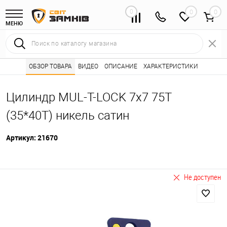
0
0
МЕНЮ
Интернет магазин замков
ОБЗОР ТОВАРА
ВИДЕО
ОПИСАНИЕ
Каталог товаров ⭐
ХАРАКТЕРИСТИКИ
Сердцевины (лич
•
•
Цилиндр MUL-T-LOCK 7x7 75T
(35*40T) никель сатин
Артикул:
21670
Не доступен