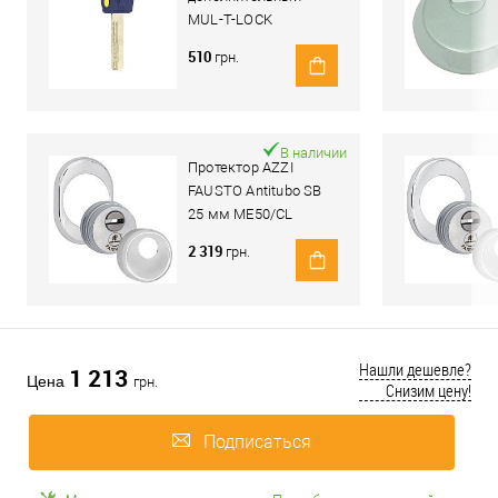
MUL-T-LOCK
Integrator
510
грн.
В наличии
Протектор AZZI
FAUSTO Antitubo SB
25 мм ME50/CL
овальный стандарт
2 319
грн.
хром полированный
Нашли дешевле?
1 213
Цена
грн.
Снизим цену!
Подписаться