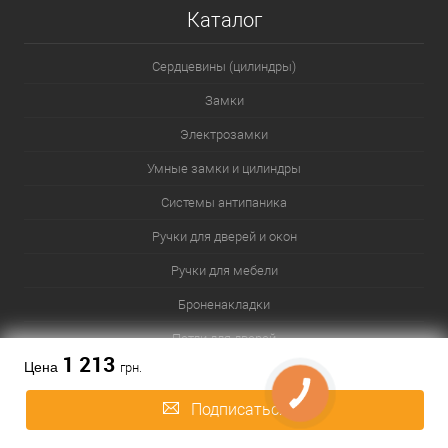
Каталог
Сердцевины (цилиндры)
Замки
Электрозамки
Умные замки и цилиндры
Системы антипаника
Ручки для дверей и окон
Ручки для мебели
Броненакладки
Петли для дверей
1 213
Цена
грн.
Доводчики дверей
Раздвижные системы
Подписаться
Аксессуары