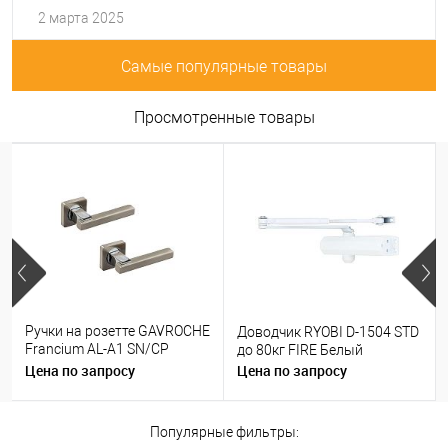
2 марта 2025
Самые популярные товары
Просмотренные товары
Ручки на розетте GAVROCHE
Доводчик RYOBI D-1504 STD
Francium AL-A1 SN/CP
до 80кг FIRE Белый
никель/хром
Цена по запросу
Цена по запросу
Популярные фильтры: