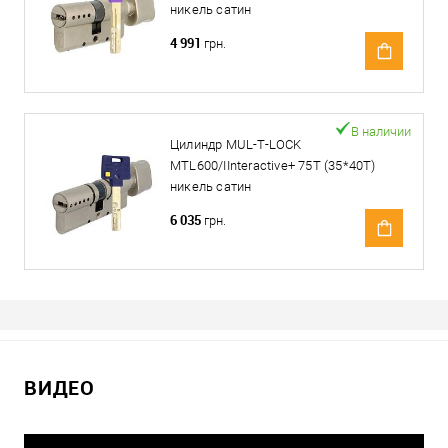
никель сатин
4 991
грн.
В наличии
Цилиндр MUL-T-LOCK
MTL600/IInteractive+ 75T (35*40T)
никель сатин
6 035
грн.
ВИДЕО