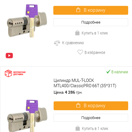
В корзину
Подробнее
Купить в 1 клик
К сравнению
В избранное
В наличии
Цилиндр MUL-T-LOCK
MTL400/ClassicPRO 66T (35*31T)
никель сатин
4 286
Цена
грн.
В корзину
Подробнее
Купить в 1 клик