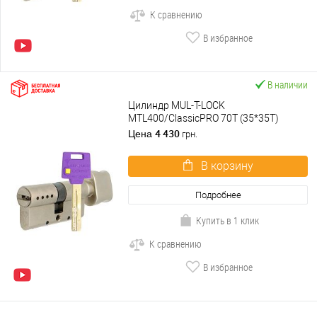
К сравнению
В избранное
В наличии
Цилиндр MUL-T-LOCK
MTL400/ClassicPRO 70T (35*35T)
никель сатин
4 430
Цена
грн.
В корзину
Подробнее
Купить в 1 клик
К сравнению
В избранное