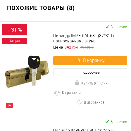
ПОХОЖИЕ ТОВАРЫ (8)
В наличии
- 31 %
Цилиндр IMPERIAL 68T (37*31T)
полированная латунь
Акция
342
Цена
грн.
494
грн.
В корзину
Подробнее
Купить в 1 клик
К сравнению
В избранное
В наличии
Цилиндр IMPERIAL 80T (35*45T)