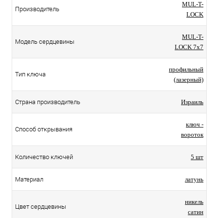
MUL-T-
Производитель
LOCK
MUL-T-
Модель сердцевины
LOCK 7x7
профильный
Тип ключа
(лазерный)
Страна производитель
Израиль
ключ -
Способ открывания
вороток
Количество ключей
5 шт
Материал
латунь
никель
Цвет сердцевины
сатин