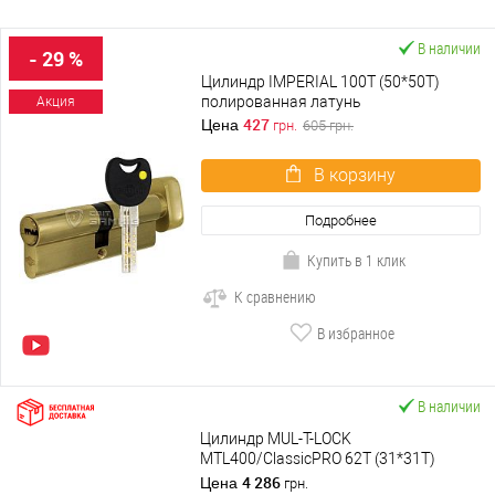
В наличии
- 29 %
Цилиндр IMPERIAL 100T (50*50T)
полированная латунь
Акция
427
Цена
грн.
605
грн.
В корзину
Подробнее
Купить в 1 клик
К сравнению
В избранное
В наличии
Цилиндр MUL-T-LOCK
MTL400/ClassicPRO 62T (31*31T)
никель сатин
4 286
Цена
грн.