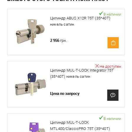
В наличии
Цилиндр ABUS X12R 75T (35*40T)
никель сатин
2 956
грн.
Не доступен
Цилиндр MUL-T-LOCK Integrator 75T
(35*40T) никель сатин
Цена по запросу
В наличии
Цилиндр MUL-T-LOCK
MTL400/ClassicPRO 75T (35*40T)