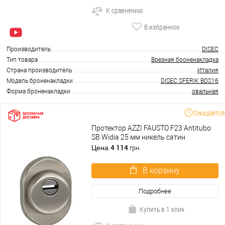
К сравнению
В избранное
Производитель
DISEC
Тип товара
Врезная броненакладка
Страна производитель
Италия
Модель броненакладки
DISEC SFERIK BDS16
Форма броненакладки
овальная
Ожидается
Протектор AZZI FAUSTO F23 Antitubo
SB Widia 25 мм никель сатин
4 114
Цена
грн.
В корзину
Подробнее
Купить в 1 клик