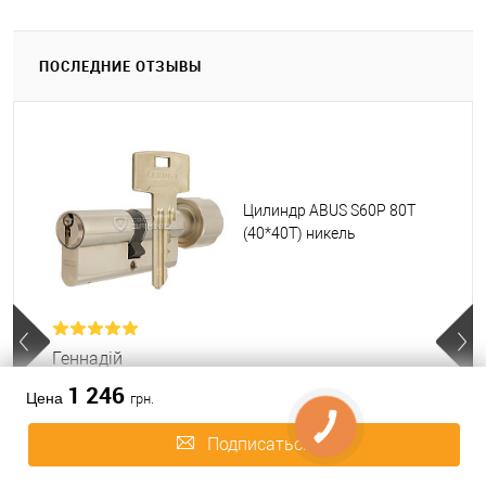
ПОСЛЕДНИЕ ОТЗЫВЫ
Цилиндр ABUS S60P 80T
(40*40T) никель
Геннадій
1 246
Доброго дня.
Цена
грн.
Якій Колір воротка йде у комплекті?
Подписаться