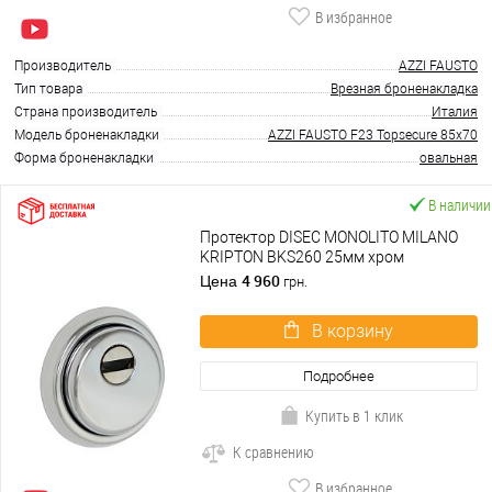
В избранное
Производитель
AZZI FAUSTO
Тип товара
Врезная броненакладка
Страна производитель
Италия
Модель броненакладки
AZZI FAUSTO F23 Topsecure 85x70
Форма броненакладки
овальная
В наличии
Протектор DISEC MONOLITO MILANO
KRIPTON BKS260 25мм хром
полированный
4 960
Цена
грн.
В корзину
Подробнее
Купить в 1 клик
К сравнению
В избранное