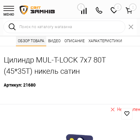
0
0
МЕНЮ
Интернет магазин замков
ОБЗОР ТОВАРА
ВИДЕО
ОПИСАНИЕ
Каталог товаров ⭐
ХАРАКТЕРИСТИКИ
Сердцевины (лич
•
•
Цилиндр MUL-T-LOCK 7x7 80T
(45*35T) никель сатин
Артикул:
21680
Не доступен