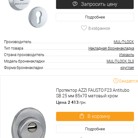
Запросить цену
Подробнее
В избранное
Производитель
MUL-T-LOCK
Тип товара
Накладная броненакладка
Страна производитель
Израиль
Модель броненакладки
MUL-T-LOCK SL3
Форма броненакладки
круглая
Ожидается
Протектор AZZI FAUSTO F23 Antitubo
SB 25 мм 85х70 матовый хром
2 413
Цена
грн.
В корзину
Подробнее