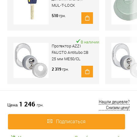
MUL-T-LOCK
Integrator
510
грн.
В наличии
Протектор AZZI
FAUSTO Antitubo SB
25 мм ME50/CL
овальный стандарт
2 319
грн.
хром полированный
Нашли дешевле?
1 246
Цена
грн.
Снизим цену!
Подписаться