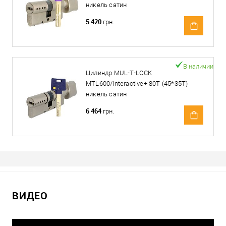
никель сатин
5 420
грн.
В наличии
Цилиндр MUL-T-LOCK
MTL600/Interactive+ 80T (45*35T)
никель сатин
6 464
грн.
ВИДЕО