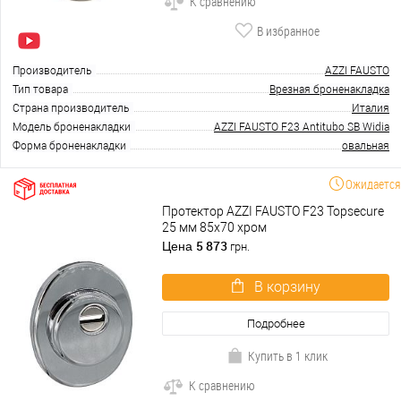
К сравнению
В избранное
Производитель
AZZI FAUSTO
Тип товара
Врезная броненакладка
Страна производитель
Италия
Модель броненакладки
AZZI FAUSTO F23 Antitubo SB Widia
Форма броненакладки
овальная
Ожидается
Протектор AZZI FAUSTO F23 Topsecure
25 мм 85х70 хром
5 873
Цена
грн.
В корзину
Подробнее
Купить в 1 клик
К сравнению