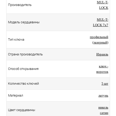
MUL-T-
Производитель
LOCK
MUL-T-
Модель сердцевины
LOCK 7x7
профильный
Тип ключа
(лазерный)
Страна производитель
Израиль
ключ -
Способ открывания
вороток
Количество ключей
5 шт
Материал
латунь
никель
Цвет сердцевины
сатин