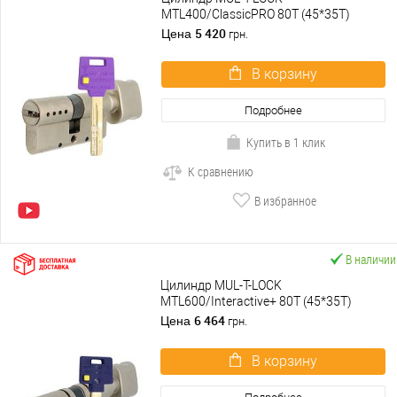
MTL400/ClassicPRO 80T (45*35T)
никель сатин
5 420
Цена
грн.
В корзину
Подробнее
Купить в 1 клик
К сравнению
В избранное
В наличии
Цилиндр MUL-T-LOCK
MTL600/Interactive+ 80T (45*35T)
никель сатин
6 464
Цена
грн.
В корзину