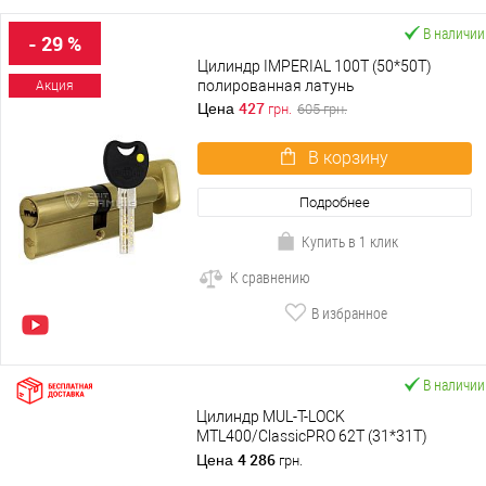
В наличии
- 29 %
Цилиндр IMPERIAL 100T (50*50T)
полированная латунь
Акция
427
Цена
грн.
605
грн.
В корзину
Подробнее
Купить в 1 клик
К сравнению
В избранное
В наличии
Цилиндр MUL-T-LOCK
MTL400/ClassicPRO 62T (31*31T)
никель сатин
4 286
Цена
грн.