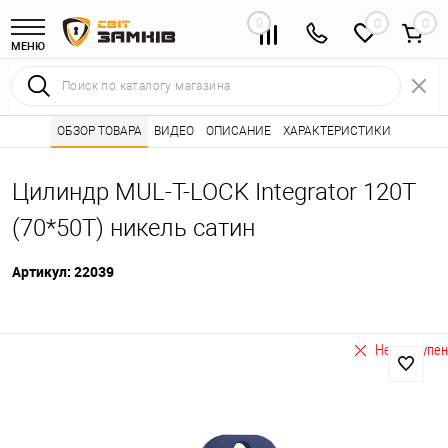
0
0
МЕНЮ
Интернет магазин замков
ОБЗОР ТОВАРА
ВИДЕО
ОПИСАНИЕ
Каталог товаров ⭐
ХАРАКТЕРИСТИКИ
Сердцевины (лич
•
•
Цилиндр MUL-T-LOCK Integrator 120T
(70*50T) никель сатин
Артикул:
22039
Не доступен