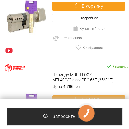
В корзину
Подробнее
Купить в 1 клик
К сравнению
В избранное
В наличии
Цилиндр MUL-T-LOCK
MTL400/ClassicPRO 66T (35*31T)
никель сатин
4 286
Цена
грн.
В корзину
Подробнее
Запросить цену
Купить в 1 клик