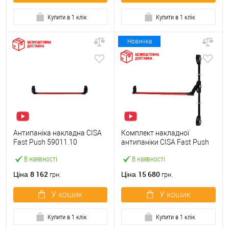
Купити в 1 клік
Купити в 1 клік
Новинка
Антипаніка накладна CISA
Комплект накладної
Fast Push 59011.10
антипаніки CISA Fast Push
модульна з язичком зі
59011.10 1200 мм 2/3-
В наявності
В наявності
штангою 900 мм червона
точковий вбік червона
8 162
15 680
Ціна
Ціна
грн.
грн.
У кошик
У кошик
Купити в 1 клік
Купити в 1 клік