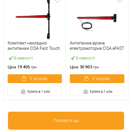
Комплект накладної
Антипаніка врізна
антипаніки CISA Fast Touch
електромоторна CISA eFAST
59811.10 1200 мм 2/3-
59751.00 1200 мм червона
В наявності
В наявності
точковий вверх-вниз
червона
19 405
30 903
Ціна
Ціна
грн.
грн.
У кошик
У кошик
Купити в 1 клік
Купити в 1 клік
Показати ще