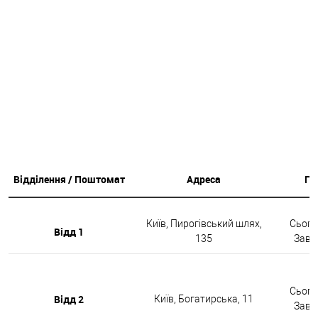
Відділення / Поштомат
Адреса
Гр
Київ, Пирогівський шлях,
Сьогод
Відд 1
135
Завтр
Сьогод
Відд 2
Київ, Богатирська, 11
Завтр