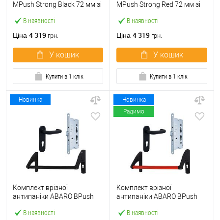
МPush Strong Black 72 мм зі
МPush Strong Red 72 мм зі
штангою 1000 мм чорна
штангою 1000 мм червона
В наявності
В наявності
4 319
4 319
Ціна
Ціна
грн.
грн.
У кошик
У кошик
Купити в 1 клік
Купити в 1 клік
Новинка
Новинка
Радимо
Комплект врізної
Комплект врізної
антипаніки ABARO BPush
антипаніки ABARO BPush
Eco Black 72мм 1000 мм
Eco Red 72мм 1000 мм
В наявності
В наявності
чорний із замком та ручкою
червоний із замком та