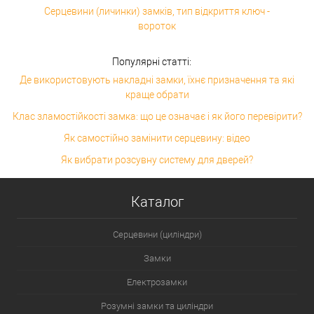
Серцевини (личинки) замків, тип відкриття ключ -
вороток
Популярні статті:
Де використовують накладні замки, їхнє призначення та які
краще обрати
Клас зламостійкості замка: що це означає і як його перевірити?
Як самостійно замінити серцевину: відео
Як вибрати розсувну систему для дверей?
Каталог
Серцевини (циліндри)
Замки
Електрозамки
Розумні замки та циліндри