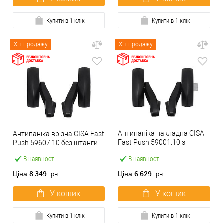
Купити в 1 клік
Купити в 1 клік
Хіт продажу
Хіт продажу
Антипаніка накладна CISA
Антипаніка врізна CISA Fast
Fast Push 59001.10 з
Push 59607.10 без штанги
язичком без штанги
В наявності
В наявності
8 349
6 629
Ціна
Ціна
грн.
грн.
У кошик
У кошик
Купити в 1 клік
Купити в 1 клік