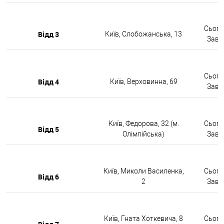
Сьогод
Відд 3
Київ, Слобожанська, 13
Завтр
Сьогод
Відд 4
Київ, Верховинна, 69
Завтр
Київ, Федорова, 32 (м.
Сьогод
Відд 5
Олімпійська)
Завтр
Київ, Миколи Василенка,
Сьогод
Відд 6
2
Завтр
Київ, Гната Хоткевича, 8
Сьогод