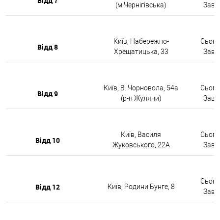
Відд 7
(м.Чернігівська)
Завтр
Київ, Набережно-
Сьогод
Відд 8
Хрещатицька, 33
Завтр
Київ, В. Чорновола, 54а
Сьогод
Відд 9
(р-н Жуляни)
Завтр
Київ, Василя
Сьогод
Відд 10
Жуковського, 22А
Завтр
Сьогод
Відд 12
Київ, Родини Бунге, 8
Завтр