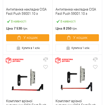
Антипаніка накладна CISA
Антипаніка накладна CISA
Fast Push 59001.10 з
Fast Push 59001.10 з
язичком зі штангою 900 мм
язичком зі штангою 1500
В наявності
В наявності
червона
мм червона
7 530
8 250
Ціна
Ціна
грн.
грн.
У кошик
У кошик
Купити в 1 клік
Купити в 1 клік
Комплект врізної
Комплект врізної