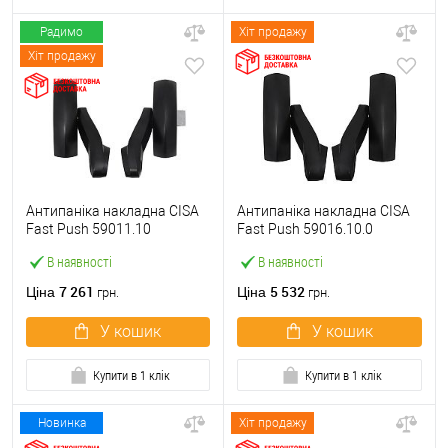
Радимо
Хіт продажу
Хіт продажу
Антипаніка накладна CISA
Антипаніка накладна CISA
Fast Push 59011.10
Fast Push 59016.10.0
модульна з язичком без
модульна без язичка без
В наявності
В наявності
штанги
штанги
7 261
5 532
Ціна
Ціна
грн.
грн.
У кошик
У кошик
Купити в 1 клік
Купити в 1 клік
Новинка
Хіт продажу