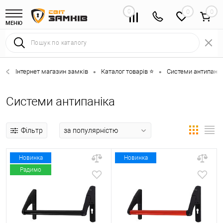
0
0
МЕНЮ
Інтернет магазин замків
Каталог товарів ⭐
Системи антипанік
•
•
Системи антипаніка
Фільтр
Новинка
Новинка
Радимо