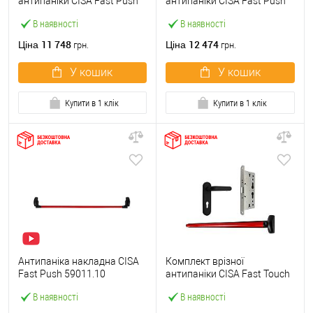
антипаніки CISA Fast Push
антипаніки CISA Fast Push
59607.10 1200 мм червона
59617.10 72мм 1200 мм
В наявності
В наявності
із замком та ручкою
червоний із замком та
ручкою
11 748
12 474
Ціна
Ціна
грн.
грн.
У кошик
У кошик
Купити в 1 клік
Купити в 1 клік
Антипаніка накладна CISA
Комплект врізної
Fast Push 59011.10
антипаніки CISA Fast Touch
модульна з язичком зі
59711.00 1200 мм червона
В наявності
В наявності
штангою 1200 мм червона
із замком та ручкою