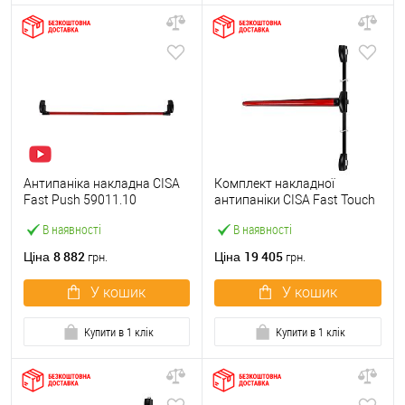
Антипаніка накладна CISA
Комплект накладної
Fast Push 59011.10
антипаніки CISA Fast Touch
модульна з язичком зі
59811.10 1200 мм 2/3-
В наявності
В наявності
штангою 1500 мм червона
точковий вбік червона
8 882
19 405
Ціна
Ціна
грн.
грн.
У кошик
У кошик
Купити в 1 клік
Купити в 1 клік