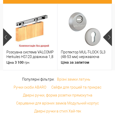
Розсувна система VALCOMP
Протектор MUL-T-LOCK SL3
Herkules HS120 довжина 1,8
(48-53 мм) нержавіюча
м на 1 полотно вагою до
сталь
3 100
Ціна за запитом
Ціна
грн.
120 кг
Популярні фільтри:
Врізні замки латунь
Ручки скоби ABARO
Сейфи для грошей та прикрас
Дверні ручки, форма розетки прямокутна
Серцевини для врізних замків Модульний корпус
Дверні ручки в стилі Хай-тек