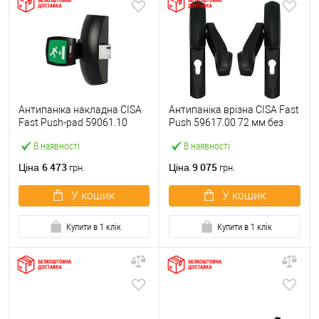
Антипаніка накладна CISA
Антипаніка врізна CISA Fast
Fast Push-pad 59061.10
Push 59617.00 72 мм без
модульна з язичком
штанги
В наявності
В наявності
6 473
9 075
Ціна
Ціна
грн.
грн.
У кошик
У кошик
Купити в 1 клік
Купити в 1 клік