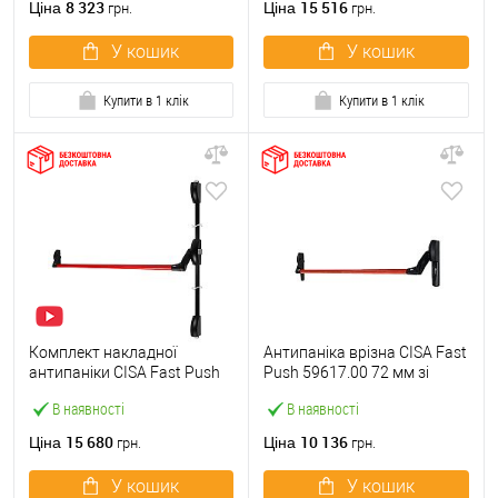
8 323
15 516
Ціна
Ціна
грн.
грн.
У кошик
У кошик
Купити в 1 клік
Купити в 1 клік
Комплект накладної
Антипаніка врізна CISA Fast
антипаніки CISA Fast Push
Push 59617.00 72 мм зі
59011.10 1200 мм 2/3-
штангою 1200 мм червона
В наявності
В наявності
точковий вверх-вниз
червона
15 680
10 136
Ціна
Ціна
грн.
грн.
У кошик
У кошик