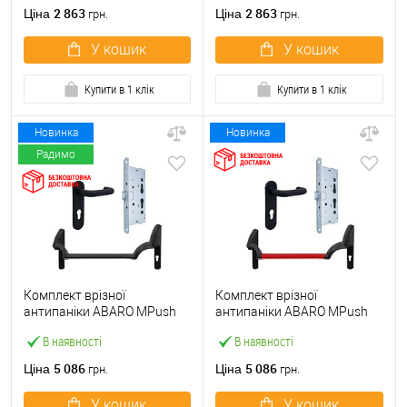
ручкою
2 863
2 863
Ціна
Ціна
грн.
грн.
У кошик
У кошик
Купити в 1 клік
Купити в 1 клік
Новинка
Новинка
Радимо
Комплект врізної
Комплект врізної
антипаніки ABARO МPush
антипаніки ABARO МPush
Strong Black 72мм 1000 мм
Strong Red 72мм 1000 мм
В наявності
В наявності
чорний із замком та ручкою
червоний із замком та
ручкою
5 086
5 086
Ціна
Ціна
грн.
грн.
У кошик
У кошик