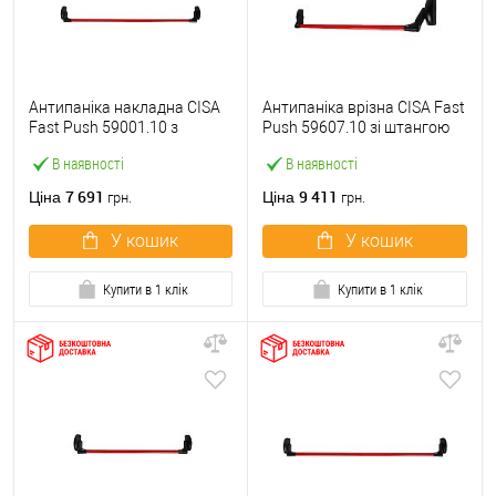
Антипаніка накладна CISA
Антипаніка врізна CISA Fast
Fast Push 59001.10 з
Push 59607.10 зі штангою
язичком зі штангою 1200
1200 мм червона
В наявності
В наявності
мм червона
7 691
9 411
Ціна
Ціна
грн.
грн.
У кошик
У кошик
Купити в 1 клік
Купити в 1 клік