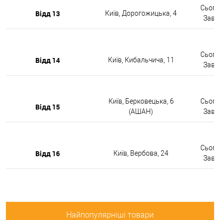
Сьогод
Відд 13
Київ, Дорогожицька, 4
Завтр
Сьогод
Відд 14
Київ, Кибальчича, 11
Завтр
Київ, Берковецька, 6
Сьогод
Відд 15
(АШАН)
Завтр
Сьогод
Відд 16
Київ, Вербова, 24
Завтр
Найпопулярніші товари