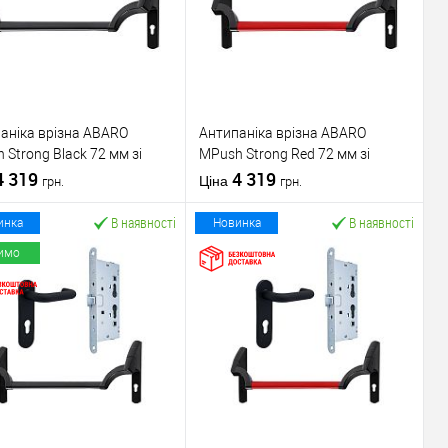
аніка врізна ABARO
Антипаніка врізна ABARO
 Strong Black 72 мм зі
МPush Strong Red 72 мм зі
ою 1000 мм чорна
4 319
штангою 1000 мм червона
4 319
Ціна
грн.
грн.
В наявності
В наявності
инка
Новинка
имо
У кошик
У кошик
упити в 1 клік
До
Купити в 1 клік
До
порівняння
порівняння
У обране
У обране
ник
ABARO
Виробник
ABARO
Механізм врізної
Механізм врізної