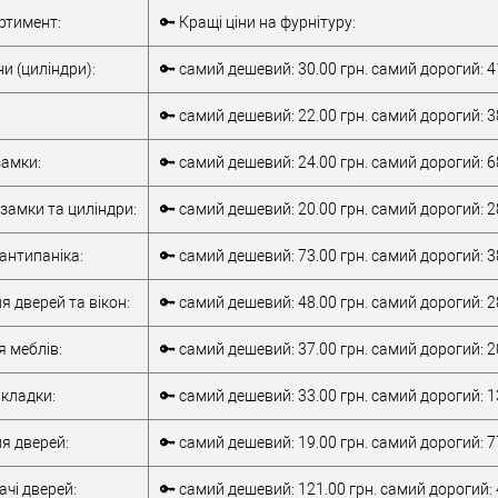
Комплект
Внутрішня ручка
ртимент:
🔑 Кращі ціни на фурнітуру:
накладної
Тип товару
антипаніка
антипаніки
для металевих
и (циліндри):
🔑 самий дешевий: 30.00 грн. самий дорогий: 4
для алюмінієвих
дверей
/
для
дверей
/
для
дерев'яних дверей
🔑 самий дешевий: 22.00 грн. самий дорогий: 3
металевих дверей
/
для алюмінієвих
/
для дерев'яних
Матеріал дверей
дверей
амки:
🔑 самий дешевий: 24.00 грн. самий дорогий: 6
дверей
/
для
Країна виробник
Італія
металопластикових
Робоча
замки та циліндри:
🔑 самий дешевий: 20.00 грн. самий дорогий: 2
дверей
/
для
температура
-10 +55°C
верей
скляних дверей
антипаніка:
🔑 самий дешевий: 73.00 грн. самий дорогий: 3
обник
Італія
т)
2Очікується
я дверей та вікон:
🔑 самий дешевий: 48.00 грн. самий дорогий: 2
я меблів:
🔑 самий дешевий: 37.00 грн. самий дорогий: 2
кладки:
🔑 самий дешевий: 33.00 грн. самий дорогий: 1
я дверей:
🔑 самий дешевий: 19.00 грн. самий дорогий: 7
чі дверей:
🔑 самий дешевий: 121.00 грн. самий дорогий: 