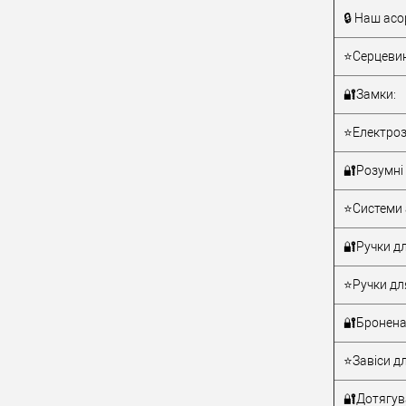
🔒 Наш асо
Тип товару
⭐Серцевин
🔐Замки:
⭐Електроз
🔐Розумні 
Матеріал д
⭐Системи 
Країна вир
Статус (гур
🔐Ручки дл
⭐Ручки дл
🔐Бронена
⭐Завіси дл
🔐Дотягува