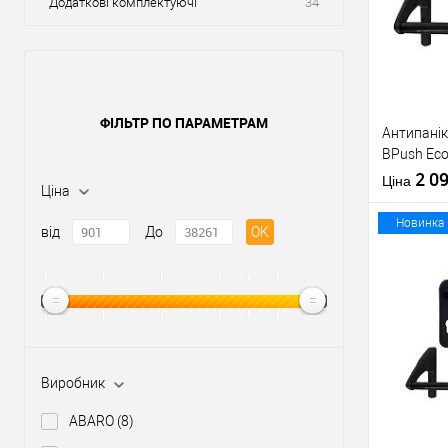
Додаткові комплектуючі
34
ФІЛЬТР ПО ПАРАМЕТРАМ
Антипанік
BPush Eco
штангою 
2 0
Ціна
Ціна
Новинка
від
До
OK
Купити
У о
Виробник
Виробник
ABARO
(8)