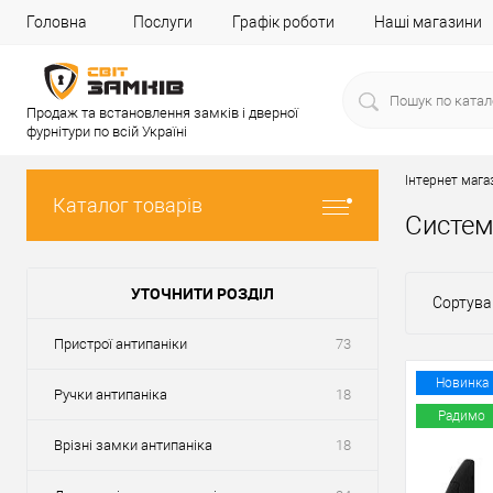
Головна
Послуги
Графік роботи
Наші магазини
Продаж та встановлення замків і дверної
фурнітури по всій Україні
Інтернет мага
Каталог товарів
Систем
УТОЧНИТИ РОЗДІЛ
Сортува
Пристрої антипаніки
73
Новинка
Ручки антипаніка
18
Радимо
Врізні замки антипаніка
18