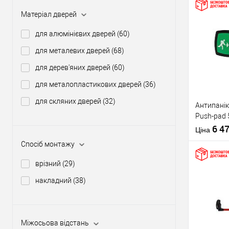
Матеріал дверей
Купити
для алюмінієвих дверей
(60)
для металевих дверей
(68)
У о
для дерев'яних дверей
(60)
для металопластикових дверей
(36)
Виробник
для скляних дверей
(32)
Антипанік
Тип товару
Push-pad 
язичком
6 4
Ціна
Спосіб монтажу
врізний
(29)
накладний
(38)
Матеріал д
Купити
Країна вир
Статус (гур
Міжосьова відстань
У о