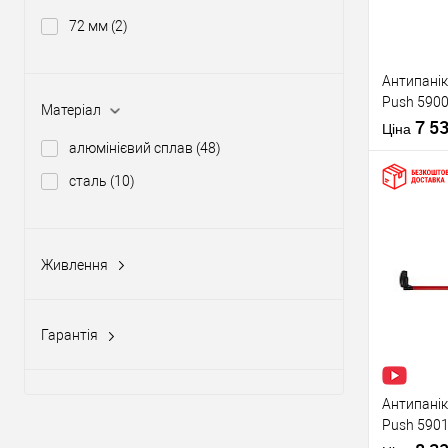
72 мм
(2)
Виробник
Антипанік
Push 5900
Тип товару
Матеріал
штангою 
7 5
Ціна
алюмінієвий сплав
(48)
сталь
(10)
Купити
Живлення
Матеріал д
12-24V DC, 12-20V AC
(5)
Країна вир
У о
Статус (гур
Гарантія
1 рік
(10)
Виробник
2 роки
(58)
Антипанік
Push 5901
Тип товару
язичком з