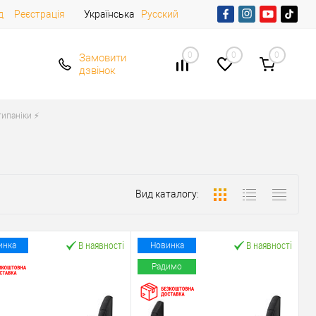
д
Реєстрація
Українська
Русский
0
0
0
Замовити
дзвінок
ипаніки ⚡️
Вид каталогу:
В наявності
В наявності
инка
Новинка
Радимо