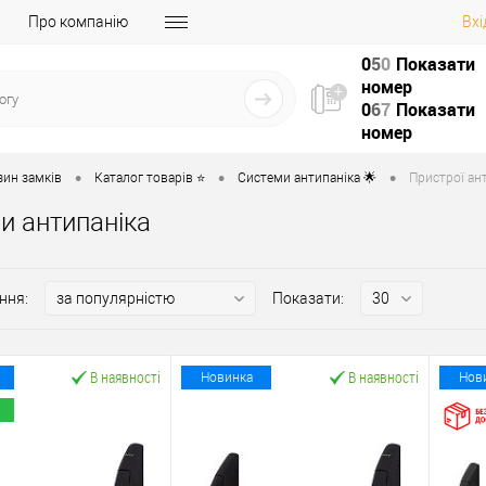
Про компанію
Вхі
0
5
0
Показати
номер
0
6
7
Показати
номер
•
•
•
зин замків
Каталог товарів ⭐
Системи антипаніка 🌟
Пристрої ант
и антипаніка
ння:
Показати:
В наявності
В наявності
Новинка
Нов