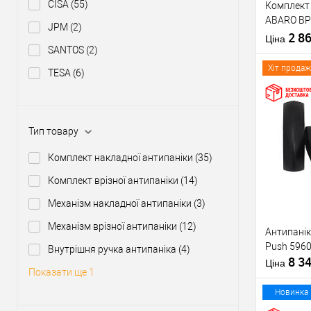
CISA
(55)
Комплект 
Тип товару
ABARO BP
JPM
(2)
1000 мм ч
2 8
Матеріал д
Ціна
ручкою
SANTOS
(2)
Країна вир
Міжосьова
Хіт продаж
TESA
(6)
відстань
Купити
Тип товару
Комплект накладної антипаніки
(35)
У о
Комплект врізної антипаніки
(14)
Механізм накладної антипаніки
(3)
Виробник
Механізм врізної антипаніки
(12)
Антипанік
Тип товару
Push 5960
Внутрішня ручка антипаніка
(4)
8 3
Матеріал д
Ціна
Показати ще 1
Країна вир
Статус (гур
Новинка