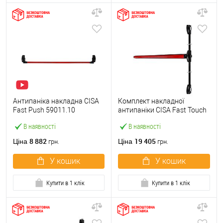
Антипаніка накладна CISA
Комплект накладної
Fast Push 59011.10
антипаніки CISA Fast Touch
модульна з язичком зі
59811.10 1200 мм 2/3-
В наявності
В наявності
штангою 1500 мм червона
точковий вбік червона
8 882
19 405
Ціна
Ціна
грн.
грн.
У кошик
У кошик
Купити в 1 клік
Купити в 1 клік