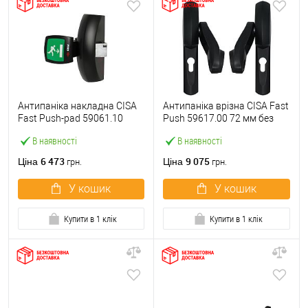
Антипаніка накладна CISA
Антипаніка врізна CISA Fast
Fast Push-pad 59061.10
Push 59617.00 72 мм без
модульна з язичком
штанги
В наявності
В наявності
6 473
9 075
Ціна
Ціна
грн.
грн.
У кошик
У кошик
Купити в 1 клік
Купити в 1 клік