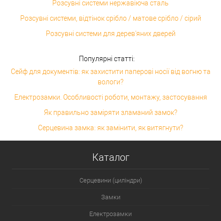
Розсувні системи нержавіюча сталь
Розсувні системи, відтінок срібло / матове срібло / сірий
Розсувні системи для дерев'яних дверей
Популярні статті:
Сейф для документів: як захистити паперові носії від вогню та
вологи?
Електрозамки. Особливості роботи, монтажу, застосування
Як правильно заміряти зламаний замок?
Серцевина замка: як замінити, як витягнути?
Каталог
Серцевини (циліндри)
Замки
Електрозамки