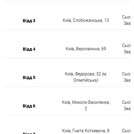
Сьогод
Відд 3
Київ, Слобожанська, 13
Завтр
Сьогод
Відд 4
Київ, Верховинна, 69
Завтр
Київ, Федорова, 32 (м.
Сьогод
Відд 5
Олімпійська)
Завтр
Київ, Миколи Василенка,
Сьогод
Відд 6
2
Завтр
Київ, Гната Хоткевича, 8
Сьогод