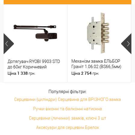
Механізм замка ЕЛЬБОР
Дотягувач RYOBI 9903 STD
Граніт 1.06.02 (BS66,5мм)
до 60кг Коричневий
(н)
1 338
2 754
Ціна
Ціна
грн.
грн.
Популярні фільтри:
Серцевини (циліндри) Серцевина для ВРІЗНОГО замка
Ручки віконні та балконні натискна
Серцевини (личинки) замків, ключі 3 шт
Аксесуари для серцевин Брелок