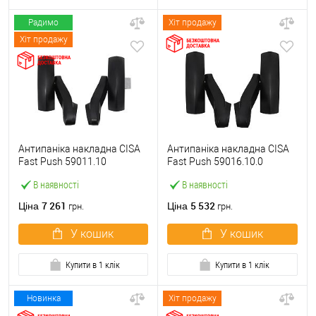
Радимо
Хіт продажу
Хіт продажу
Антипаніка накладна CISA
Антипаніка накладна CISA
Fast Push 59011.10
Fast Push 59016.10.0
модульна з язичком без
модульна без язичка без
В наявності
В наявності
штанги
штанги
7 261
5 532
Ціна
Ціна
грн.
грн.
У кошик
У кошик
Купити в 1 клік
Купити в 1 клік
Новинка
Хіт продажу