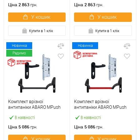
ручкою
2 863
2 863
Ціна
Ціна
грн.
грн.
У кошик
У кошик
Купити в 1 клік
Купити в 1 клік
Новинка
Новинка
Радимо
Комплект врізної
Комплект врізної
антипаніки ABARO МPush
антипаніки ABARO МPush
Strong Black 72мм 1000 мм
Strong Red 72мм 1000 мм
В наявності
В наявності
чорний із замком та ручкою
червоний із замком та
ручкою
5 086
5 086
Ціна
Ціна
грн.
грн.
У кошик
У кошик