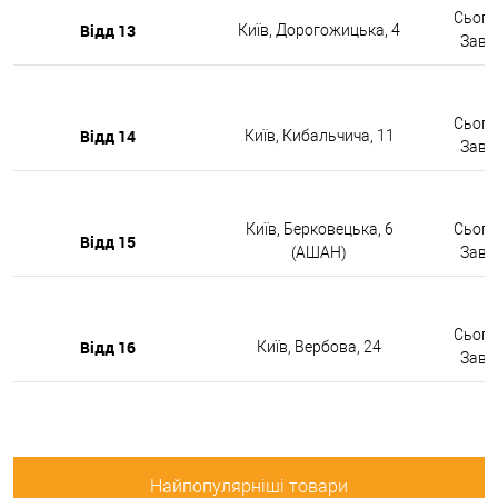
Сьогод
Відд 13
Київ, Дорогожицька, 4
Завтр
Сьогод
Відд 14
Київ, Кибальчича, 11
Завтр
Київ, Берковецька, 6
Сьогод
Відд 15
(АШАН)
Завтр
Сьогод
Відд 16
Київ, Вербова, 24
Завтр
Найпопулярніші товари