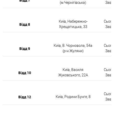
Відд 7
(м.Чернігівська)
Завтр
Київ, Набережно-
Сьогод
Відд 8
Хрещатицька, 33
Завтр
Київ, В. Чорновола, 54а
Сьогод
Відд 9
(р-н Жуляни)
Завтр
Київ, Василя
Сьогод
Відд 10
Жуковського, 22А
Завтр
Сьогод
Відд 12
Київ, Родини Бунге, 8
Завтр