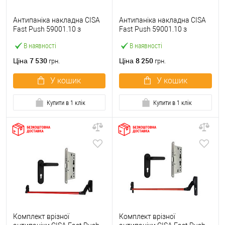
Антипаніка накладна CISA
Антипаніка накладна CISA
Fast Push 59001.10 з
Fast Push 59001.10 з
язичком зі штангою 900 мм
язичком зі штангою 1500
В наявності
В наявності
червона
мм червона
7 530
8 250
Ціна
Ціна
грн.
грн.
У кошик
У кошик
Купити в 1 клік
Купити в 1 клік
Комплект врізної
Комплект врізної