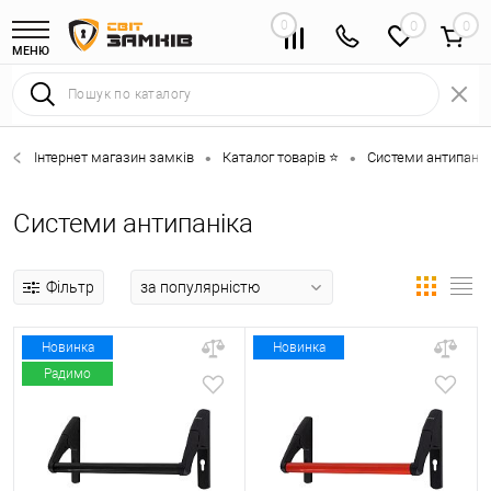
0
0
МЕНЮ
Інтернет магазин замків
Каталог товарів ⭐
Системи антипанік
•
•
Системи антипаніка
Фільтр
Новинка
Новинка
Радимо