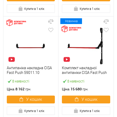
Купити в 1 клік
Купити в 1 клік
Новинка
Антипаніка накладна CISA
Комплект накладної
Fast Push 59011.10
антипаніки CISA Fast Push
модульна з язичком зі
59011.10 1200 мм 2/3-
В наявності
В наявності
штангою 900 мм червона
точковий вбік червона
8 162
15 680
Ціна
Ціна
грн.
грн.
У кошик
У кошик
Купити в 1 клік
Купити в 1 клік