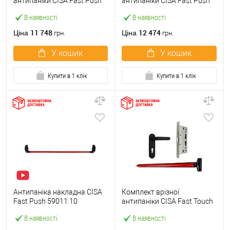
антипаніки CISA Fast Push
антипаніки CISA Fast Push
59607.10 1200 мм червона
59617.10 72мм 1200 мм
В наявності
В наявності
із замком та ручкою
червоний із замком та
ручкою
11 748
12 474
Ціна
Ціна
грн.
грн.
У кошик
У кошик
Купити в 1 клік
Купити в 1 клік
Антипаніка накладна CISA
Комплект врізної
Fast Push 59011.10
антипаніки CISA Fast Touch
модульна з язичком зі
59711.00 1200 мм червона
В наявності
В наявності
штангою 1200 мм червона
із замком та ручкою