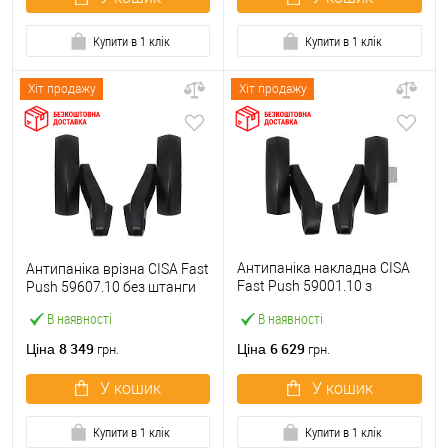
Купити в 1 клік
Купити в 1 клік
Хіт продажу
Хіт продажу
Антипаніка накладна CISA
Антипаніка врізна CISA Fast
Fast Push 59001.10 з
Push 59607.10 без штанги
язичком без штанги
В наявності
В наявності
8 349
6 629
Ціна
Ціна
грн.
грн.
У кошик
У кошик
Купити в 1 клік
Купити в 1 клік