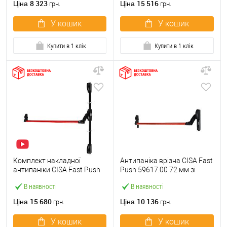
8 323
15 516
Ціна
Ціна
грн.
грн.
У кошик
У кошик
Купити в 1 клік
Купити в 1 клік
Комплект накладної
Антипаніка врізна CISA Fast
антипаніки CISA Fast Push
Push 59617.00 72 мм зі
59011.10 1200 мм 2/3-
штангою 1200 мм червона
В наявності
В наявності
точковий вверх-вниз
червона
15 680
10 136
Ціна
Ціна
грн.
грн.
У кошик
У кошик