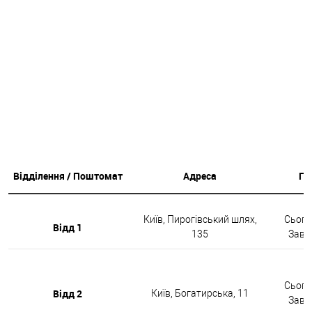
Відділення / Поштомат
Адреса
Гр
Київ, Пирогівський шлях,
Сьогод
Відд 1
135
Завтр
Сьогод
Відд 2
Київ, Богатирська, 11
Завтр