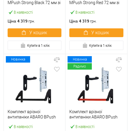
МPush Strong Black 72 мм зі
МPush Strong Red 72 мм зі
штангою 1000 мм чорна
штангою 1000 мм червона
В наявності
В наявності
4 319
4 319
Ціна
Ціна
грн.
грн.
У кошик
У кошик
Купити в 1 клік
Купити в 1 клік
Новинка
Новинка
Радимо
Комплект врізної
Комплект врізної
антипаніки ABARO BPush
антипаніки ABARO BPush
Eco Black 72мм 1000 мм
Eco Red 72мм 1000 мм
В наявності
В наявності
чорний із замком та ручкою
червоний із замком та