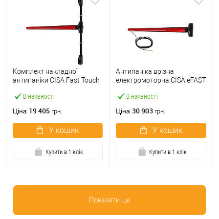
Комплект накладної
Антипаніка врізна
антипаніки CISA Fast Touch
електромоторна CISA eFAST
59811.10 1200 мм 2/3-
59751.00 1200 мм червона
В наявності
В наявності
точковий вверх-вниз
червона
19 405
30 903
Ціна
Ціна
грн.
грн.
У кошик
У кошик
Купити в 1 клік
Купити в 1 клік
Показати ще