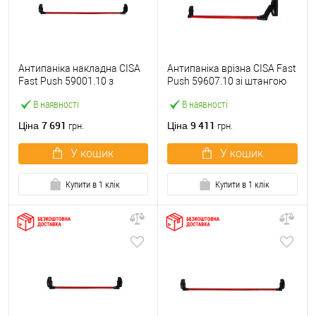
Антипаніка накладна CISA
Антипаніка врізна CISA Fast
Fast Push 59001.10 з
Push 59607.10 зі штангою
язичком зі штангою 1200
1200 мм червона
В наявності
В наявності
мм червона
7 691
9 411
Ціна
Ціна
грн.
грн.
У кошик
У кошик
Купити в 1 клік
Купити в 1 клік