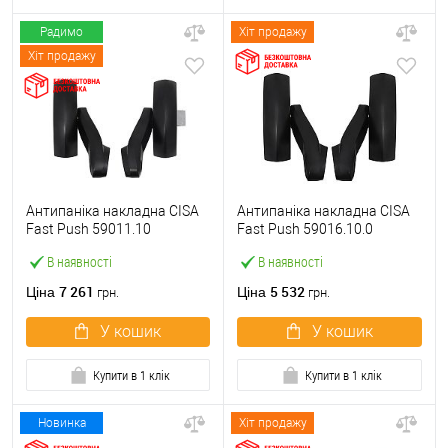
Радимо
Хіт продажу
Хіт продажу
Антипаніка накладна CISA
Антипаніка накладна CISA
Fast Push 59011.10
Fast Push 59016.10.0
модульна з язичком без
модульна без язичка без
В наявності
В наявності
штанги
штанги
7 261
5 532
Ціна
Ціна
грн.
грн.
У кошик
У кошик
Купити в 1 клік
Купити в 1 клік
Новинка
Хіт продажу