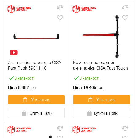
Антипаніка накладна CISA
Комплект накладної
Fast Push 59011.10
антипаніки CISA Fast Touch
модульна з язичком зі
59811.10 1200 мм 2/3-
В наявності
В наявності
штангою 1500 мм червона
точковий вбік червона
8 882
19 405
Ціна
Ціна
грн.
грн.
У кошик
У кошик
Купити в 1 клік
Купити в 1 клік