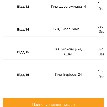
Сьогод
Відд 13
Київ, Дорогожицька, 4
Завтр
Сьогод
Відд 14
Київ, Кибальчича, 11
Завтр
Київ, Берковецька, 6
Сьогод
Відд 15
(АШАН)
Завтр
Сьогод
Відд 16
Київ, Вербова, 24
Завтр
Найпопулярніші товари