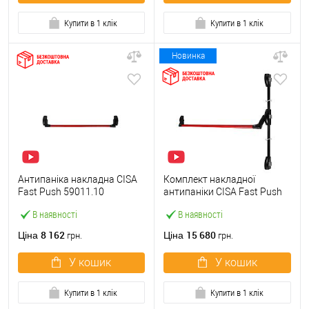
Купити в 1 клік
Купити в 1 клік
Новинка
Антипаніка накладна CISA
Комплект накладної
Fast Push 59011.10
антипаніки CISA Fast Push
модульна з язичком зі
59011.10 1200 мм 2/3-
В наявності
В наявності
штангою 900 мм червона
точковий вбік червона
8 162
15 680
Ціна
Ціна
грн.
грн.
У кошик
У кошик
Купити в 1 клік
Купити в 1 клік