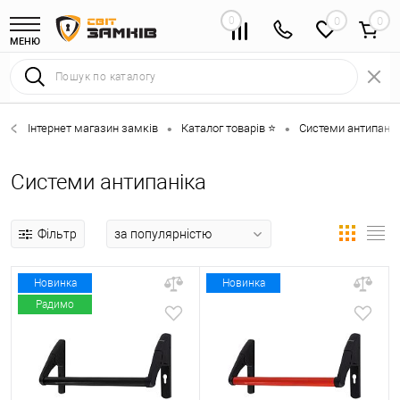
0
0
МЕНЮ
Інтернет магазин замків
Каталог товарів ⭐
Системи антипанік
•
•
Системи антипаніка
Фільтр
Новинка
Новинка
Радимо