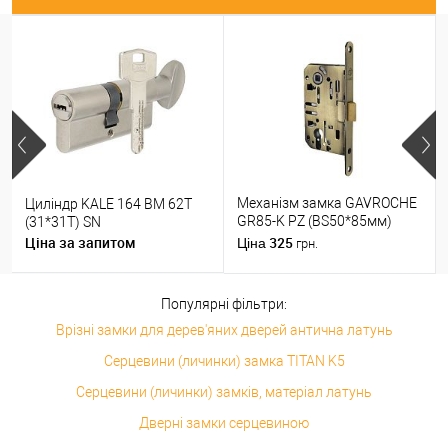
Механізм замка GAVROCHE
Циліндр KALE 164 BM 62T
GR85-K PZ (BS50*85мм)
(31*31T) SN
пласт.язичок AB бронза
Ціна за запитом
325
Ціна
грн.
Популярні фільтри:
Врізні замки для дерев'яних дверей антична латунь
Серцевини (личинки) замка TITAN K5
Серцевини (личинки) замків, матеріал латунь
Дверні замки серцевиною