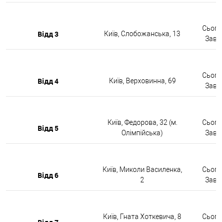
Сьогод
Відд 3
Київ, Слобожанська, 13
Завтр
Сьогод
Відд 4
Київ, Верховинна, 69
Завтр
Київ, Федорова, 32 (м.
Сьогод
Відд 5
Олімпійська)
Завтр
Київ, Миколи Василенка,
Сьогод
Відд 6
2
Завтр
Київ, Гната Хоткевича, 8
Сьогод