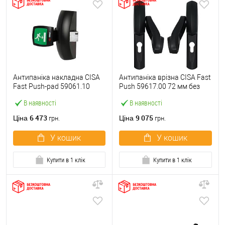
Антипаніка накладна CISA
Антипаніка врізна CISA Fast
Fast Push-pad 59061.10
Push 59617.00 72 мм без
модульна з язичком
штанги
В наявності
В наявності
6 473
9 075
Ціна
Ціна
грн.
грн.
У кошик
У кошик
Купити в 1 клік
Купити в 1 клік