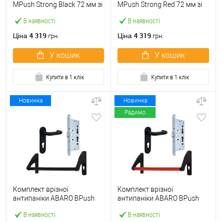
МPush Strong Black 72 мм зі
МPush Strong Red 72 мм зі
штангою 1000 мм чорна
штангою 1000 мм червона
В наявності
В наявності
4 319
4 319
Ціна
Ціна
грн.
грн.
У кошик
У кошик
Купити в 1 клік
Купити в 1 клік
Новинка
Новинка
Радимо
Комплект врізної
Комплект врізної
антипаніки ABARO BPush
антипаніки ABARO BPush
Eco Black 72мм 1000 мм
Eco Red 72мм 1000 мм
В наявності
В наявності
чорний із замком та ручкою
червоний із замком та