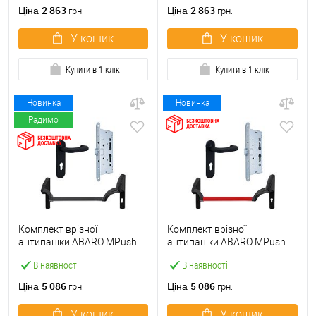
ручкою
2 863
2 863
Ціна
Ціна
грн.
грн.
У кошик
У кошик
Купити в 1 клік
Купити в 1 клік
Новинка
Новинка
Радимо
Комплект врізної
Комплект врізної
антипаніки ABARO МPush
антипаніки ABARO МPush
Strong Black 72мм 1000 мм
Strong Red 72мм 1000 мм
В наявності
В наявності
чорний із замком та ручкою
червоний із замком та
ручкою
5 086
5 086
Ціна
Ціна
грн.
грн.
У кошик
У кошик