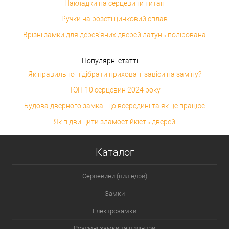
Накладки на серцевини титан
Ручки на розеті цинковий сплав
Врізні замки для дерев'яних дверей латунь полірована
Популярні статті:
Як правильно підібрати приховані завіси на заміну?
ТОП-10 серцевин 2024 року
Будова дверного замка: що всередині та як це працює
Як підвищити зламостійкість дверей
Каталог
Серцевини (циліндри)
Замки
Електрозамки
Розумні замки та циліндри