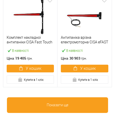
Комплект накладної
Антипаніка врізна
антипаніки CISA Fast Touch
електромоторна CISA eFAST
59811.10 1200 мм 2/3-
59751.00 1200 мм червона
В наявності
В наявності
точковий вверх-вниз
червона
19 405
30 903
Ціна
Ціна
грн.
грн.
У кошик
У кошик
Купити в 1 клік
Купити в 1 клік
Показати ще