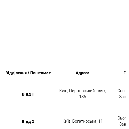
Відділення / Поштомат
Адреса
Гр
Київ, Пирогівський шлях,
Сьогод
Відд 1
135
Завтр
Сьогод
Відд 2
Київ, Богатирська, 11
Завтр