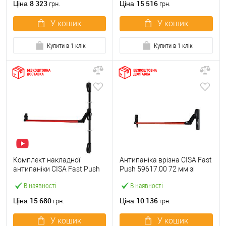
8 323
15 516
Ціна
Ціна
грн.
грн.
У кошик
У кошик
Купити в 1 клік
Купити в 1 клік
Комплект накладної
Антипаніка врізна CISA Fast
антипаніки CISA Fast Push
Push 59617.00 72 мм зі
59011.10 1200 мм 2/3-
штангою 1200 мм червона
В наявності
В наявності
точковий вверх-вниз
червона
15 680
10 136
Ціна
Ціна
грн.
грн.
У кошик
У кошик