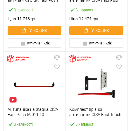
антипаніки CISA Fast Push
антипаніки CISA Fast Push
59607.10 1200 мм червона
59617.10 72мм 1200 мм
В наявності
В наявності
із замком та ручкою
червоний із замком та
ручкою
11 748
12 474
Ціна
Ціна
грн.
грн.
У кошик
У кошик
Купити в 1 клік
Купити в 1 клік
Антипаніка накладна CISA
Комплект врізної
Fast Push 59011.10
антипаніки CISA Fast Touch
модульна з язичком зі
59711.00 1200 мм червона
В наявності
В наявності
штангою 1200 мм червона
із замком та ручкою