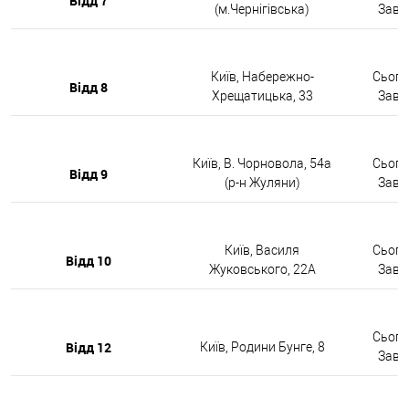
Відд 7
(м.Чернігівська)
Завтр
Київ, Набережно-
Сьогод
Відд 8
Хрещатицька, 33
Завтр
Київ, В. Чорновола, 54а
Сьогод
Відд 9
(р-н Жуляни)
Завтр
Київ, Василя
Сьогод
Відд 10
Жуковського, 22А
Завтр
Сьогод
Відд 12
Київ, Родини Бунге, 8
Завтр