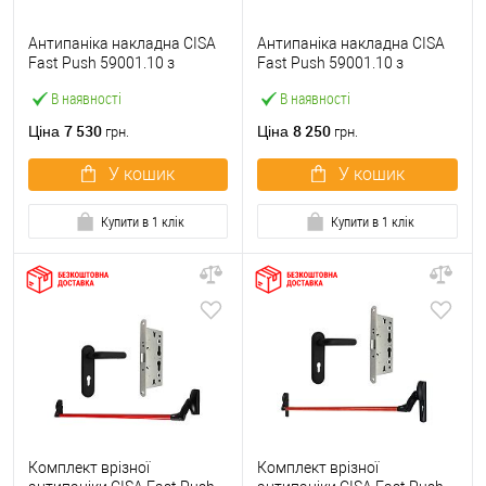
Антипаніка накладна CISA
Антипаніка накладна CISA
Fast Push 59001.10 з
Fast Push 59001.10 з
язичком зі штангою 900 мм
язичком зі штангою 1500
В наявності
В наявності
червона
мм червона
7 530
8 250
Ціна
Ціна
грн.
грн.
У кошик
У кошик
Купити в 1 клік
Купити в 1 клік
Комплект врізної
Комплект врізної