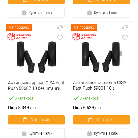
Купити в 1 клік
Купити в 1 клік
Хіт продажу
Хіт продажу
Антипаніка накладна CISA
Антипаніка врізна CISA Fast
Fast Push 59001.10 з
Push 59607.10 без штанги
язичком без штанги
В наявності
В наявності
8 349
6 629
Ціна
Ціна
грн.
грн.
У кошик
У кошик
Купити в 1 клік
Купити в 1 клік