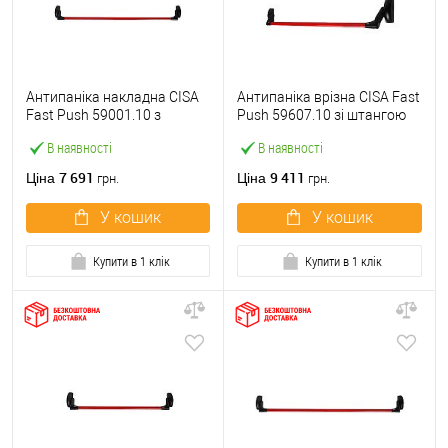
Антипаніка накладна CISA
Антипаніка врізна CISA Fast
Fast Push 59001.10 з
Push 59607.10 зі штангою
язичком зі штангою 1200
1200 мм червона
В наявності
В наявності
мм червона
7 691
9 411
Ціна
Ціна
грн.
грн.
У кошик
У кошик
Купити в 1 клік
Купити в 1 клік