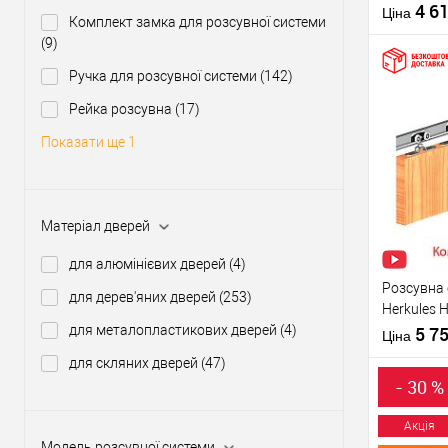
1,8 м на 
4 6
Комплектац
Ціна
Комплект замка для розсувної системи
кг
розсувної
(9)
системи
Країна вир
Ручка для розсувної системи
(142)
Рейка розсувна
(17)
Купити
Показати ще 1
У о
Матеріал дверей
Виробник
для алюмінієвих дверей
(4)
Тип товару
Розсувна
для дерев'яних дверей
(253)
Herkules 
Матеріал д
для металопластикових дверей
(4)
2 полотна
5 7
Комплектац
Ціна
розсувної
для скляних дверей
(47)
системи
- 30 %
Країна вир
Акція
Модель розсувної системи