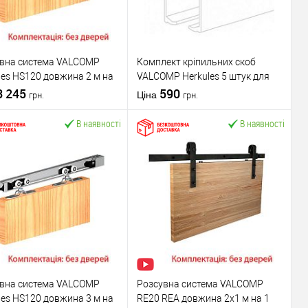
вна система VALCOMP
Комплект кріпильних скоб
les HS120 довжина 2 м на
VALCOMP Herkules 5 штук для
отно вагою до 120 кг
3 245
полотна товщиною до 45 мм
590
Ціна
грн.
грн.
В наявності
В наявності
У кошик
У кошик
упити в 1 клік
До
Купити в 1 клік
До
порівняння
порівняння
У обране
У обране
ник
VALCOMP
Виробник
VALCOMP
вару
Розсувна система
Країна виробник
Польща
вна система VALCOMP
Розсувна система VALCOMP
для дерев'яних
Статус (гурт)
1В наявності
les HS120 довжина 3 м на
RE20 REA довжина 2х1 м на 1
ал дверей
дверей