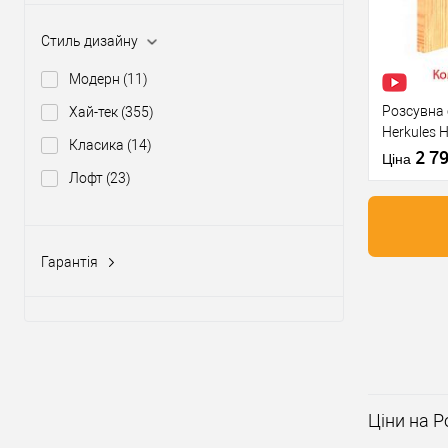
У о
Стиль дизайну
Виробник
Модерн
(11)
Тип товару
Розсувна
Хай-тек
(355)
Herkules 
Матеріал д
Класика
(14)
1 полотно
2 7
Комплектац
Ціна
Лофт
(23)
розсувної
системи
Країна вир
Гарантія
1 рік
(275)
Купити
3 роки
(8)
У о
5 років
(40)
10 років
(46)
Виробник
25 років
(45)
Ціни на Р
Тип товару