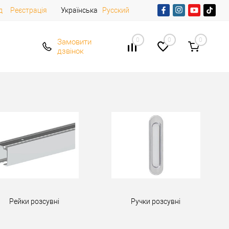
д
Реєстрація
Українська
Русский
0
0
0
Замовити
дзвінок
Рейки розсувні
Ручки розсувні