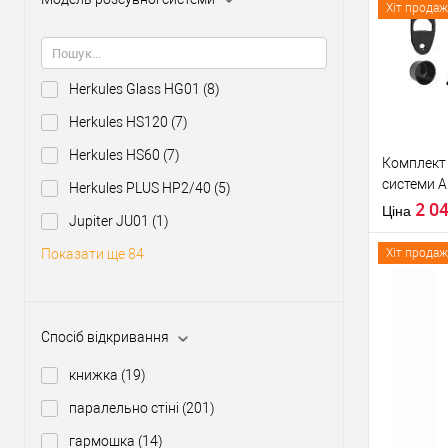
Хіт продаж
Купити
У о
Herkules Glass HG01
(8)
Herkules HS120
(7)
Виробник
Тип товару
Herkules HS60
(7)
Комплект 
системи AG
Herkules PLUS HP2/40
(5)
Матеріал д
чорний
2 0
Комплектац
Ціна
Jupiter JU01
(1)
розсувної
системи
Показати ще 84
Хіт продаж
Країна вир
Спосіб відкривання
Купити
книжка
(19)
У о
паралельно стіні
(201)
гармошка
(14)