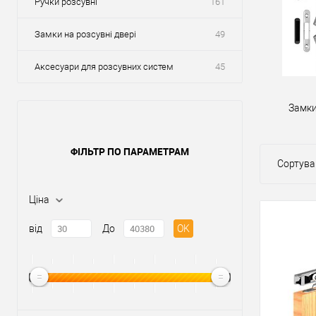
Ручки розсувні
161
Замки на розсувні двері
49
Аксесуари для розсувних систем
45
Замки
ФІЛЬТР ПО ПАРАМЕТРАМ
Сортува
Ціна
від
До
OK