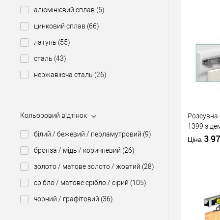
Країна вир
алюмінієвий сплав
(5)
Кольорови
відтінок
цинковий сплав
(66)
латунь
(55)
Купити
сталь
(43)
У о
нержавіюча сталь
(26)
Виробник
Тип товару
Кольоровий відтінок
Розсувна 
Країна вир
1399 з де
Статус (гур
білий / бежевий / перламутровий
(9)
м на 1 по
3 9
Довжина
Ціна
бронза / мідь / коричневий
(26)
золото / матове золото / жовтий
(28)
срібло / матове срібло / сірий
(105)
чорний / графітовий
(36)
Купити