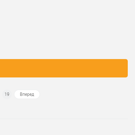
У обране
У обране
ник
FADEX
Виробник
KEDR
Ручка для
Аксесуар для
розсувної
розсувної
вару
системи
Тип товару
системи
 виробник
Італія
Країна виробник
Китай
ровий
золото / матове
Статус (гурт)
1В наявності
ок
золото / жовтий
дизайну
Класика
19
Вперед