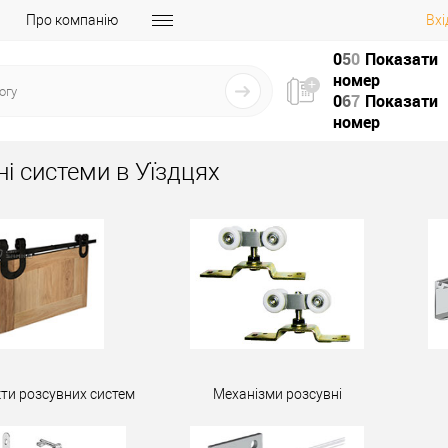
Про компанію
Вхі
0
5
0
Показати
номер
0
6
7
Показати
номер
ні системи в Уїздцях
ти розсувних систем
Механізми розсувні