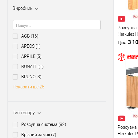
Виробник
Розсувна
Herkules 
AGB
(16)
на 1 поло
3 1
Ціна
APECS
(1)
APRILE
(5)
BONAITI
(1)
BRUNO
(3)
Купити
Показати ще 25
У о
Тип товару
Виробник
Тип товару
Розсувна система
(82)
Розсувна
Herkules 
Врізний замок
(7)
Матеріал д