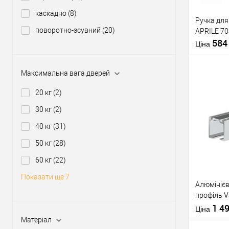
Виробник
Країна вир
каскадно
(8)
Ручка для
Кольорови
поворотно-зсувний
(20)
APRILE 70
відтінок
58
Статус (гур
Ціна
Гарантія
Максимальна вага дверей
20 кг
(2)
30 кг
(2)
Купити
40 кг
(31)
У о
50 кг
(28)
60 кг
(22)
Виробник
Показати ще 7
Алюмініє
профіль V
Тип товару
H2/200 2 
1 4
Ціна
Матеріал д
Матеріал