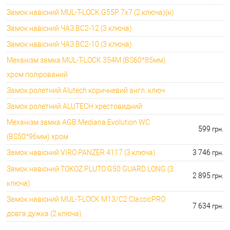
🔑 самий дешевий: 600.00 грн. самий дорогий:
🔐Замки для ролетів:
Замок навісний MUL-T-LOCK G55P 7x7 (2 ключа)(н)
660.00 грн.
Замок навісний ЧАЗ ВС2-12 (3 ключа)
Замок навісний ЧАЗ ВС2-10 (3 ключа)
Механізм замка MUL-T-LOCK 354M (BS60*85мм)
хром полірований
Замок ролетний Alutech коричневий англ. ключ
Замок ролетний ALUTECH хрестовидний
Механізм замка AGB Mediana Evolution WC
599
грн.
(BS50*96мм) хром
Замок навісний VIRO PANZER 4117 (3 ключа)
3 746
грн.
Замок навісний TOKOZ PLUTO G50 GUARD LONG (3
2 895
грн.
ключа)
Замок навісний MUL-T-LOCK M13/C2 ClassicPRO
7 634
грн.
довга дужка (2 ключа)