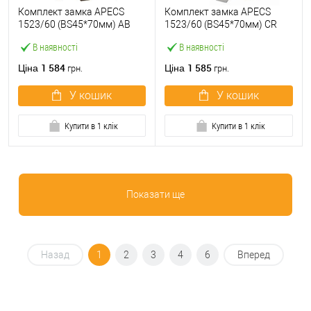
Комплект замка APECS
Комплект замка APECS
1523/60 (BS45*70мм) AB
1523/60 (BS45*70мм) CR
антична бронза
хром
В наявності
В наявності
1 584
1 585
Ціна
Ціна
грн.
грн.
У кошик
У кошик
Купити в 1 клік
Купити в 1 клік
Показати ще
Назад
1
2
3
4
6
Вперед