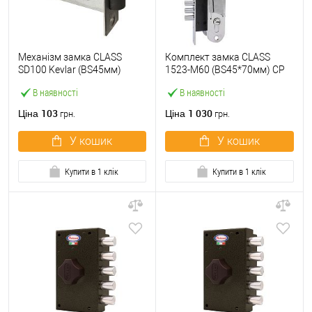
Механізм замка CLASS
Комплект замка CLASS
SD100 Kevlar (BS45мм)
1523-M60 (BS45*70мм) CP
пласт.язичок Black mat
хром
В наявності
В наявності
чорний матовий
103
1 030
Ціна
Ціна
грн.
грн.
У кошик
У кошик
Купити в 1 клік
Купити в 1 клік