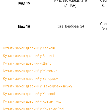
Київ, Берковецька, 6
Сьогод
Відд 15
(АШАН)
Завтр
Сьогод
Відд 16
Київ, Вербова, 24
Завтр
Купити замок дверний у Харкові
Купити замок дверний у Вінниці
Купити замок дверний у Дніпрі
Купити замок дверний у Житомирі
Купити замок дверний у Запоріжжі
Купити замок дверний у Івано-Франківську
Купити замок дверний у Херсоні
Купити замок дверний у Кременчуку
Купити замок дверний у Кривому Розі