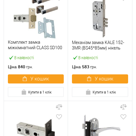
Комплект замка
Механізм замка KALE 152-
міжкімнатний CLASS SD100
3MR (BS45*85мм) нікель
Kevlar (BS45мм) з ручками і
В наявності
В наявності
завісами KEDR нікель сатин
840
583
Ціна
Ціна
грн.
грн.
У кошик
У кошик
Купити в 1 клік
Купити в 1 клік