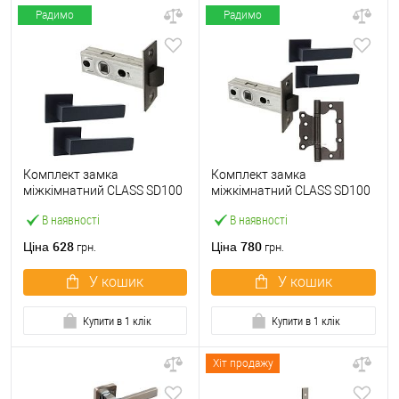
Радимо
Радимо
Комплект замка
Комплект замка
міжкімнатний CLASS SD100
міжкімнатний CLASS SD100
Kevlar (BS45мм) з ручками
Kevlar (BS45мм) з ручками і
В наявності
В наявності
KEDR чорний матовий
завісами KEDR чорний
матовий
628
780
Ціна
Ціна
грн.
грн.
У кошик
У кошик
Купити в 1 клік
Купити в 1 клік
Хіт продажу