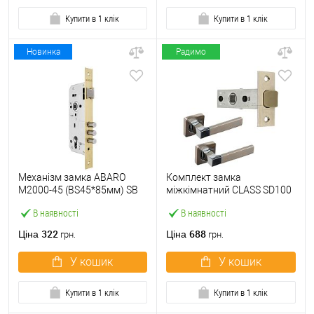
Купити в 1 клік
Купити в 1 клік
Новинка
Радимо
Механізм замка ABARO
Комплект замка
M2000-45 (BS45*85мм) SB
міжкімнатний CLASS SD100
латунь матова
Kevlar (BS45мм) з ручками
В наявності
В наявності
KEDR нікель сатин
322
688
Ціна
Ціна
грн.
грн.
У кошик
У кошик
Купити в 1 клік
Купити в 1 клік