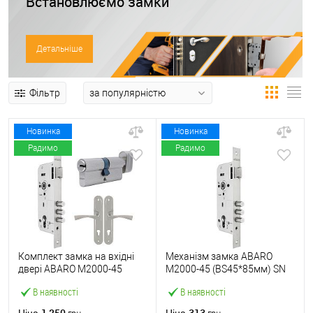
Встановлюємо замки
Детальніше
Фільтр
Новинка
Новинка
Радимо
Радимо
Комплект замка на вхідні
Механізм замка ABARO
двері ABARO M2000-45
M2000-45 (BS45*85мм) SN
(BS45*85мм) з циліндром
матовий нікель
В наявності
В наявності
B100 60T і ручками KEDR
хром
1 250
313