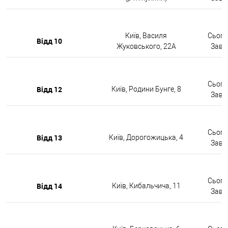
Київ, Василя
Сьогод
Відд 10
Жуковського, 22А
Завтр
Сьогод
Відд 12
Київ, Родини Бунге, 8
Завтр
Сьогод
Відд 13
Київ, Дорогожицька, 4
Завтр
Сьогод
Відд 14
Київ, Кибальчича, 11
Завтр