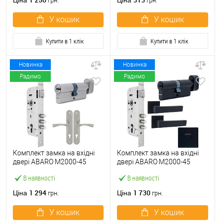
Ціна
Ціна
грн.
грн.
У кошик
У кошик
Купити в 1 клік
Купити в 1 клік
Новинка
Новинка
Радимо
Радимо
Комплект замка на вхідні
Комплект замка на вхідні
двері ABARO M2000-45
двері ABARO M2000-45
(BS45*85мм) з циліндром
(BS45*85мм) з циліндром,
В наявності
В наявності
B100 70T і ручками KEDR
ручками, протектором
хром
чорний
1 294
1 730
Ціна
Ціна
грн.
грн.
У кошик
У кошик