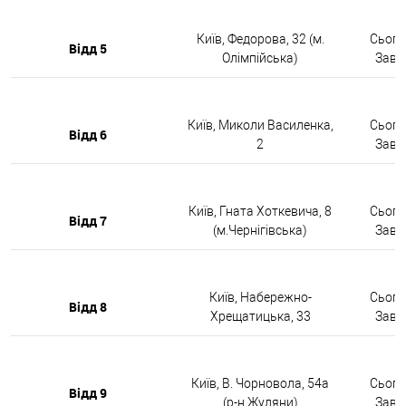
Київ, Федорова, 32 (м.
Сьогод
Відд 5
Олімпійська)
Завтр
Київ, Миколи Василенка,
Сьогод
Відд 6
2
Завтр
Київ, Гната Хоткевича, 8
Сьогод
Відд 7
(м.Чернігівська)
Завтр
Київ, Набережно-
Сьогод
Відд 8
Хрещатицька, 33
Завтр
Київ, В. Чорновола, 54а
Сьогод
Відд 9
(р-н Жуляни)
Завтр