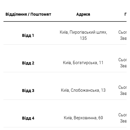
Відділення / Поштомат
Адреса
Гр
Київ, Пирогівський шлях,
Сьогод
Відд 1
135
Завтр
Сьогод
Відд 2
Київ, Богатирська, 11
Завтр
Сьогод
Відд 3
Київ, Слобожанська, 13
Завтр
Сьогод
Відд 4
Київ, Верховинна, 69
Завтр