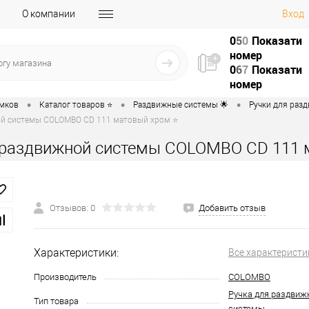
О компании
Вход
0
5
0
Показати
номер
0
6
7
Показати
номер
•
•
•
амков
Каталог товаров ⭐
Раздвижные системы 🌟
Ручки для разд
ой системы COLOMBO CD 111 матовый хром ⭐
 раздвижной системы COLOMBO CD 111 
Отзывов: 0
Добавить отзыв
Характеристики:
Все характеристи
Производитель
COLOMBO
Ручка для раздвиж
Тип товара
системы