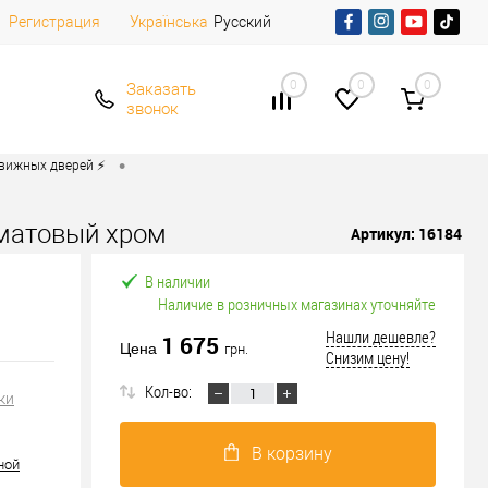
Регистрация
Русский
Українська
0
0
0
Заказать
звонок
•
вижных дверей ⚡️
матовый хром
Артикул:
16184
В наличии
Наличие в розничных магазинах уточняйте
Нашли дешевле?
1 675
Цена
грн.
Снизим цену!
Кол-во:
ки
В корзину
ной