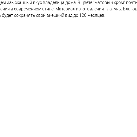
м изысканный вкус владельца дома. В цвете "матовый хром" почт
овар. Подробности спрашивайте у менеджера.
ния в современном стиле. Материал изготовления - латунь. Благо
 будет сохранять свой внешний вид до 120 месяцев.
Оплата