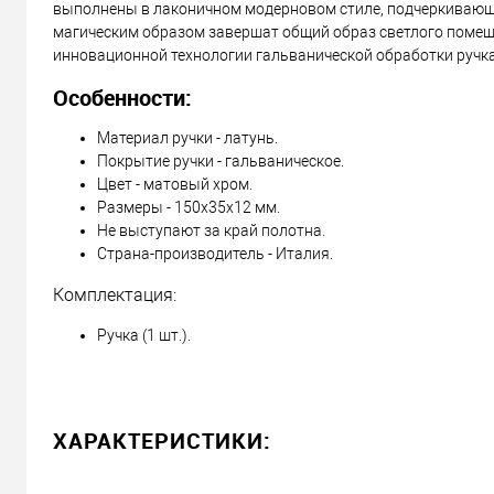
выполнены в лаконичном модерновом стиле, подчеркивающе
Можем установить этот т
магическим образом завершат общий образ светлого помеще
инновационной технологии гальванической обработки ручка
Доставка
Особенности:
«Новой Почтой» по Украине
Материал ручки - латунь.
Самовывоз
Покрытие ручки - гальваническое.
Цвет - матовый хром.
Минимальная сумма заказа 400 грн
Размеры - 150х35х12 мм.
Доставка наложенным платежом от 400 грн
Не выступают за край полотна.
Страна-производитель - Италия.
Комплектация:
Отправить ссылку другу
Ручка (1 шт.).
ХАРАКТЕРИСТИКИ: