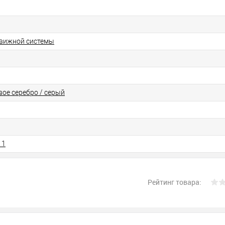
движной системы
вое серебро / серый
11
Рейтинг товара: