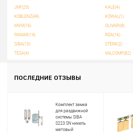
В избранное
В избранное
JNF(25)
KALE(4)
KOBLENZ(49)
KOWAL(1)
MVM(16)
OLIVARI(8)
PAMAR(14)
RDA(16)
SIBA(10)
STERK(2)
TESA(4)
VALCOMP(82)
ПОСЛЕДНИЕ ОТЗЫВЫ
Комплект замка
для раздвижной
системы SIBA
S223 SN никель
матовый