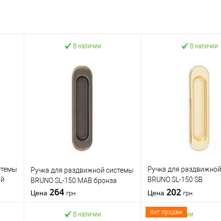
В наличии
В наличии
стемы
Ручка для раздвижной
Ручка для раздвижной системы
ый
BRUNO SL-150 SB
BRUNO SL-150 MAB бронза
ом
264
полированная латунь
202
Цена
Цена
грн.
грн.
Хит продаж
В наличии
В наличии