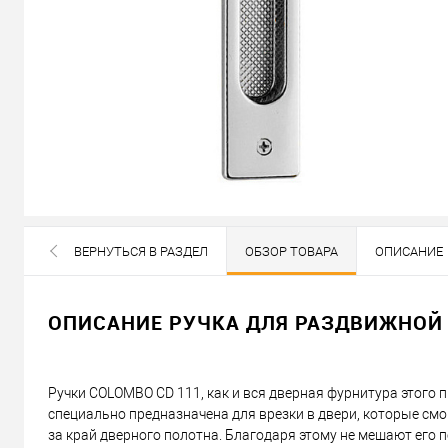
В наличии
ВЕРНУТЬСЯ В РАЗДЕЛ
ОБЗОР ТОВАРА
ОПИСАНИЕ
ВСЕ БРЕНДЫ ДАННОЙ КАТЕГОРИИ
1 675
Цена
грн.
ОПИСАНИЕ РУЧКА ДЛЯ РАЗДВИЖНОЙ
Кол-во:
Ручки COLOMBO CD 111, как и вся дверная фурнитура этого 
В корзину
специально предназначена для врезки в двери, которые см
за край дверного полотна. Благодаря этому не мешают его