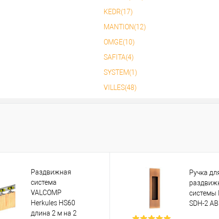
В избранное
В избранное
KEDR(17)
MANTION(12)
OMGE(10)
SAFITA(4)
SYSTEM(1)
VILLES(48)
Раздвижная
Ручка дл
система
раздвиж
VALCOMP
системы
Herkules HS60
SDH-2 AB
длина 2 м на 2