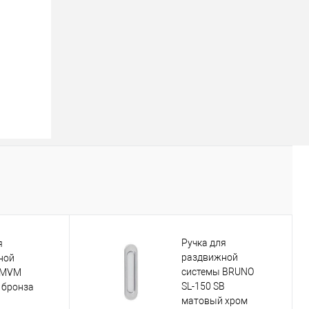
Ручка для
я
раздвижной
ной
системы BRUNO
 MVM
SL-150 SB
 бронза
матовый хром