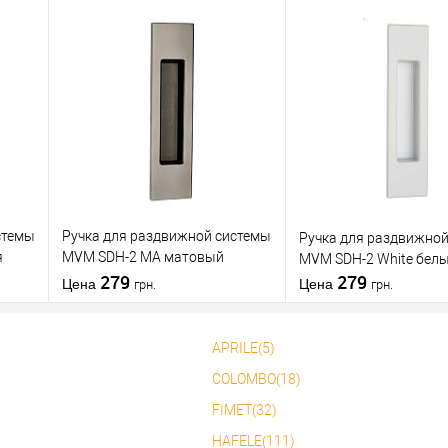
В корзину
В корзин
Купить в 1
К
Купить в 1
К
нению
клик
сравнению
клик
с
В избранное
В избранное
стемы
Ручка для раздвижной системы
Ручка для раздвижной
я
MVM SDH-2 MA матовый
MVM SDH-2 White бел
антрацит
279
279
Цена
Цена
грн.
грн.
APRILE(5)
В корзину
В корзин
COLOMBO(18)
FIMET(32)
Купить в 1
К
Купить в 1
К
нению
клик
сравнению
клик
с
HAFELE(111)