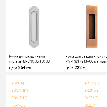
В корзину
В корзину
Купить в 1
К
Купить в 1
К
клик
сравнению
клик
срав
В избранное
В избранное
Ручка для раздвижной
Ручка для раздвижной си
системы BRUNO SL-150 SB
MVM SDH-2 MACC матова
матовый хром
264
бронза
222
Цена
Цена
грн.
грн.
AGB(16)
APECS(1)
В корзину
В корзину
BONAITI(1)
BRUNO(3)
COMIT(12)
FADEX(9)
Купить в 1
К
Купить в 1
К
клик
сравнению
клик
срав
FORME(8)
GEZE(4)