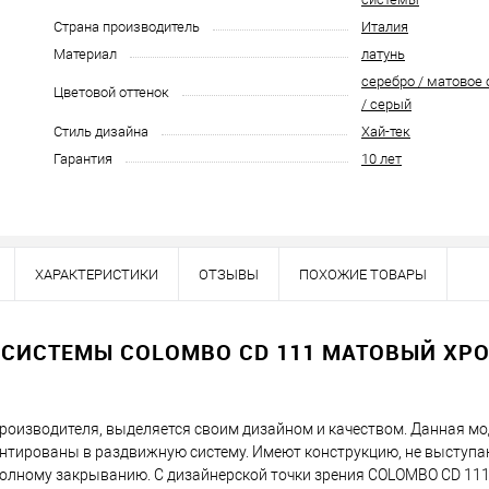
Страна производитель
Италия
Материал
латунь
серебро / матовое
Цветовой оттенок
/ серый
Стиль дизайна
Хай-тек
Гарантия
10 лет
ХАРАКТЕРИСТИКИ
ОТЗЫВЫ
ПОХОЖИЕ ТОВАРЫ
Наличие в розничных магазинах уточн
Нашли деше
 СИСТЕМЫ COLOMBO CD 111 МАТОВЫЙ ХР
Снизим ц
производителя, выделяется своим дизайном и качеством. Данная м
Купить в 1 клик
онтированы в раздвижную систему. Имеют ​​конструкцию, не высту
 полному закрыванию. С дизайнерской точки зрения COLOMBO CD 11