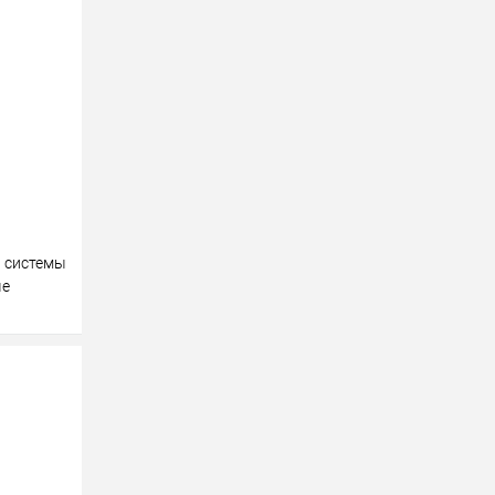
у
равнению
 системы
ые
у
равнению