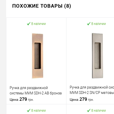
ПОХОЖИЕ ТОВАРЫ (8)
В наличии
В наличии
Ручка для раздвижной си
Ручка для раздвижной
MVM SDH-2 SN/CP матов
системы MVM SDH-2 AB бронза
279
никель/полированный хр
279
Цена
Цена
грн.
грн.
В наличии
В наличии