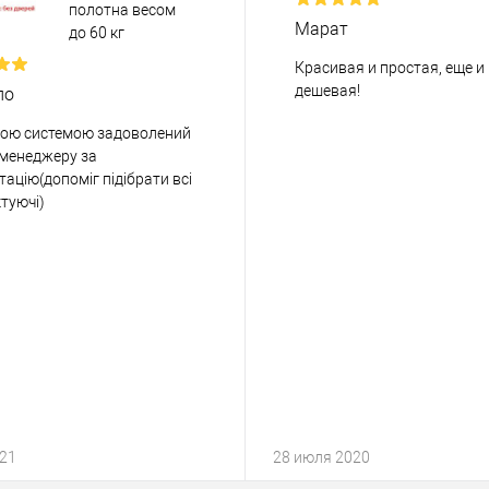
полотна весом
Марат
до 60 кг
Красивая и простая, еще и
дешевая!
ло
ою системою задоволений
 менеджеру за
тацію(допоміг підібрати всі
туючі)
021
28 июля 2020