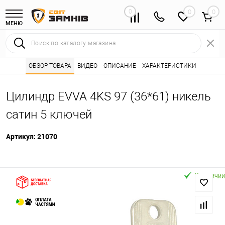
0
0
МЕНЮ
Интернет магазин замков
ОБЗОР ТОВАРА
ВИДЕО
ОПИСАНИЕ
Каталог товаров ⭐
ХАРАКТЕРИСТИКИ
Сердцевины (лич
•
•
Цилиндр EVVA 4KS 97 (36*61) никель
сатин 5 ключей
Артикул:
21070
В наличии