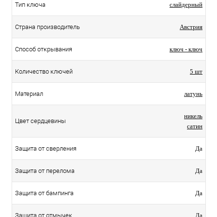
Тип ключа
слайдерный
Страна производитель
Австрия
Способ открывания
ключ - ключ
Количество ключей
5 шт
Материал
латунь
никель
Цвет сердцевины
сатин
Защита от сверления
Да
Защита от перелома
Да
Защита от бампинга
Да
Защита от отмычек
Да