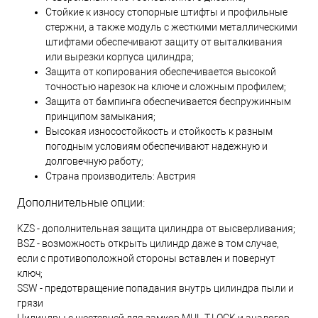
Стойкие к износу стопорные штифты и профильные
стержни, а также модуль с жесткими металлическими
штифтами обеспечивают защиту от выталкивания
или вырезки корпуса цилиндра;
Защита от копирования обеспечивается высокой
точностью нарезок на ключе и сложным профилем;
Защита от бампинга обеспечивается беспружинным
принципом замыкания;
Высокая износостойкость и стойкость к разным
погодным условиям обеспечивают надежную и
долговечную работу;
Страна производитель: Австрия
Дополнительные опции:
KZS - дополнительная защита цилиндра от высверливания;
BSZ - возможность открыть цилиндр даже в том случае,
если с противоположной стороны вставлен и повернут
ключ;
SSW - предотвращение попадания внутрь цилиндра пыли и
грязи
Цилиндры с шестерней для замков MUL-T-LOCK и аналогов.