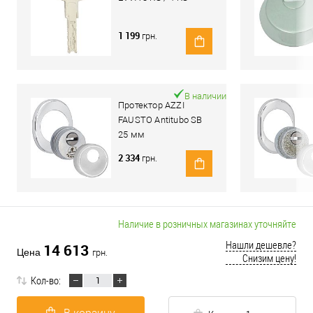
1 199
грн.
В наличии
Протектор AZZI
FAUSTO Antitubo SB
25 мм
ME50/85X70/CL
2 334
грн.
овальный широкий
хром полированный
Наличие в розничных магазинах уточняйте
Нашли дешевле?
14 613
Цена
грн.
Снизим цену!
Кол-во: