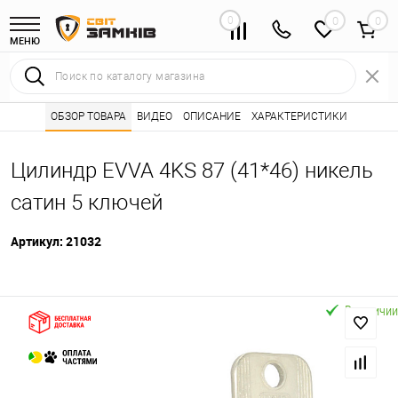
0
0
МЕНЮ
Интернет магазин замков
ОБЗОР ТОВАРА
ВИДЕО
ОПИСАНИЕ
Каталог товаров ⭐
ХАРАКТЕРИСТИКИ
Сердцевины (лич
•
•
Цилиндр EVVA 4KS 87 (41*46) никель
сатин 5 ключей
Артикул:
21032
В наличии