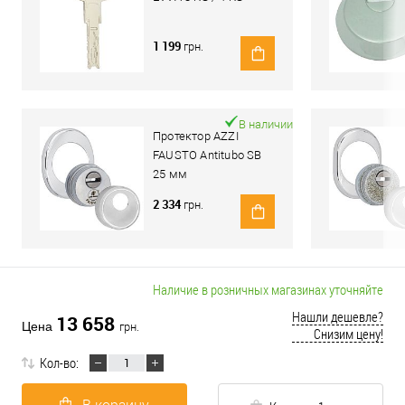
1 199
грн.
В наличии
Протектор AZZI
FAUSTO Antitubo SB
25 мм
ME50/85X70/CL
2 334
грн.
овальный широкий
хром полированный
Наличие в розничных магазинах уточняйте
Нашли дешевле?
13 658
Цена
грн.
Снизим цену!
Кол-во: