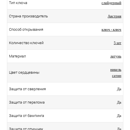
Тип ключа
слайдерный
Страна производитель
Австрия
Способ открывания
ключ - ключ
Количество ключей
5 шт
Материал
латунь
никель
Цвет сердцевины
сатин
Защита от сверления
Да
Защита от перелома
Да
Защита от бампинга
Да
Защита от отмычек
Да