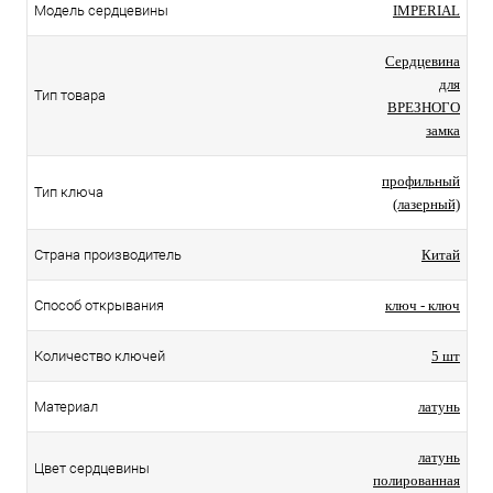
Модель сердцевины
IMPERIAL
Сердцевина
для
Тип товара
ВРЕЗНОГО
замка
профильный
Тип ключа
(лазерный)
Страна производитель
Китай
Способ открывания
ключ - ключ
Количество ключей
5 шт
Материал
латунь
латунь
Цвет сердцевины
полированная