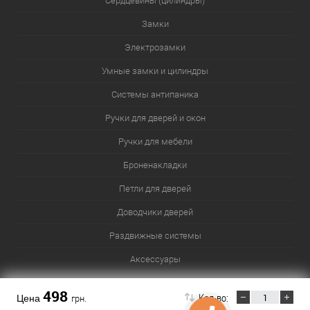
Сердцевины (цилиндры)
Замки
Электрозамки
Умные замки и цилиндры
Системы антипаника
Ручки для дверей и окон
Ручки для мебели
Броненакладки
Петли для дверей
Доводчики дверей
Раздвижные системы
Аксессуары
Сейфы
498
Кол-во:
Цена
грн.