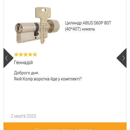
Цилиндр ABUS S60P 80T
(40*40T) никель
Геннадій
Доброго дня.
Якій Колір воротка йде у комплекті?
2 марта 2025