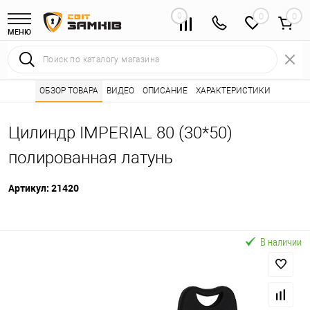
0
0
МЕНЮ
Интернет магазин замков
ОБЗОР ТОВАРА
ВИДЕО
ОПИСАНИЕ
Каталог товаров ⭐
ХАРАКТЕРИСТИКИ
Сердцевины (лич
•
•
Цилиндр IMPERIAL 80 (30*50)
полированная латунь
Артикул:
21420
В наличии