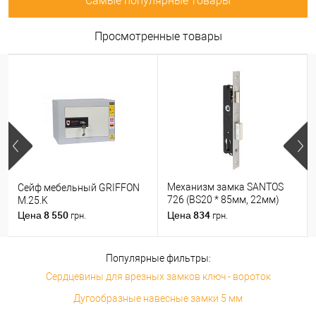
Самые популярные товары
Просмотренные товары
Механизм замка SANTOS
Сейф мебельный GRIFFON
726 (BS20 * 85мм, 22мм)
M.25.K
матовый хром
8 550
834
Цена
Цена
грн.
грн.
Популярные фильтры:
Сердцевины для врезных замков ключ - вороток
Дугообразные навесные замки 5 мм