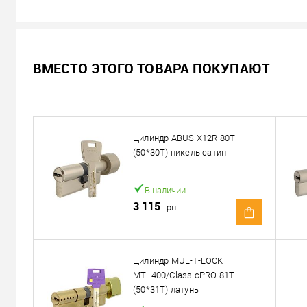
В наличии
ВМЕСТО ЭТОГО ТОВАРА ПОКУПАЮТ
533
Цена
грн.
Кол-во:
Цилиндр ABUS X12R 80T
В корзину
(50*30T) никель сатин
Можем установить этот т
В наличии
3 115
грн.
Доставка
«Новой Почтой» по Украине
Цилиндр MUL-T-LOCK
MTL400/ClassicPRO 81T
Самовывоз
(50*31T) латунь
Минимальная сумма заказа 400 грн