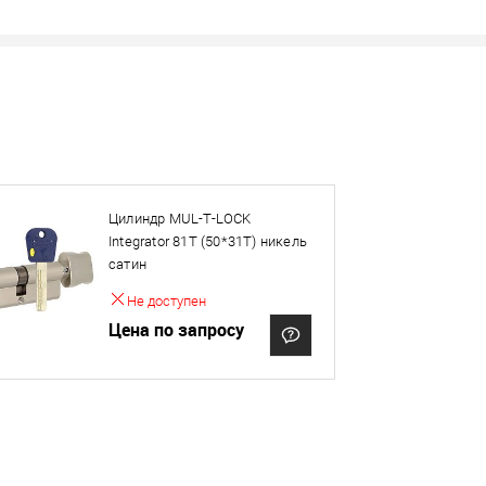
Наличие в розничных магазинах уточн
Нашли деше
Снизим ц
Цилиндр MUL-T-LOCK
Купить в 1 клик
Integrator 81T (50*31T) никель
сатин
овар. Подробности спрашивайте у менеджера.
Не доступен
Цена по запросу
Оплата