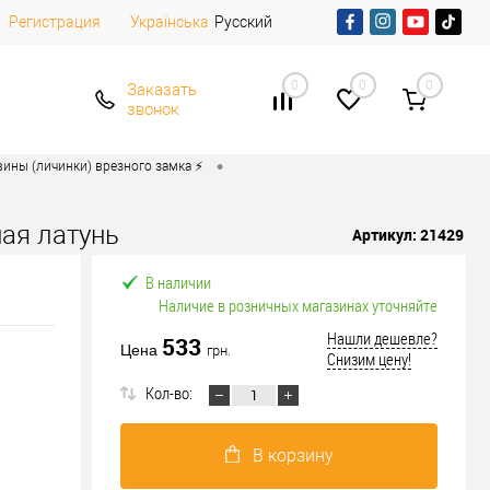
Регистрация
Русский
Українська
0
0
0
Заказать
звонок
•
ины (личинки) врезного замка ⚡️
ная латунь
Артикул:
21429
В наличии
Наличие в розничных магазинах уточняйте
Нашли дешевле?
533
Цена
грн.
Снизим цену!
Кол-во:
В корзину