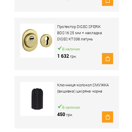
Протектор DISEC SFERIK
BDS16 25 мм + накладка
DISEC КТ038 латунь
полированная
В наличии
1 632
грн.
Ключниця-колокол СМУЖКА
(вишивка) шкіряна чорна
В наличии
450
грн.