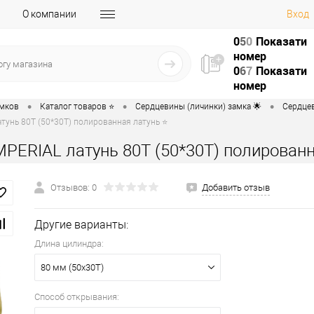
О компании
Вход
0
5
0
Показати
номер
0
6
7
Показати
номер
•
•
•
амков
Каталог товаров ⭐
Сердцевины (личинки) замка 🌟
Сердцев
тунь 80T (50*30T) полированная латунь ⭐
MPERIAL латунь 80T (50*30T) полирован
Отзывов: 0
Добавить отзыв
Другие варианты:
Длина цилиндра:
80 мм (50x30T)
Способ открывания: