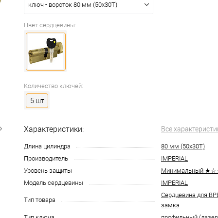
ключ - вороток 80 мм (50x30T)
Цвет сердцевины:
Количество ключей:
5 шт
Характеристики:
Все характеристи
Длина цилиндра
80 мм (50x30T)
Производитель
IMPERIAL
Уровень защиты
Минимальный ★
Модель сердцевины
IMPERIAL
Сердцевина для В
Тип товара
замка
Тип ключа
профильный (лазе