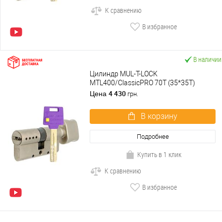
К сравнению
В избранное
В наличии
Цилиндр MUL-T-LOCK
MTL400/ClassicPRO 70T (35*35T)
никель сатин
4 430
Цена
грн.
В корзину
Подробнее
Купить в 1 клик
К сравнению
В избранное