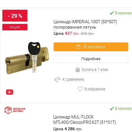
В наличии
- 29 %
Цилиндр IMPERIAL 100T (50*50T)
полированная латунь
Акция
427
Цена
грн.
605
грн.
В корзину
Подробнее
Купить в 1 клик
К сравнению
В избранное
В наличии
Цилиндр MUL-T-LOCK
MTL400/ClassicPRO 62T (31*31T)
никель сатин
4 286
Цена
грн.