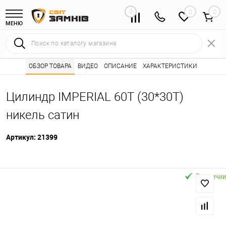
0
0
МЕНЮ
Интернет магазин замков
ОБЗОР ТОВАРА
ВИДЕО
ОПИСАНИЕ
Каталог товаров ⭐
ХАРАКТЕРИСТИКИ
Сердцевины (лич
•
•
Цилиндр IMPERIAL 60T (30*30T)
никель сатин
Артикул:
21399
В наличии