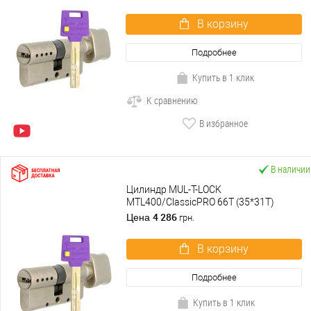
В корзину
Подробнее
Купить в 1 клик
К сравнению
В избранное
В наличии
Цилиндр MUL-T-LOCK
MTL400/ClassicPRO 66T (35*31T)
никель сатин
4 286
Цена
грн.
В корзину
Подробнее
Купить в 1 клик