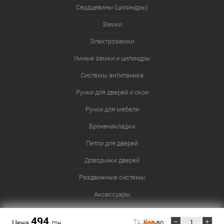
Сердцевины (цилиндры)
Замки
Электрозамки
Умные замки и цилиндры
Системы антипаника
Ручки для дверей и окон
Ручки для мебели
Броненакладки
Петли для дверей
Доводчики дверей
Раздвижные системы
Аксессуары
Сейфы
494
Кол-во:
Цена
грн.