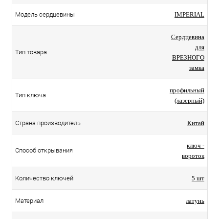
Модель сердцевины
IMPERIAL
Сердцевина
для
Тип товара
ВРЕЗНОГО
замка
профильный
Тип ключа
(лазерный)
Страна производитель
Китай
ключ -
Способ открывания
вороток
Количество ключей
5 шт
Материал
латунь