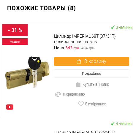
ПОХОЖИЕ ТОВАРЫ (8)
В наличии
- 31 %
Цилиндр IMPERIAL 68T (37*31T)
полированная латунь
Акция
342
Цена
грн.
494
грн.
В корзину
Подробнее
Купить в 1 клик
К сравнению
В избранное
В наличии
Цилиндр IMPERIAL 80T (35*45T)