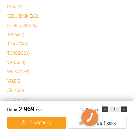
RDA(16)
SECUREMME(22)
SHERLOCK(106)
TESA(37)
TITAN(342)
TOKOZ(321)
VEGA(50)
WILKA(138)
YALE(2)
АРІКО(1)
АТЛАНТ(1)
2 969
Кол-во:
БАЛТИКА(1)
Цена
грн.
БАРАНОВИЧИ(1)
В корзину
Купить в 1 клик
ДНІПРО(1)