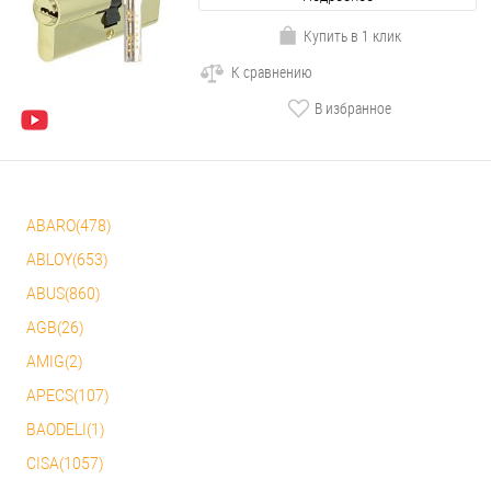
Купить в 1 клик
К сравнению
В избранное
ABARO(478)
ABLOY(653)
ABUS(860)
AGB(26)
AMIG(2)
APECS(107)
BAODELI(1)
CISA(1057)