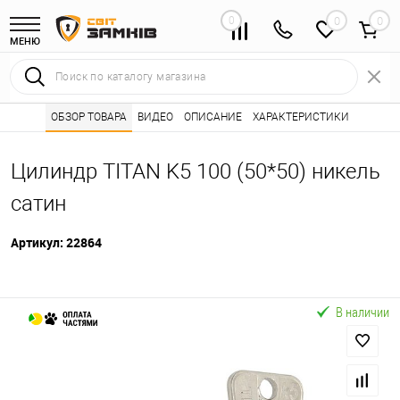
0
0
МЕНЮ
Интернет магазин замков
ОБЗОР ТОВАРА
ВИДЕО
ОПИСАНИЕ
Каталог товаров ⭐
ХАРАКТЕРИСТИКИ
Сердцевины (лич
•
•
Цилиндр TITAN K5 100 (50*50) никель
сатин
Артикул:
22864
В наличии