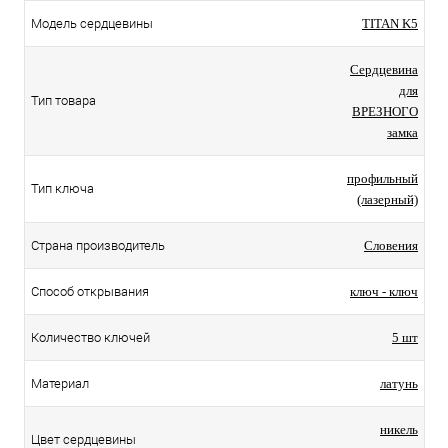
Модель сердцевины
TITAN K5
Сердцевина
для
Тип товара
ВРЕЗНОГО
замка
профильный
Тип ключа
(лазерный)
Страна производитель
Словения
Способ открывания
ключ - ключ
Количество ключей
5 шт
Материал
латунь
никель
Цвет сердцевины